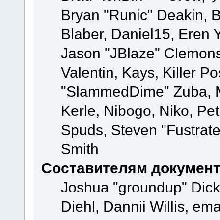
Bryan "Runic" Deakin, 
Blaber, Daniel15, Eren 
Jason "JBlaze" Clemons
Valentin, Kays, Killer P
"SlammedDime" Zuba, M
Kerle, Nibogo, Niko, Pet
Spuds, Steven "Fustrate
Smith
Составителям докумен
Joshua "groundup" Dicke
Diehl, Dannii Willis, e