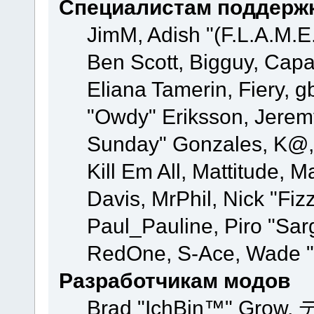
Специалистам поддерж
JimM, Adish "(F.L.A.M.E.
Ben Scott, Bigguy, Cap
Eliana Tamerin, Fiery, g
"Owdy" Eriksson, Jeremy 
Sunday" Gonzales, K@, 
Kill Em All, Mattitude, M
Davis, MrPhil, Nick "Fiz
Paul_Pauline, Piro "Sar
RedOne, S-Ace, Wade "
Разработчикам модов
Brad "IchBin™" Grow, 