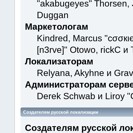
"akabugeyes" Thorsen, J
Duggan
Маркетологам
Kindred, Marcus "cσσкι
[n3rve]" Otowo, rickC и
Локализаторам
Relyana, Akyhne и Gra
Администраторам серв
Derek Schwab и Liroy "
Создателям русской локализации
Создателям русской ло