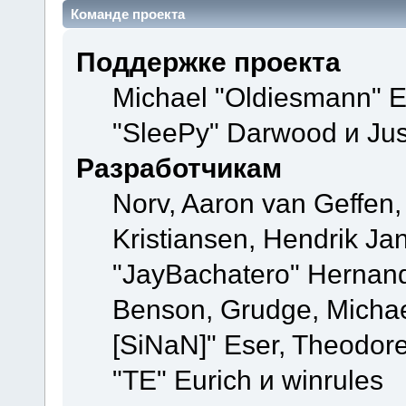
Команде проекта
Поддержке проекта
Michael "Oldiesmann" 
"SleePy" Darwood и Jus
Разработчикам
Norv, Aaron van Geffen,
Kristiansen, Hendrik Ja
"JayBachatero" Hernand
Benson, Grudge, Michael
[SiNaN]" Eser, Theodore
"TE" Eurich и winrules