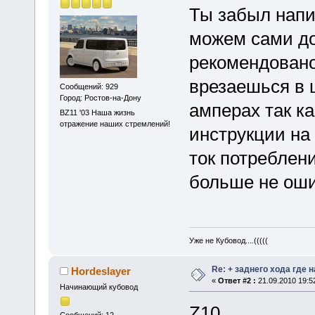
Ты забыл напис
можем сами до
рекомендовано
врезаешься в ш
Сообщений: 929
Город: Ростов-на-Дону
амперах так ка
BZ11 '03 Наша жизнь
отражение наших стремлений!
инструкции на
ток потреблени
больше не оши
Уже не Кубовод....(((((
Re: + заднего хода где 
Hordeslayer
«
Ответ #2 :
21.09.2010 19:5
Начинающий кубовод
Z10