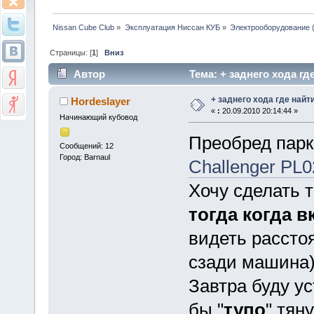
Nissan Cube Club
»
Эксплуатация Ниссан КУБ
»
Электрооборудование
Страницы: [
1
]
Вниз
Автор
Тема: + заднего хода гд
+ заднего хода где найт
Hordeslayer
«
:
20.09.2010 20:14:44 »
Начинающий кубовод
Преобред парк
Сообщений: 12
Город: Barnaul
Challenger PL0
Хочу сделать т
тогда когда 
видеть рассто
сзади машина)
Завтра буду ус
бы "
тупо
" тян