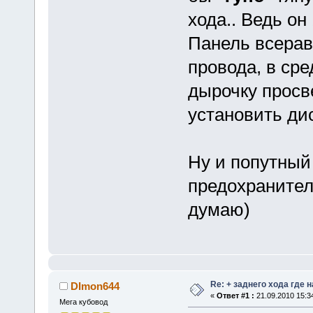
хода.. Ведь он
Панель всерав
провода, в ср
дырочку просв
установить ди
Ну и попутный
предохранитель
думаю)
Re: + заднего хода где 
DImon644
«
Ответ #1 :
21.09.2010 15:3
Мега кубовод