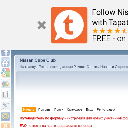
Follow Ni
with Tapat
FREE - on
Nissan Cube Club
На главную
Технические данные
Ремонт
Отзывы
Новости
О проек
Начало
Помощь
Поиск
Календарь
Вход
Регистрация
Путеводитель по форуму
- инструкция для новых участников фо
FAQ
- ответы на часто задаваемые вопросы