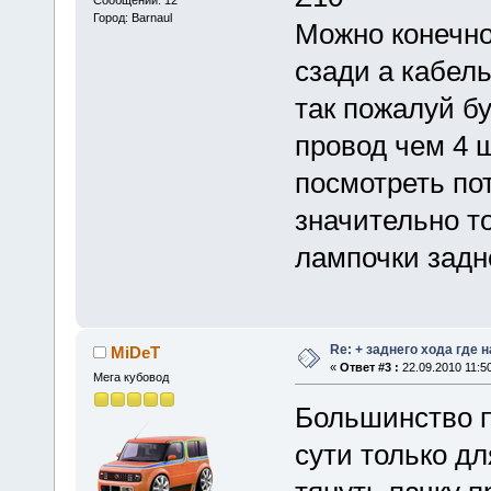
Сообщений: 12
Город: Barnaul
Можно конечно
сзади а кабел
так пожалуй бу
провод чем 4 ш
посмотреть по
значительно то
лампочки задн
Re: + заднего хода где 
MiDeT
«
Ответ #3 :
22.09.2010 11:50
Мега кубовод
Большинство п
сути только дл