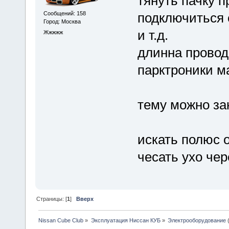
тянуть пачку п
Сообщений: 158
подключиться 
Город: Москва
и т.д.
Жжжжж
длинна провод
парктроники ма
тему можно за
искать полюс о
чесать ухо чер
Страницы: [
1
]
Вверх
Nissan Cube Club
»
Эксплуатация Ниссан КУБ
»
Электрооборудование