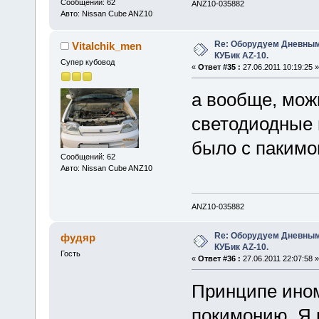
Сообщений: 62
ANZ10-035882
Авто: Nissan Cube ANZ10
Re: Оборудуем Дневны
Vitalchik_men
КУБик AZ-10.
Супер кубовод
«
Ответ #35 :
27.06.2011 10:19:25 »
а вообще, мож
светодиодные п
было с пакимо
Сообщений: 62
Авто: Nissan Cube ANZ10
ANZ10-035882
Re: Оборудуем Дневны
фудяр
КУБик AZ-10.
Гость
«
Ответ #36 :
27.06.2011 22:07:58 »
Принципе ином
покимонию. Я в