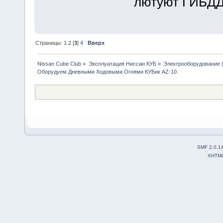
лютуют ГИБДД
Страницы:
1
2
[
3
]
4
Вверх
Nissan Cube Club
»
Эксплуатация Ниссан КУБ
»
Электрооборудование
Оборудуем Дневными Ходовыми Огнями КУБик AZ-10.
SMF 2.0.1
XHTM