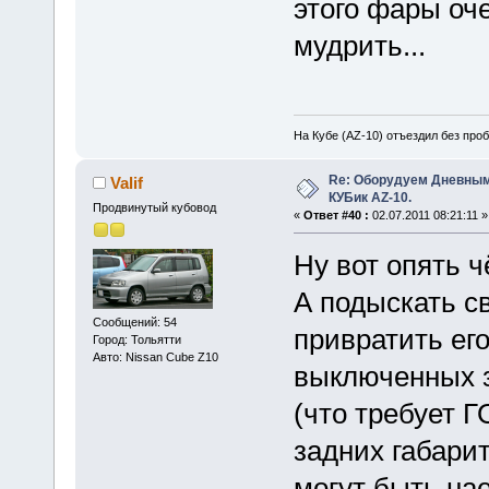
этого фары оче
мудрить...
На Кубе (AZ-10) отъездил без проб
Re: Оборудуем Дневны
Valif
КУБик AZ-10.
Продвинутый кубовод
«
Ответ #40 :
02.07.2011 08:21:11 »
Ну вот опять ч
А подыскать с
Сообщений: 54
привратить его
Город: Тольятти
Авто: Nissan Cube Z10
выключенных з
(что требует Г
задних габарит
могут быть на