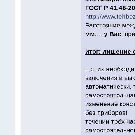
ГОСТ
Р 41.48-2
http://www.teh
Расстояние межд
мм.
...,
у Вас
, пр
итог: лишение о
п.с. их необход
включения и вы
автоматически, 
самостоятельна
изменение конст
без приборов! п
течении трёх ча
самостоятельной