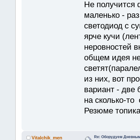
Не получится 
маленько - ра
светодиод с су
ярче кучи (лен
неровностей вн
общем идея не
светят(паралел
из них, вот про
вариант - две 
на сколько-то
Резюме топика
Re: Оборудуем Дневны
Vitalchik_men