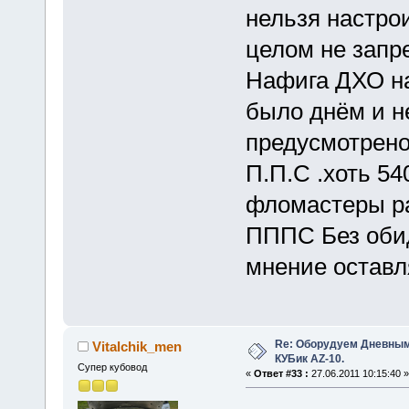
нельзя настро
целом не запр
Нафига ДХО на
было днём и н
предусмотрено 
П.П.С .хоть 54
фломастеры р
ПППС Без обид
мнение оставл
Re: Оборудуем Дневны
Vitalchik_men
КУБик AZ-10.
Супер кубовод
«
Ответ #33 :
27.06.2011 10:15:40 »