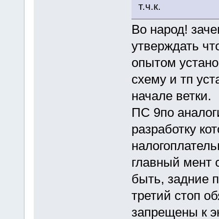
т.ч.к.
Во народ! зач
утверждать чт
опытом устано
схему и тп уст
начале ветки.
ПС 9по аналог
разработку ко
налогоплатель
главный мент 
быть, задние 
третий стоп о
запрещены к э