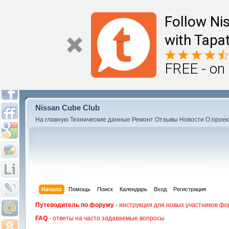
Follow Ni
with Tapat
FREE - on
Nissan Cube Club
На главную
Технические данные
Ремонт
Отзывы
Новости
О проек
Начало
Помощь
Поиск
Календарь
Вход
Регистрация
Путеводитель по форуму
- инструкция для новых участников фо
FAQ
- ответы на часто задаваемые вопросы