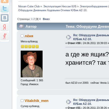
Nissan Cube Club
»
Эксплуатация Ниссан КУБ
»
Электрооборудование
Оборудуем Дневными Ходовыми Огнями КУБик AZ-10.
Страницы:
1
2
[
3
]
4
Вниз
Автор
Тема: Оборудуем Дневн
Re: Оборудуем Дневны
лёня
КУБик AZ-10.
Мега кубовод
«
Ответ #30 :
24.06.2011 19:39:03 »
а где же ящик?
хранится? так 
Сообщений: 1 365
был AZ10 cvt 2000. сейчас Vesta 
Город: Ижевск
Re: Оборудуем Дневны
Vitalchik_men
КУБик AZ-10.
Супер кубовод
«
Ответ #31 :
26.06.2011 23:38:26 »