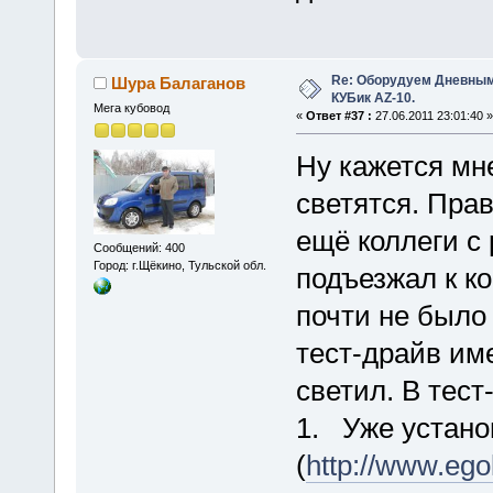
Re: Оборудуем Дневны
Шура Балаганов
КУБик AZ-10.
Мега кубовод
«
Ответ #37 :
27.06.2011 23:01:40 »
Ну кажется мн
светятся. Прав
ещё коллеги с 
Сообщений: 400
Город: г.Щёкино, Тульской обл.
подъезжал к к
почти не было
тест-драйв им
светил. В тест
1. Уже устан
(
http://www.egol