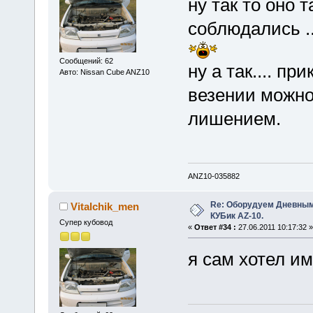
ну так то оно т
соблюдались .
Сообщений: 62
ну а так.... пр
Авто: Nissan Cube ANZ10
везении можно 
лишением.
ANZ10-035882
Re: Оборудуем Дневны
Vitalchik_men
КУБик AZ-10.
Супер кубовод
«
Ответ #34 :
27.06.2011 10:17:32 »
я сам хотел име