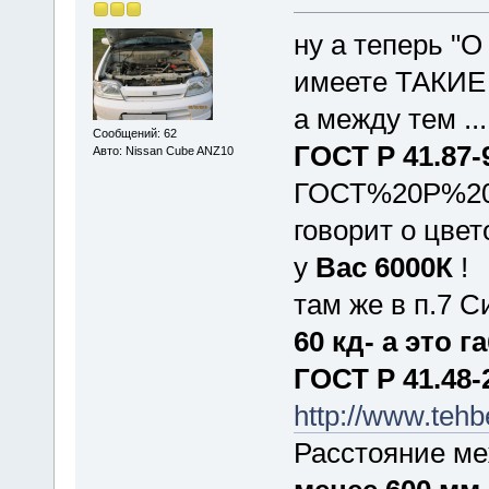
ну а теперь "О
имеете ТАКИЕ
а между тем ...
Сообщений: 62
ГОСТ
Р 41.87-
Авто: Nissan Cube ANZ10
ГОСТ%20Р%204
говорит о цвет
у
Вас 6000К
!
там же в п.7 
60 кд- а это
г
ГОСТ
Р 41.48-
http://www.te
Расстояние ме