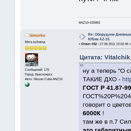
ANZ10-035882
Re: Оборудуем Дневны
timurko
КУБик AZ-10.
Мега кубовод
«
Ответ #32 :
27.06.2011 10:02:46 »
Цитата: Vitalchi
ну а теперь "О с
Сообщений: 176
Город: Красноярск
ТАКИЕ ДХО -
htt
Авто: Nissan Cube ANZ10
ГОСТ
Р 41.87-9
ГОСТ%20Р%2041
говорит о цветов
6000К
!
там же в п.7 Си
это
габаритны