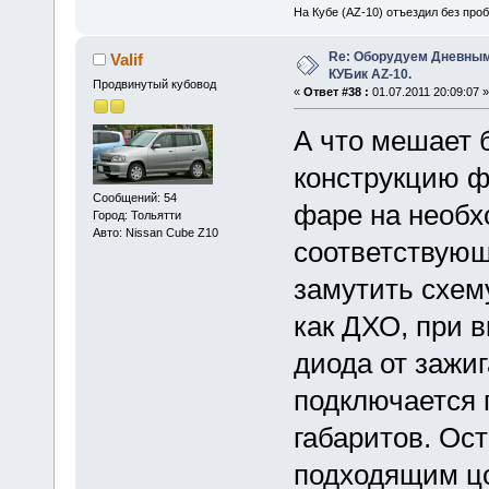
На Кубе (AZ-10) отъездил без проб
Re: Оборудуем Дневны
Valif
КУБик AZ-10.
Продвинутый кубовод
«
Ответ #38 :
01.07.2011 20:09:07 »
А что мешает 
конструкцию ф
Сообщений: 54
фаре на необх
Город: Тольятти
Авто: Nissan Cube Z10
соответствую
замутить схем
как ДХО, при 
диода от зажи
подключается 
габаритов. Ос
подходящим цо