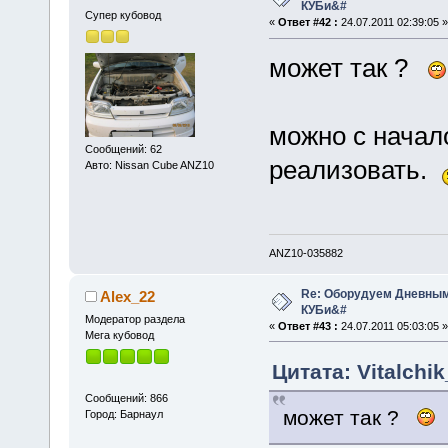
КУБи&#
Супер кубовод
«
Ответ #42 :
24.07.2011 02:39:05 »
может так ?
можно с начало
Сообщений: 62
реализовать.
Авто: Nissan Cube ANZ10
ANZ10-035882
Re: Оборудуем Дневны
Alex_22
КУБи&#
Модератор раздела
«
Ответ #43 :
24.07.2011 05:03:05 »
Мега кубовод
Цитата: Vitalchi
Сообщений: 866
может так ?
Город: Барнаул