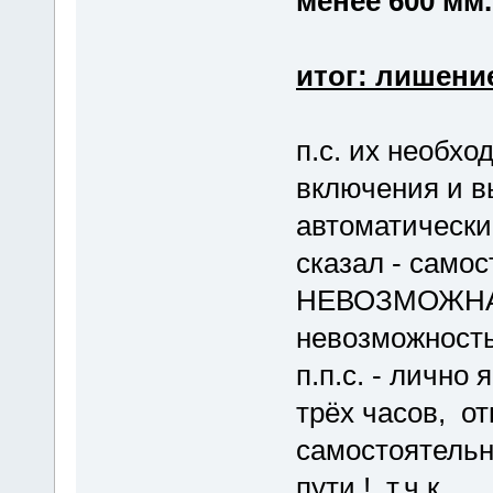
менее 600 мм.
итог: лишение
п.с. их необх
включения и в
автоматически
сказал - само
НЕВОЗМОЖНА, 
невозможность
п.п.с. - лично
трёх часов, от
самостоятельно
пути ! т.ч.к.