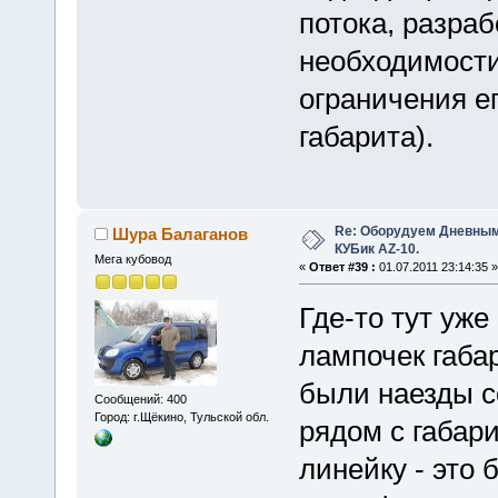
потока, разраб
необходимости
ограничения е
габарита).
Re: Оборудуем Дневны
Шура Балаганов
КУБик AZ-10.
Мега кубовод
«
Ответ #39 :
01.07.2011 23:14:35 »
Где-то тут уже
лампочек габа
были наезды с
Сообщений: 400
Город: г.Щёкино, Тульской обл.
рядом с габар
линейку - это 