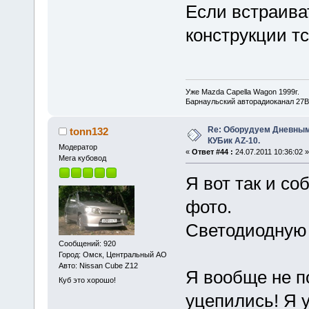
Если встраива
конструкции тс
Уже Mazda Capella Wagon 1999г.
Барнаульский авторадиоканал 27В
Re: Оборудуем Дневны
tonn132
КУБик AZ-10.
Модератор
«
Ответ #44 :
24.07.2011 10:36:02 »
Мега кубовод
Я вот так и со
фото.
Светодиодную 
Сообщений: 920
Город: Омск, Центральный АО
Авто: Nissan Cube Z12
Я вообще не по
Куб это хорошо!
уцепились! Я у