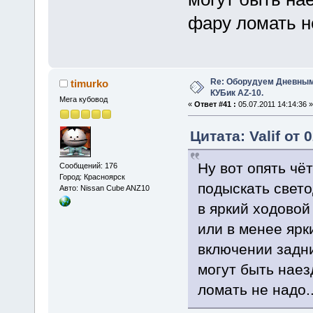
фару ломать не
Re: Оборудуем Дневны
timurko
КУБик AZ-10.
Мега кубовод
«
Ответ #41 :
05.07.2011 14:14:36 »
Цитата: Valif от 
Ну вот опять чёт
Сообщений: 176
Город: Красноярск
подыскать свето
Авто: Nissan Cube ANZ10
в яркий ходовой
или в менее ярк
включении задни
могут быть нае
ломать не надо..