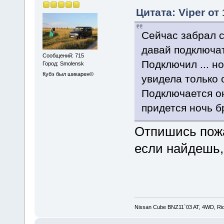
Цитата: Viper от 
Сейчас забрал с 
давай подключать
Сообщений: 715
Подключил ... н
Город: Smolensk
Кубэ был шикарен©
увидела только 
Подключается он
придется ночь б
Отпишись пожа
если найдешь
Nissan Cube BNZ11`03 AT, 4WD, Rid