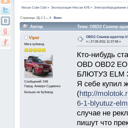
Nissan Cube Club
»
Эксплуатация Ниссан КУБ
»
Электрооборудование
Страницы: [
1
]
2
3
...
9
Вниз
Автор
Тема: OBD2 Сканер-адап
OBD2 Сканер-адаптер U
Viper
«
:
27.09.2011 11:37:58 »
Мега кубовод
Кто-нибудь ста
OBD OBD2 EOB
БЛЮТУЗ ELM 
Я себе купил ж
Сообщений: 548
Город: Анжеро-Судженск
(
http://molotok
Больше не Кубовод
6-1-blyutuz-el
случае не рек
пишут что прек