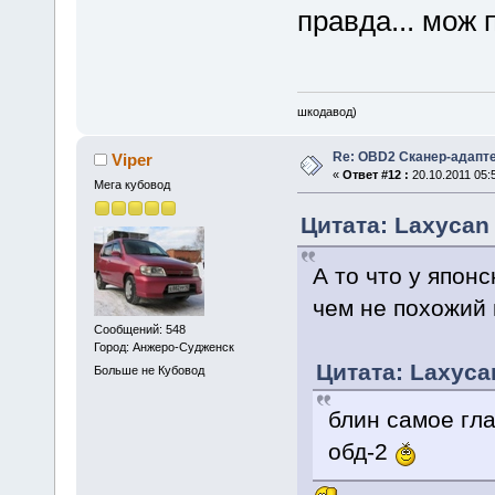
правда... мож 
шкодавод)
Re: OBD2 Сканер-адапт
Viper
«
Ответ #12 :
20.10.2011 05:
Мега кубовод
Цитата: Laxycan 
А то что у япон
чем не похожий 
Сообщений: 548
Город: Анжеро-Судженск
Цитата: Laxycan
Больше не Кубовод
блин самое гла
обд-2