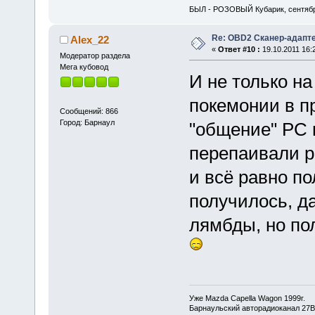
БЫЛ - РОЗОВЫЙ Кубарик, сентябр
Re: OBD2 Сканер-адапт
Alex_22
«
Ответ #10 :
19.10.2011 16:
Модератор раздела
Мега кубовод
И не только на
покемонии в п
Сообщений: 866
Город: Барнаул
"общение" PC 
перепаивали р
и всё равно п
получилось, д
лямбды, но по
Уже Mazda Capella Wagon 1999г.
Барнаульский авторадиоканал 27В