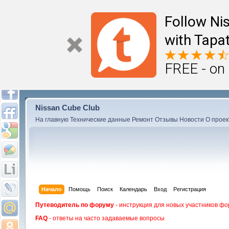
Follow Ni
with Tapat
FREE - on
Nissan Cube Club
На главную
Технические данные
Ремонт
Отзывы
Новости
О проек
Начало
Помощь
Поиск
Календарь
Вход
Регистрация
Путеводитель по форуму
- инструкция для новых участников фо
FAQ
- ответы на часто задаваемые вопросы