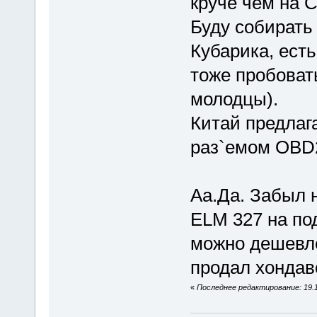
круче чем на 
Буду собирать
Кубарика, есть
тоже пробоват
молодцы).
Китай предлага
раз`емом OBD2 о
Аа.Да. Забыл н
ELM 327 на по
можно дешевле
продал хондав
«
Последнее редактирование: 19.10