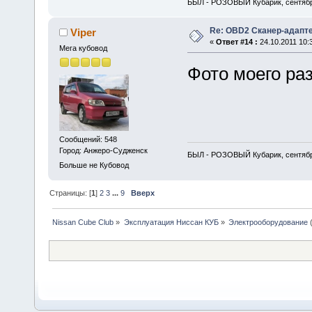
БЫЛ - РОЗОВЫЙ Кубарик, сентябр
Re: OBD2 Сканер-адапт
Viper
«
Ответ #14 :
24.10.2011 10:
Мега кубовод
Фото моего раз
Сообщений: 548
Город: Анжеро-Судженск
БЫЛ - РОЗОВЫЙ Кубарик, сентябр
Больше не Кубовод
Страницы: [
1
]
2
3
...
9
Вверх
Nissan Cube Club
»
Эксплуатация Ниссан КУБ
»
Электрооборудование