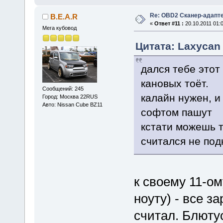
Re: OBD2 Сканер-адапт
B.E.A.R
«
Ответ #11 :
20.10.2011 01:0
Мега кубовод
Цитата: Laxycan 
дался тебе этот
кановых тоёт.
Сообщений: 245
калайн нужен, и
Город: Москва 22RUS
Авто: Nissan Cube BZ11
софтом пашут
кстати можешь т
считался не по
к своему 11-ом
ноуту) - все з
считал. Блюту