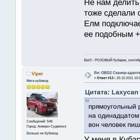
Не нам делить
тоже сделали
Елм подключает
ее подобным +
БЫЛ - РОЗОВЫЙ Кубарик, сентябр
Re: OBD2 Сканер-адапт
Viper
«
Ответ #13 :
20.10.2011 10:
Мега кубовод
Цитата: Laxycan 
прямоугольный р
на одинадцатом
Сообщений: 548
вон человек пише
Город: Анжеро-Судженск
Больше не Кубовод
У меня в Кубар