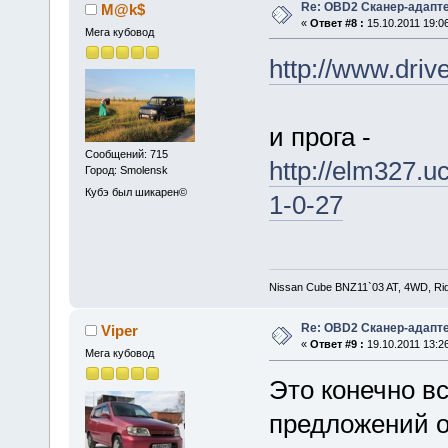
Re: OBD2 Сканер-адапт
M@k$
«
Ответ #8 :
15.10.2011 19:06
Мега кубовод
http://www.driv
и прога -
Сообщений: 715
http://elm327.u
Город: Smolensk
Кубэ был шикарен©
1-0-27
Nissan Cube BNZ11`03 AT, 4WD, Rid
Re: OBD2 Сканер-адапт
Viper
«
Ответ #9 :
19.10.2011 13:26
Мега кубовод
Это конечно вс
предложений от