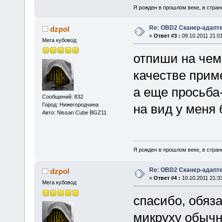
Я рожден в прошлом веке, в стране
Re: OBD2 Сканер-адапт
dzpol
«
Ответ #3 :
09.10.2011 21:01
Мега кубовод
отпиши на чем
качестве прим
а еще просьба-
Сообщений: 832
Город: Нижегородчина
на вид у меня 
Авто: Nissan Cube BGZ11
Я рожден в прошлом веке, в стране
Re: OBD2 Сканер-адапт
dzpol
«
Ответ #4 :
10.10.2011 21:33
Мега кубовод
спасибо, обяз
микруху обычн