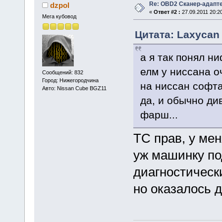
Re: OBD2 Сканер-адапт
dzpol
«
Ответ #2 :
27.09.2011 20:20
Мега кубовод
Цитата: Laxycan 
а я так понял ни
елм у ниссана о
Сообщений: 832
Город: Нижегородчина
на ниссан софта
Авто: Nissan Cube BGZ11
да, и обычно ди
фарш...
ТС прав, у мен
уж машинку по
диагностическ
но оказалось 