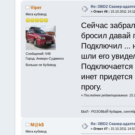
Re: OBD2 Сканер-адапт
Viper
«
Ответ #6 :
15.10.2011 14:11
Мега кубовод
Сейчас забрал 
бросил давай п
Подключил ... 
шли его увидел
Сообщений: 548
Город: Анжеро-Судженск
Подключается 
Больше не Кубовод
инет придется
прогу.
«
Последнее редактирование: 15.10
БЫЛ - РОЗОВЫЙ Кубарик, сентябр
Re: OBD2 Сканер-адапт
M@k$
«
Ответ #7 :
15.10.2011 14:53
Мега кубовод