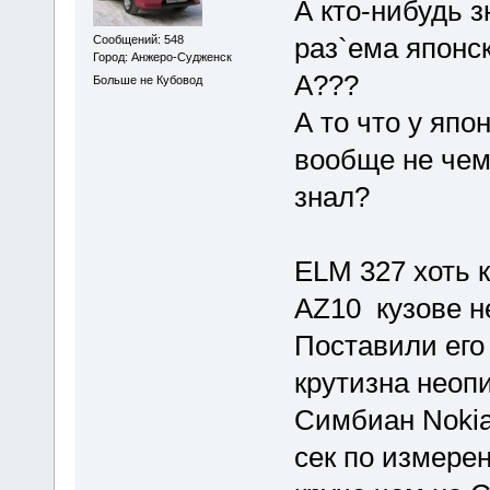
А кто-нибудь з
раз`ема японс
Сообщений: 548
Город: Анжеро-Судженск
А???
Больше не Кубовод
А то что у япо
вообще не чем 
знал?
ELM 327 хоть к
AZ10 кузове не
Поставили его 
крутизна неопи
Симбиан Nokia 
сек по измерен