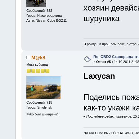
хозяин девайс
Сообщений: 832
Город: Нижегородчина
шурупика
Авто: Nissan Cube BGZ11
Я рожден в прошлом веке, в стране
Re: OBD2 Сканер-адапт
M@k$
«
Ответ #5 :
14.10.2011 21:36
Мега кубовод
Laxycan
Поделись пожа
Сообщений: 715
как-то укажи к
Город: Smolensk
Кубэ был шикарен©
«
Последнее редактирование: 15.
Nissan Cube BNZ11`03 AT, 4WD, Rid