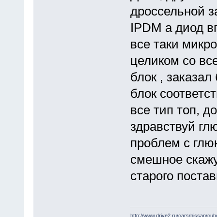
дроссельной за
IPDM а диод вп
все таки микр
целиком со вс
блок , заказал
блок соответс
все тип топ, 
здравствуй гл
проблем с глю
смешное скажу
старого поста
http://www.drive2.ru/cars/nissan/cub