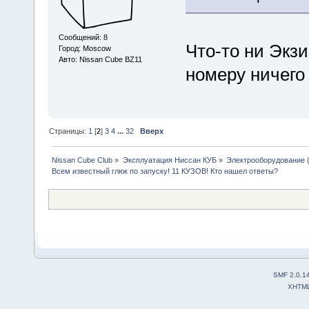
Сообщений: 8
Что-то ни Экзи
Город: Moscow
Авто: Nissan Cube BZ11
номеру ничего 
Страницы:
1
[
2
]
3
4
...
32
Вверх
Nissan Cube Club
»
Эксплуатация Ниссан КУБ
»
Электрооборудование
Всем известный глюк по запуску! 11 КУЗОВ! Кто нашел ответы?
SMF 2.0.1
XHTM