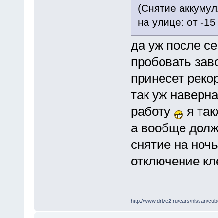
(Снятие аккумул
на улице: от -15
да уж после с
пробовать заво
принесет реко
так уж наверн
работу
я так
а вообще долж
снятие на ночь
отключение к
http://www.drive2.ru/cars/nissan/cube