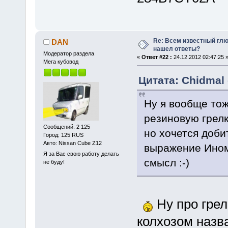
Re: Всем известный глюк
DAN
нашел ответы?
Модератор раздела
«
Ответ #22 :
24.12.2012 02:47:25 
Мега кубовод
Цитата: Chidmal 
Ну я вообще тож
резиновую грелк
Сообщений: 2 125
но хочется доби
Город: 125 RUS
Авто: Nissan Cube Z12
выражение Инома
Я за Вас свою работу делать
смысл :-)
не буду!
Ну про грелк
колхозом назв