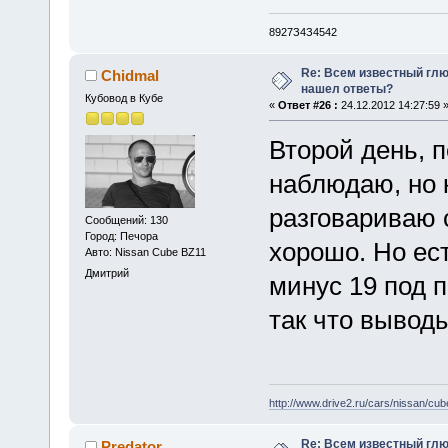
8927З4З4542
Re: Всем известный глюк
Chidmal
нашел ответы?
Кубовод в Кубе
«
Ответ #26 :
24.12.2012 14:27:59 
Второй день, 
наблюдаю, но 
разговариваю с 
Сообщений: 130
Город: Печора
хорошо. Но ес
Авто: Nissan Cube BZ11
Дмитрий
минус 19 под 
так что вывод
http://www.drive2.ru/cars/nissan/cub
Re: Всем известный глюк
Predator