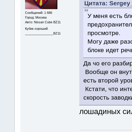
Цитата: Sergey_
Сообщений: 1 686
У меня есть б
Город: Москва
Авто: Nissan Cube BZ11
предохранителе
Кубик хороший
просмотре.
________________BZ11
Могу даже разо
блоке идет реч
Да чо его разби
Вообще он внутр
есть второй уро
Кстати, что инт
скорость заводк
лошадиных сил