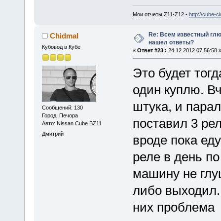
Мои отчеты Z11-Z12 -
http://cube-
Re: Всем известный глюк
Chidmal
нашел ответы?
Кубовод в Кубе
«
Ответ #23 :
24.12.2012 07:56:58 
Это будет тогд
один куплю. Вч
штука, и пара
Сообщений: 130
Город: Печора
поставил 3 рел
Авто: Nissan Cube BZ11
Дмитрий
вроде пока еду
реле в день по
машину не глу
либо выходил.
них проблема