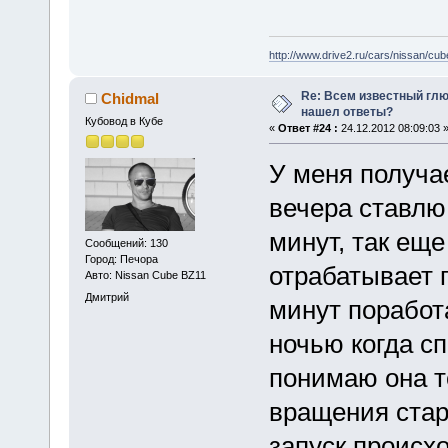
http://www.drive2.ru/cars/nissan/cub
Re: Всем известный глюк
Chidmal
нашел ответы?
Кубовод в Кубе
«
Ответ #24 :
24.12.2012 08:09:03 
У меня получае
вечера ставлю 
минут, так еще
Сообщений: 130
Город: Печора
отрабатывает 
Авто: Nissan Cube BZ11
Дмитрий
минут поработа
ночью когда сп
понимаю она т
вращения старт
запуск происхо