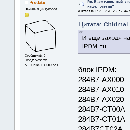
Re: Всем известный глюк
Predator
нашел ответы?
Начинающий кубовод
«
Ответ #21 :
23.12.2012 21:59:44 
Цитата: Chidmal 
И еще заходя на
IPDM =((
Сообщений: 8
Город: Moscow
Авто: Nissan Cube BZ11
блок IPDM:
284B7-AX000
284B7-AX010
284B7-AX020
284B7-CT00A
284B7-CT01A
284B7CT02A