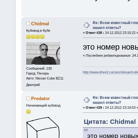
Re: Всем известный глюк
Chidmal
нашел ответы?
Кубовод в Кубе
«
Ответ #28 :
24.12.2012 23:15:22 
это номер нов
«
Последнее редактирование: 24.1
Сообщений: 130
http://www.drive2.ru/cars/nissan/cub
Город: Печора
Авто: Nissan Cube BZ11
Дмитрий
Re: Всем известный глюк
Predator
нашел ответы?
Начинающий кубовод
«
Ответ #29 :
24.12.2012 23:19:53 
Цитата: Chidmal 
это номер новы