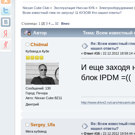
Nissan Cube Club
»
Эксплуатация Ниссан КУБ
»
Электрооборудование
Всем известный глюк по запуску! 11 КУЗОВ! Кто нашел ответы?
Страницы:
1
[
2
]
3
4
...
32
Вниз
Автор
Тема: Всем известный 
503729 раз)
Re: Всем известный глюк
Chidmal
нашел ответы?
Кубовод в Кубе
«
Ответ #15 :
22.12.2012 18:58:14 
И еще заходя 
блок IPDM =((
Сообщений: 130
Город: Печора
Авто: Nissan Cube BZ11
http://www.drive2.ru/cars/nissan/cub
Дмитрий
Re: Всем известный глюк
Sergey_Ufa
нашел ответы?
Мега кубовод
«
Ответ #16 :
22.12.2012 19:54:44 