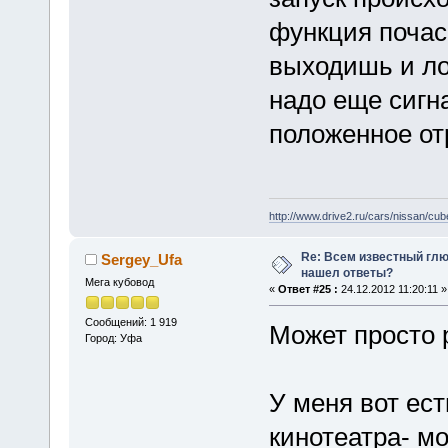
функция почас
выходишь и ло
надо еще сигна
положенное от
http://www.drive2.ru/cars/nissan/cub
Re: Всем известный глюк
Sergey_Ufa
нашел ответы?
Мега кубовод
«
Ответ #25 :
24.12.2012 11:20:11 »
Сообщений: 1 919
Может просто 
Город: Уфа
У меня вот ес
кинотеатра- м