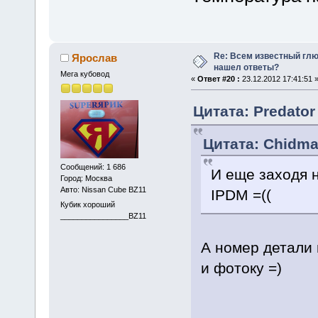
Re: Всем известный глюк
Ярослав
нашел ответы?
Мега кубовод
«
Ответ #20 :
23.12.2012 17:41:51 
Цитата: Predator
Цитата: Chidmal
Сообщений: 1 686
И еще заходя н
Город: Москва
Авто: Nissan Cube BZ11
IPDM =((
Кубик хороший
________________BZ11
А номер детали 
и фотоку =)