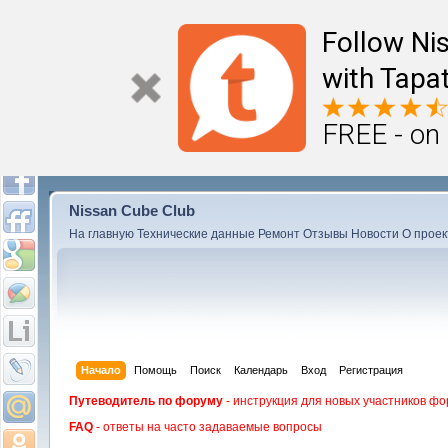
Follow Ni
with Tapat
FREE - on
Nissan Cube Club
На главную
Технические данные
Ремонт
Отзывы
Новости
О проек
Начало
Помощь
Поиск
Календарь
Вход
Регистрация
Путеводитель по форуму
- инструкция для новых участников фо
FAQ
- ответы на часто задаваемые вопросы