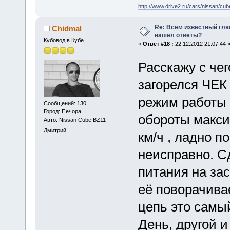
http://www.drive2.ru/cars/nissan/cube
Re: Всем известный глюк
Chidmal
нашел ответы?
Кубовод в Кубе
«
Ответ #18 :
22.12.2012 21:07:44 
Расскажу с че
загорелся ЧЕК
режим работы 
Сообщений: 130
Город: Печора
обороты макси
Авто: Nissan Cube BZ11
Дмитрий
км/ч , ладно по
неисправно. С
питания на за
её поворачива
цепь это самы
День, другой 