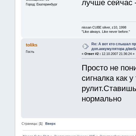
лучше сейчас -
Город: Екатеринбург
nissan CUBE silver, z10, 1998
"Like always. Like never before."
Re: А вот кто слышал п
toliks
доп.аккумулятора д/ве
Гость
«
Ответ #2 :
12.10.2007 21:36:24 »
Просто не пон
сигналка как у
рулит.Ставишь
нормально
Страницы: [
1
]
Вверх