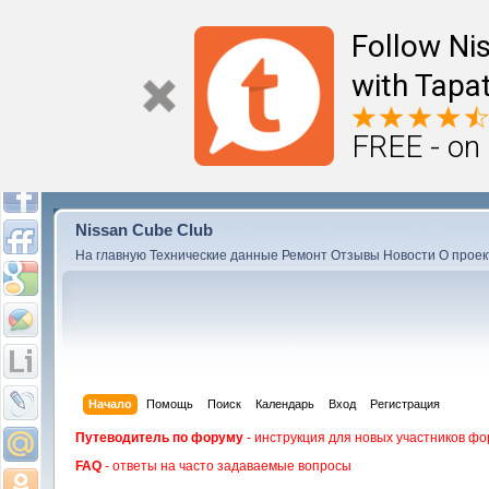
Follow Ni
with Tapat
FREE - on
Nissan Cube Club
На главную
Технические данные
Ремонт
Отзывы
Новости
О проек
Начало
Помощь
Поиск
Календарь
Вход
Регистрация
Путеводитель по форуму
- инструкция для новых участников фо
FAQ
- ответы на часто задаваемые вопросы