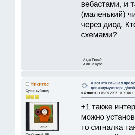
вебастами, и 
(маленький) ч
через диод. Кт
схемами?
- А где Frost?
- А он на Кубе!
А вот кто слышал про у
Никитос
доп.аккумулятора д/ве
Супер кубовод
«
Ответ #1 :
03.09.2007 10:09:08 »
+1 также инте
можно установи
то сигналка та
Сообщений: 86