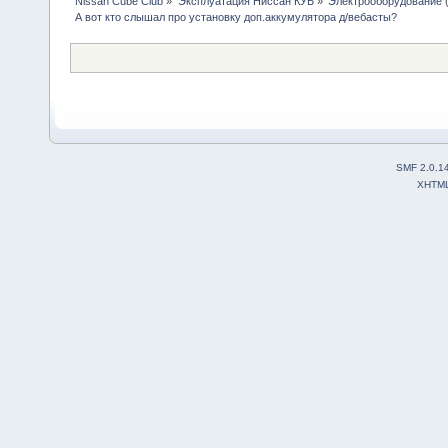
Nissan Cube Club
»
Эксплуатация Ниссан КУБ
»
Электрооборудование
А вот кто слышал про установку доп.аккумулятора д/вебасты?
SMF 2.0.1
XHTM