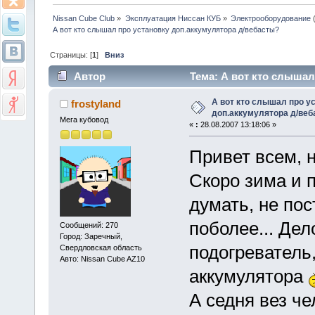
Nissan Cube Club
»
Эксплуатация Ниссан КУБ
»
Электрооборудование
А вот кто слышал про установку доп.аккумулятора д/вебасты?
Страницы: [
1
]
Вниз
Автор
Тема: А вот кто слышал
5608 раз)
А вот кто слышал про у
frostyland
доп.аккумулятора д/ве
Мега кубовод
«
:
28.08.2007 13:18:06 »
Привет всем, н
Скоро зима и 
думать, не по
поболее... Дел
Сообщений: 270
Город: Заречный,
подогреватель
Свердловская область
Авто: Nissan Cube AZ10
аккумулятора
А седня вез че