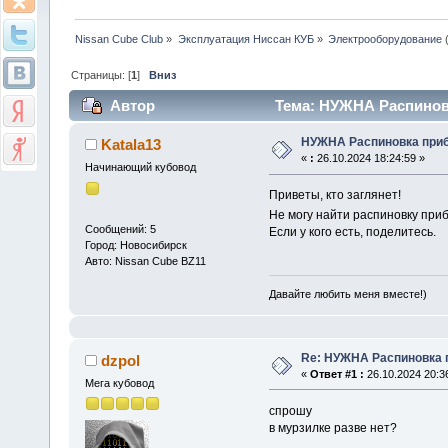
Nissan Cube Club
»
Эксплуатация Ниссан КУБ
»
Электрооборудование
Страницы: [
1
]
Вниз
Автор
Тема: НУЖНА Распиновк
НУЖНА Распиновка приб
Katala13
«
:
26.10.2024 18:24:59 »
Начинающий кубовод
Приветы, кто заглянет!
Не могу найти распиновку при
Сообщений: 5
Если у кого есть, поделитесь.
Город: Новосибирск
Авто: Nissan Cube BZ11
Давайте любить меня вместе!)
Re: НУЖНА Распиновка п
dzpol
«
Ответ #1 :
26.10.2024 20:3
Мега кубовод
спрошу
в мурзилке разве нет?