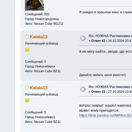
Я рожден в прошлом веке, в стране
Сообщений: 832
Город: Нижегородчина
Авто: Nissan Cube BGZ11
Re: НУЖНА Распиновка п
Katala13
«
Ответ #2 :
26.10.2024 20:4
Начинающий кубовод
я не могу найти...везде, где е
Сообщений: 5
Город: Новосибирск
Авто: Nissan Cube BZ11
Давайте любить меня вместе!)
Re: НУЖНА Распиновка п
Katala13
«
Ответ #3 :
27.10.2024 13:4
Начинающий кубовод
вопрос закрыт. нашёл наконец
может кому пригодится.
Сообщений: 5
https://disk.yandex.ru/i/MRKm
Город: Новосибирск
Авто: Nissan Cube BZ11