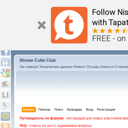
Follow Ni
with Tapat
FREE - on
Nissan Cube Club
На главную
Технические данные
Ремонт
Отзывы
Новости
О проек
Начало
Помощь
Поиск
Календарь
Вход
Регистрация
Путеводитель по форуму
- инструкция для новых участников фо
FAQ
- ответы на часто задаваемые вопросы