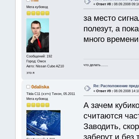
«
Ответ #8 :
08.09.2008 09:1
Мега кубовод
за место сигн
полезут, а пок
много времени
Сообщений: 192
Город: Омск
что делать........
Авто: Nissan Cube AZ10
это я
Re: Расположение пред
0daliska
«
Ответ #9 :
08.09.2008 14:1
Tiida C11 (хэтч) Тихон, 05.2011
Мега кубовод
А зачем кубико
считаются час
Заводить, скоре
заберут и без 