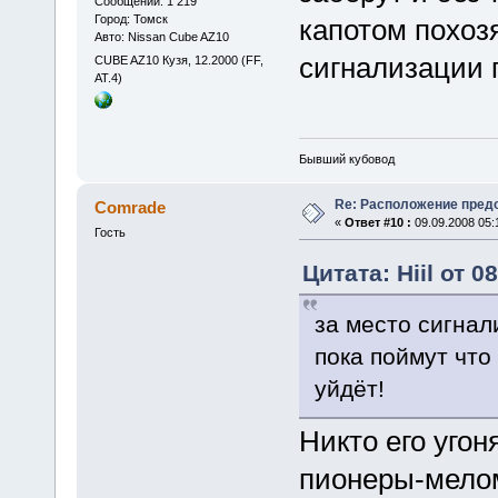
Сообщений: 1 219
Город: Томск
капотом похозя
Авто: Nissan Cube AZ10
сигнализации 
CUBE AZ10 Кузя, 12.2000 (FF,
АТ.4)
Бывший кубовод
Re: Расположение пред
Comrade
«
Ответ #10 :
09.09.2008 05:
Гость
Цитата: Hiil от 0
за место сигнал
пока поймут что
уйдёт!
Никто его угон
пионеры-мелом