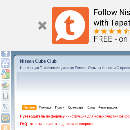
Follow Ni
with Tapat
FREE - on
Nissan Cube Club
На главную
Технические данные
Ремонт
Отзывы
Новости
О проек
Начало
Помощь
Поиск
Календарь
Вход
Регистрация
Путеводитель по форуму
- инструкция для новых участников фо
FAQ
- ответы на часто задаваемые вопросы