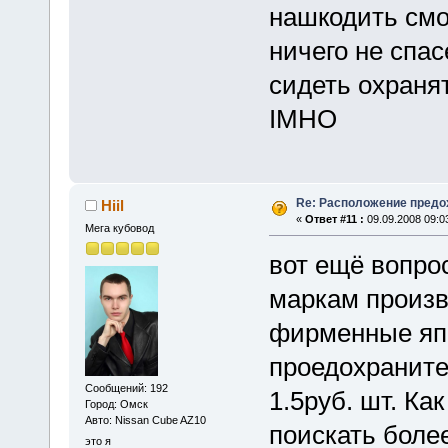
нашкодить смог
ничего не спас
сидеть охраня
IMHO
Re: Расположение предо
Hiil
«
Ответ #11 :
09.09.2008 09:0
Мега кубовод
вот ещё вопро
маркам произв
фирменные япо
проедохраните
Сообщений: 192
1.5руб. шт. Ка
Город: Омск
Авто: Nissan Cube AZ10
поискать боле
это я