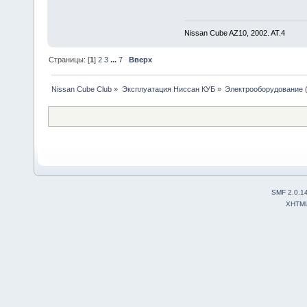
Nissan Cube AZ10, 2002. AT.4
Страницы: [
1
]
2
3
...
7
Вверх
Nissan Cube Club
»
Эксплуатация Ниссан КУБ
»
Электрооборудование
SMF 2.0.1
XHTM