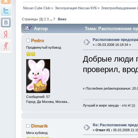
Nissan Cube Club
»
Эксплуатация Ниссан КУБ
»
Электрооборудование
Страницы: [
1
]
2
3
...
7
Вниз
Автор
Тема: Расположение пр
Расположение предохра
Pedro
«
:
05.03.2008 16:18:34 »
Продвинутый кубовод
Добрые люди п
проверил, вро
«
Последнее редактирование: 20.0
Сообщений: 57
Город: Да Москва, Москва...
Лучший в мире зануда - это я! )))
Re: Расположение пред
Dimarik
«
Ответ #1 :
05.03.2008 21:1
Мега кубовод