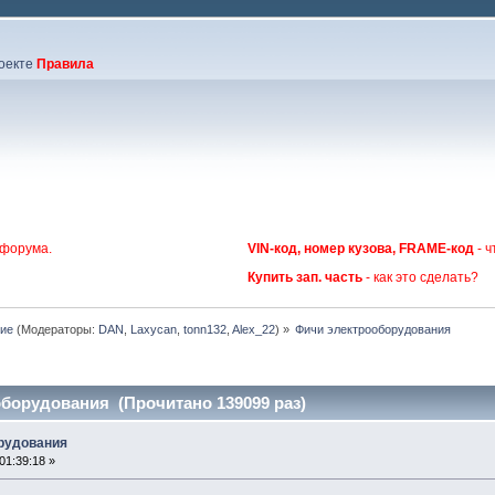
оекте
Правила
 форума.
VIN-код, номер кузова, FRAME-код
- ч
Купить зап. часть
- как это сделать?
ние
(Модераторы:
DAN
,
Laxycan
,
tonn132
,
Alex_22
) »
Фичи электрооборудования
борудования (Прочитано 139099 раз)
орудования
01:39:18 »