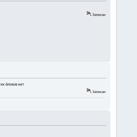
Записан
тих блоков нет
Записан