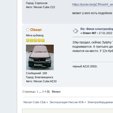
Город: Серпухов
https://youtu.be/gCRhseHi_w
Авто: Nissan Cube Z12
может у кого есть подобное
Re: Фичи электрооб
Okean
«
Ответ #67 :
17.01.2022 
Мега кубовод
10ку продал, сейчас Sylphy
поднимается. А третьего дн
ложатся на место. У 12х Ку
чёрный AZ10 2002г.
Сообщений: 169
Город: Благовещенск
Авто: Nissan Cube AZ10
Страницы:
1
...
3
4
[
5
]
Вверх
Nissan Cube Club
»
Эксплуатация Ниссан КУБ
»
Электрооборудова