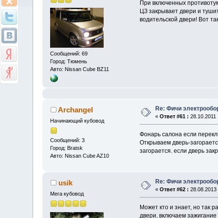
При включенных противотум
ЦЗ закрывает двери и тушит
водительской двери! Вот так п
Сообщений: 69
Город: Тюмень
Авто: Nissan Cube BZ11
Re: Фичи электрооб
Archangel
«
Ответ #61 :
28.10.2011 
Начинающий кубовод
Фонарь салона если переклю
Сообщений: 3
Открываем дверь-загорается
Город: Bratsk
загорается. если дверь закр
Авто: Nissan Cube AZ10
Re: Фичи электрооб
usik
«
Ответ #62 :
28.08.2013 
Мега кубовод
Может кто и знает, но так р
двери, включаем зажигание 