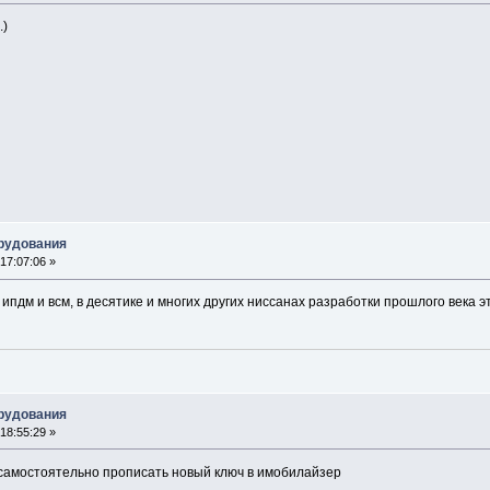
.)
орудования
17:07:06 »
 ипдм и всм, в десятике и многих других ниссанах разработки прошлого века э
орудования
18:55:29 »
 самостоятельно прописать новый ключ в имобилайзер