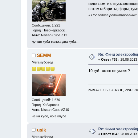
включаем, и отпускаем кноп
потом габариты, фары, тума
«
Последнее редактирование: 0
Сообщений: 1 221
Город: Новочеркасск....
Авто: Nissan Cube Z12
лучше куба толька два куба....
Re: Фичи электрооб
SEMM
«
Ответ #63 :
28.08.2013 
Мега кубовод
10 куб такого не умеет?
был AZ10, S, CGA3DE, 2WD, 20
Сообщений: 1 670
Город: Хабаровск
Авто: Nissan Cube AZ10
не на кубе, но в клубе
Re: Фичи электрооб
usik
«
Ответ #64 :
28.08.2013 
Мега кубовод