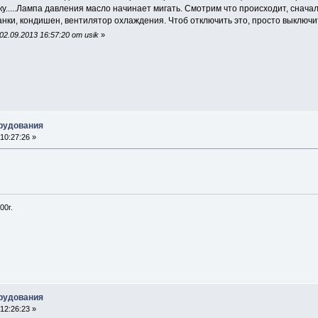
ку.....Лампа давления масло начинает мигать. Смотрим что происходит, сначал
нки, кондишен, вентилятор охлаждения. Чтоб отключить это, просто выключит
2.09.2013 16:57:20 от usik
»
орудования
10:27:26 »
00г.
орудования
12:26:23 »