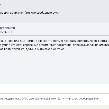
o
 но для смар ключ (тот что свободные руки)
орудования
16:36:13 »
 TB17, сначала бал немного в шоке что нельзя дворники поднять из-за капота,
я узнал что есть сервисный режим- выкл.зажигание, переключатель на омывани
бов IPDM такой же, должна быть такая же тема.
ние
(Модераторы:
DAN
,
Laxycan
,
tonn132
,
Alex_22
) »
Фичи электрооборудования