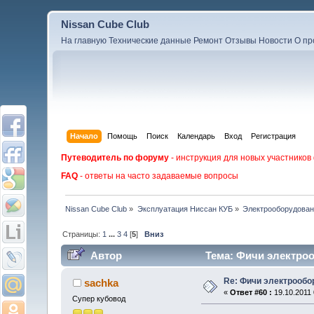
Nissan Cube Club
На главную
Технические данные
Ремонт
Отзывы
Новости
О пр
Начало
Помощь
Поиск
Календарь
Вход
Регистрация
Путеводитель по форуму
- инструкция для новых участников
FAQ
- ответы на часто задаваемые вопросы
Nissan Cube Club
»
Эксплуатация Ниссан КУБ
»
Электрооборудова
Страницы:
1
...
3
4
[
5
]
Вниз
Автор
Тема: Фичи электроо
Re: Фичи электрооб
sachka
«
Ответ #60 :
19.10.2011 
Супер кубовод