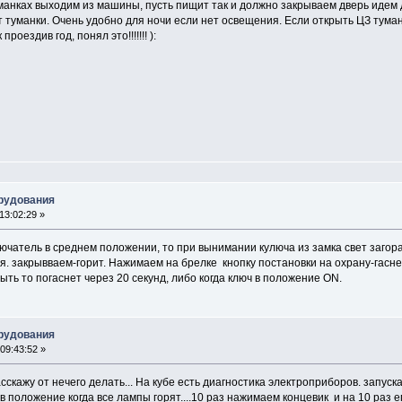
анках выходим из машины, пусть пищит так и должно закрываем дверь идем 
 туманки. Очень удобно для ночи если нет освещения. Если открыть ЦЗ туман
роездив год, понял это!!!!!!! ):
орудования
13:02:29 »
чатель в среднем положении, то при вынимании кулюча из замка свет загорае
. закрывваем-горит. Нажимаем на брелке кнопку постановки на охрану-гаснет
ыть то погаснет через 20 секунд, либо когда ключ в положение ON.
орудования
09:43:52 »
асскажу от нечего делать... На кубе есть диагностика электроприборов. запус
в положение когда все лампы горят....10 раз нажимаем концевик и на 10 раз 