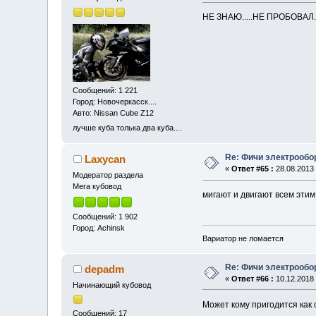
НЕ ЗНАЮ.....НЕ ПРОБОВАЛ.
Сообщений: 1 221
Город: Новочеркасск....
Авто: Nissan Cube Z12
лучше куба толька два куба....
Re: Фичи электрооб
Laxycan
«
Ответ #65 :
28.08.2013 
Модератор раздела
Мега кубовод
мигают и двигают всем этим
Сообщений: 1 902
Город: Achinsk
Вариатор не ломается
Re: Фичи электрооб
depadm
«
Ответ #66 :
10.12.2018 
Начинающий кубовод
Может кому пригодится как
Сообщений: 17