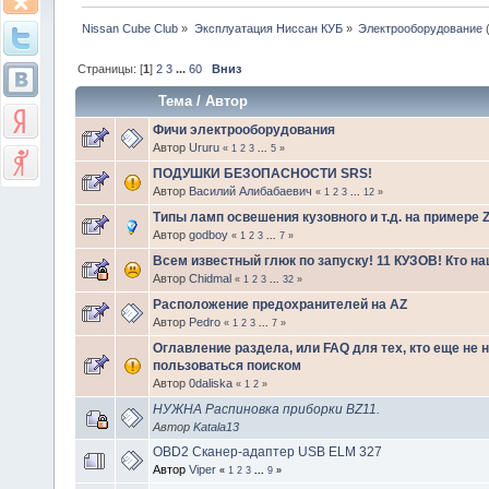
Nissan Cube Club
»
Эксплуатация Ниссан КУБ
»
Электрооборудование
Страницы: [
1
]
2
3
...
60
Вниз
Тема
/
Автор
Фичи электрооборудования
Автор
Ururu
«
1
2
3
...
5
»
ПОДУШКИ БЕЗОПАСНОСТИ SRS!
Автор
Василий Алибабаевич
«
1
2
3
...
12
»
Типы ламп освешения кузовного и т.д. на примере 
Автор
godboy
«
1
2
3
...
7
»
Всем известный глюк по запуску! 11 КУЗОВ! Кто н
Автор
Chidmal
«
1
2
3
...
32
»
Расположение предохранителей на AZ
Автор
Pedro
«
1
2
3
...
7
»
Оглавление раздела, или FAQ для тех, кто еще не 
пользоваться поиском
Автор
0daliska
«
1
2
»
НУЖНА Распиновка приборки BZ11.
Автор
Katala13
OBD2 Сканер-адаптер USB ELM 327
Автор
Viper
«
1
2
3
...
9
»