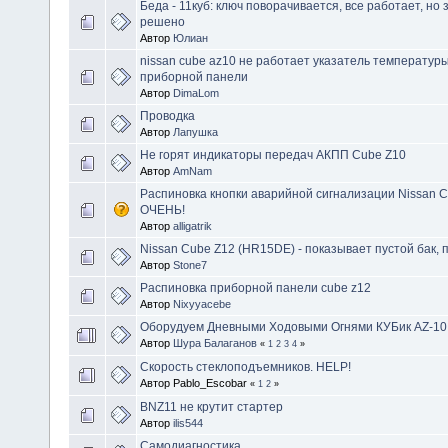
Беда - 11куб: ключ поворачивается, все работает, но 
решено
Автор
Юлиан
nissan cube az10 не работает указатель температуры
приборной панели
Автор
DimaLom
Проводка
Автор
Лапушка
Не горят индикаторы передач АКПП Cube Z10
Автор
AmNam
Распиновка кнопки аварийной сигнализации Nissan 
ОЧЕНЬ!
Автор
alligatrik
Nissan Cube Z12 (HR15DE) - показывает пустой бак, 
Автор
Stone7
Распиновка приборной панели cube z12
Автор
Nixyyacebe
Оборудуем Дневными Ходовыми Огнями КУБик AZ-10
Автор
Шура Балаганов
«
1
2
3
4
»
Скорость стеклоподъемников. HELP!
Автор Pablo_Escobar
«
1
2
»
BNZ11 не крутит стартер
Автор
ilis544
Самодиагностика