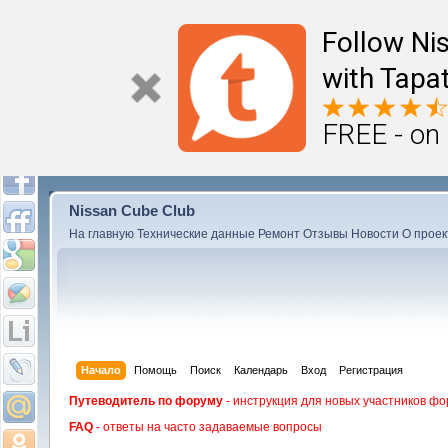
Follow Ni
with Tapat
FREE - on
Nissan Cube Club
На главную
Технические данные
Ремонт
Отзывы
Новости
О проек
Начало
Помощь
Поиск
Календарь
Вход
Регистрация
Путеводитель по форуму
- инструкция для новых участников фо
FAQ
- ответы на часто задаваемые вопросы