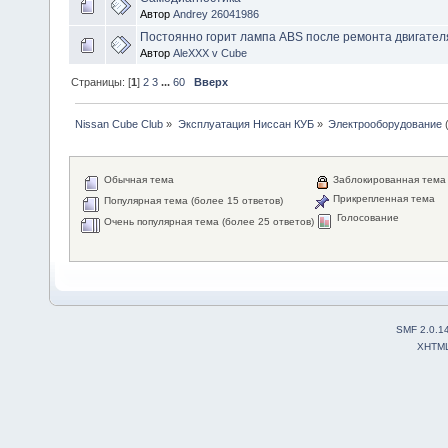
Автор
Andrey 26041986
Постоянно горит лампа ABS после ремонта двигател
Автор
AleXXX v Cube
Страницы: [
1
]
2
3
...
60
Вверх
Nissan Cube Club
»
Эксплуатация Ниссан КУБ
»
Электрооборудование
Обычная тема
Заблокированная тема
Прикрепленная тема
Популярная тема (более 15 ответов)
Голосование
Очень популярная тема (более 25 ответов)
SMF 2.0.1
XHTM