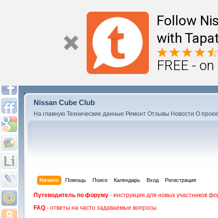
Follow Ni
with Tapat
FREE - on
Nissan Cube Club
На главную
Технические данные
Ремонт
Отзывы
Новости
О проек
Начало
Помощь
Поиск
Календарь
Вход
Регистрация
Путеводитель по форуму
- инструкция для новых участников фо
FAQ
- ответы на часто задаваемые вопросы