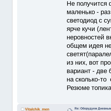
Не получится 
маленько - ра
светодиод с су
ярче кучи (лен
неровностей вн
общем идея не
светят(паралел
из них, вот про
вариант - две 
на сколько-то
Резюме топика
Re: Оборудуем Дневны
Vitalchik_men