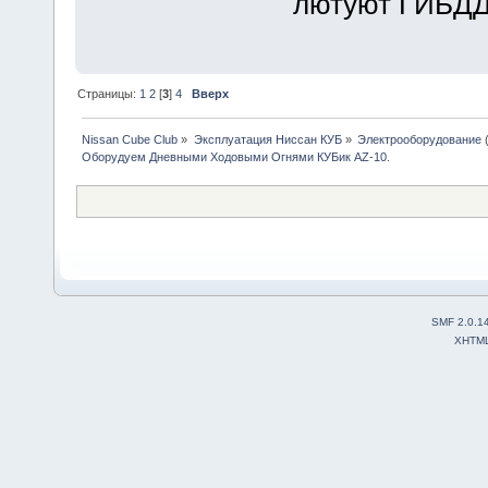
лютуют ГИБДД
Страницы:
1
2
[
3
]
4
Вверх
Nissan Cube Club
»
Эксплуатация Ниссан КУБ
»
Электрооборудование
Оборудуем Дневными Ходовыми Огнями КУБик AZ-10.
SMF 2.0.1
XHTM