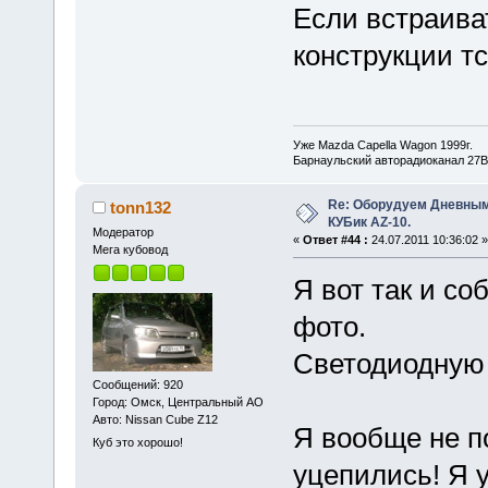
Если встраива
конструкции тс
Уже Mazda Capella Wagon 1999г.
Барнаульский авторадиоканал 27В
Re: Оборудуем Дневны
tonn132
КУБик AZ-10.
Модератор
«
Ответ #44 :
24.07.2011 10:36:02 »
Мега кубовод
Я вот так и со
фото.
Светодиодную 
Сообщений: 920
Город: Омск, Центральный АО
Авто: Nissan Cube Z12
Я вообще не по
Куб это хорошо!
уцепились! Я у