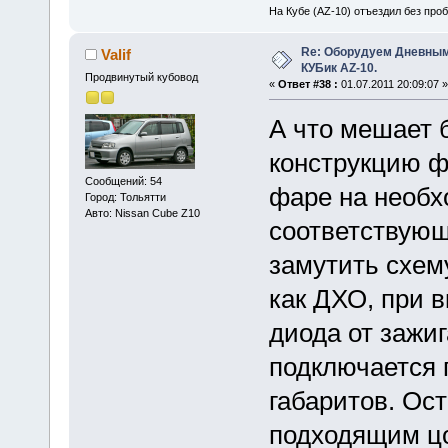
На Кубе (AZ-10) отъездил без проб
Re: Оборудуем Дневны
Valif
КУБик AZ-10.
Продвинутый кубовод
«
Ответ #38 :
01.07.2011 20:09:07 »
А что мешает 
конструкцию ф
Сообщений: 54
фаре на необх
Город: Тольятти
Авто: Nissan Cube Z10
соответствую
замутить схем
как ДХО, при 
диода от зажи
подключается 
габаритов. Ос
подходящим цо