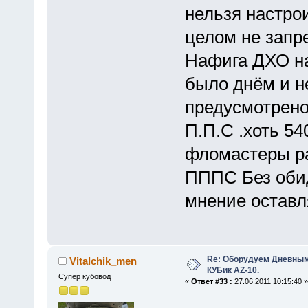
нельзя настро
целом не запр
Нафига ДХО на
было днём и н
предусмотрено 
П.П.С .хоть 54
фломастеры р
ПППС Без обид
мнение оставл
Re: Оборудуем Дневны
Vitalchik_men
КУБик AZ-10.
Супер кубовод
«
Ответ #33 :
27.06.2011 10:15:40 »