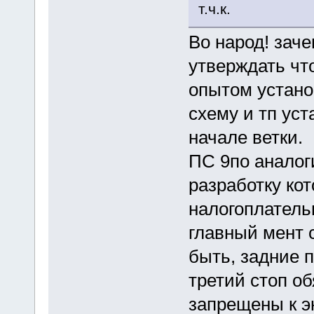
т.ч.к.
Во народ! зач
утверждать чт
опытом устано
схему и тп уст
начале ветки.
ПС 9по аналог
разработку ко
налогоплатель
главный мент 
быть, задние 
третий стоп о
запрещены к э