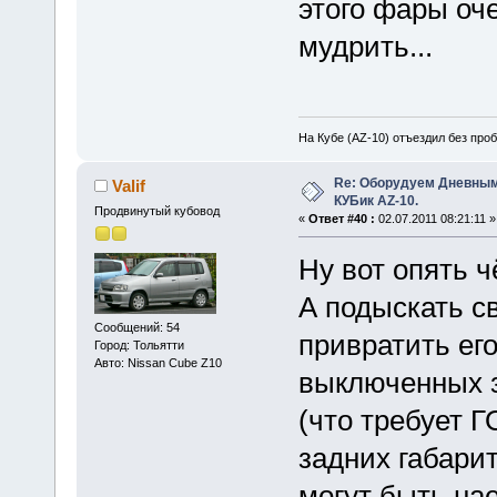
этого фары оче
мудрить...
На Кубе (AZ-10) отъездил без проб
Re: Оборудуем Дневны
Valif
КУБик AZ-10.
Продвинутый кубовод
«
Ответ #40 :
02.07.2011 08:21:11 »
Ну вот опять ч
А подыскать с
Сообщений: 54
привратить его
Город: Тольятти
Авто: Nissan Cube Z10
выключенных з
(что требует Г
задних габарит
могут быть на