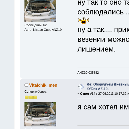
ну так то оно т
соблюдались .
Сообщений: 62
ну а так.... пр
Авто: Nissan Cube ANZ10
везении можно 
лишением.
ANZ10-035882
Re: Оборудуем Дневны
Vitalchik_men
КУБик AZ-10.
Супер кубовод
«
Ответ #34 :
27.06.2011 10:17:32 »
я сам хотел име