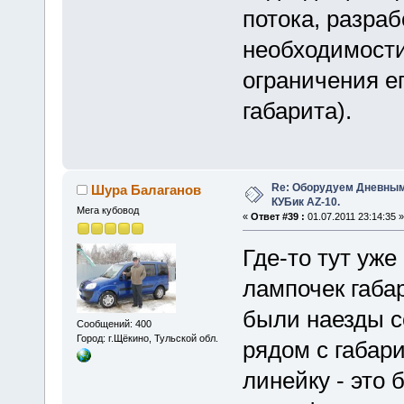
потока, разраб
необходимости
ограничения е
габарита).
Re: Оборудуем Дневны
Шура Балаганов
КУБик AZ-10.
Мега кубовод
«
Ответ #39 :
01.07.2011 23:14:35 »
Где-то тут уже
лампочек габа
были наезды с
Сообщений: 400
Город: г.Щёкино, Тульской обл.
рядом с габар
линейку - это 