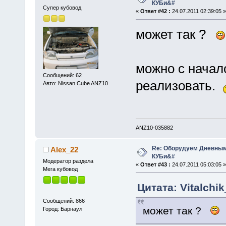
КУБи&#
Супер кубовод
«
Ответ #42 :
24.07.2011 02:39:05 »
может так ?
можно с начало
Сообщений: 62
реализовать.
Авто: Nissan Cube ANZ10
ANZ10-035882
Re: Оборудуем Дневны
Alex_22
КУБи&#
Модератор раздела
«
Ответ #43 :
24.07.2011 05:03:05 »
Мега кубовод
Цитата: Vitalchi
Сообщений: 866
может так ?
Город: Барнаул