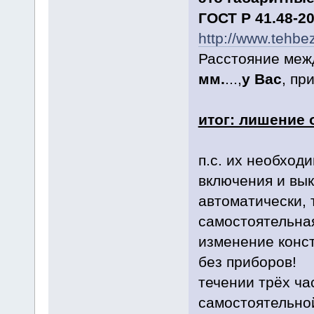
ГОСТ
Р 41.48-2
http://www.teh
Расстояние межд
мм.
...,
у Вас
, пр
итог: лишение о
п.с. их необход
включения и вы
автоматически, 
самостоятельна
изменение конст
без приборов! п
течении трёх ча
самостоятельной