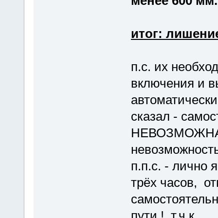
менее 600 мм.
итог: лишение
п.с. их необх
включения и в
автоматически
сказал - само
НЕВОЗМОЖНА, 
невозможность
п.п.с. - лично
трёх часов, от
самостоятельно
пути ! т.ч.к.