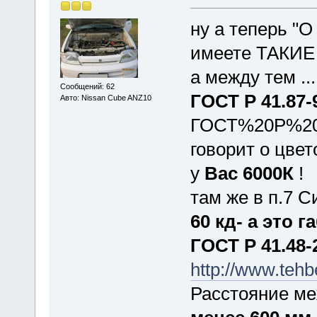
ну а теперь "О
имеете ТАКИЕ
а между тем ...
Сообщений: 62
ГОСТ
Р 41.87-
Авто: Nissan Cube ANZ10
ГОСТ%20Р%204
говорит о цвет
у
Вас 6000К
!
там же в п.7 
60 кд- а это
г
ГОСТ
Р 41.48-
http://www.te
Расстояние ме