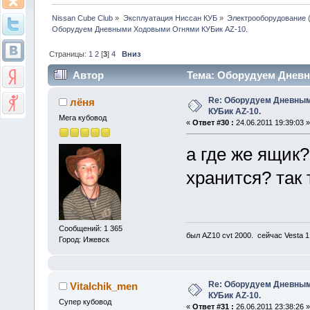
Nissan Cube Club
»
Эксплуатация Ниссан КУБ
»
Электрооборудование
Оборудуем Дневными Ходовыми Огнями КУБик AZ-10.
Страницы:
1
2
[
3
]
4
Вниз
Автор
Тема: Оборудуем Дневн
Re: Оборудуем Дневны
лёня
КУБик AZ-10.
Мега кубовод
«
Ответ #30 :
24.06.2011 19:39:03 »
а где же ящик?
хранится? так 
Сообщений: 1 365
был AZ10 cvt 2000. сейчас Vesta 
Город: Ижевск
Re: Оборудуем Дневны
Vitalchik_men
КУБик AZ-10.
Супер кубовод
«
Ответ #31 :
26.06.2011 23:38:26 »