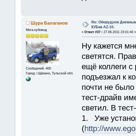
Re: Оборудуем Дневны
Шура Балаганов
КУБик AZ-10.
Мега кубовод
«
Ответ #37 :
27.06.2011 23:01:40 »
Ну кажется мн
светятся. Прав
ещё коллеги с 
Сообщений: 400
Город: г.Щёкино, Тульской обл.
подъезжал к к
почти не было
тест-драйв им
светил. В тест
1. Уже устан
(
http://www.egol