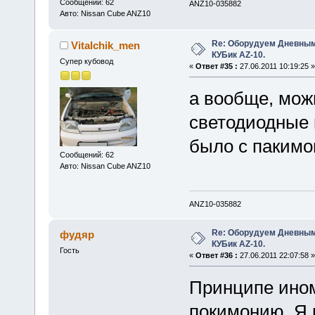
Сообщений: 62
ANZ10-035882
Авто: Nissan Cube ANZ10
Re: Оборудуем Дневны
Vitalchik_men
КУБик AZ-10.
Супер кубовод
«
Ответ #35 :
27.06.2011 10:19:25 »
а вообще, мож
светодиодные п
было с пакимо
Сообщений: 62
Авто: Nissan Cube ANZ10
ANZ10-035882
Re: Оборудуем Дневны
фудяр
КУБик AZ-10.
Гость
«
Ответ #36 :
27.06.2011 22:07:58 »
Принципе ином
покимонию. Я в