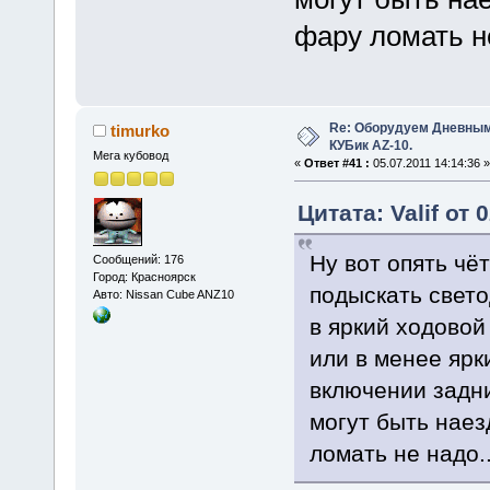
фару ломать не
Re: Оборудуем Дневны
timurko
КУБик AZ-10.
Мега кубовод
«
Ответ #41 :
05.07.2011 14:14:36 »
Цитата: Valif от 
Ну вот опять чёт
Сообщений: 176
Город: Красноярск
подыскать свето
Авто: Nissan Cube ANZ10
в яркий ходовой
или в менее ярк
включении задни
могут быть нае
ломать не надо..