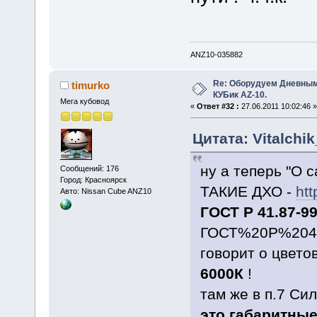
ANZ10-035882
Re: Оборудуем Дневны
timurko
КУБик AZ-10.
Мега кубовод
«
Ответ #32 :
27.06.2011 10:02:46 »
Цитата: Vitalchi
ну а теперь "О с
Сообщений: 176
Город: Красноярск
ТАКИЕ ДХО -
htt
Авто: Nissan Cube ANZ10
ГОСТ
Р 41.87-9
ГОСТ%20Р%2041
говорит о цветов
6000К
!
там же в п.7 Си
это
габаритны