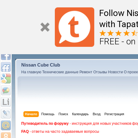
Follow Ni
with Tapat
FREE - on
Nissan Cube Club
На главную
Технические данные
Ремонт
Отзывы
Новости
О проек
Начало
Помощь
Поиск
Календарь
Вход
Регистрация
Путеводитель по форуму
- инструкция для новых участников фо
FAQ
- ответы на часто задаваемые вопросы