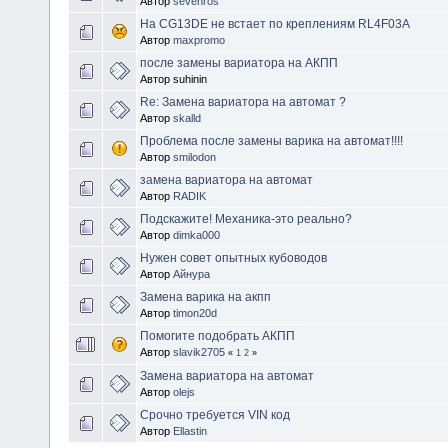
Автор
sevenros
На CG13DE не встает по креплениям RL4F03A
Автор
maxpromo
после замены вариатора на АКПП
Автор suhinin
Re: Замена вариатора на автомат ?
Автор
skalld
Проблема после замены варика на автомат!!!!
Автор
smilodon
замена вариатора на автомат
Автор
RADIK
Подскажите! Механика-это реально?
Автор
dimka000
Нужен совет опытных кубоводов
Автор
Айнура
Замена варика на акпп
Автор
timon20d
Помогите подобрать АКПП
Автор
slavik2705
«
1
2
»
Замена вариатора на автомат
Автор
olejs
Срочно требуется VIN код
Автор
Ellastin