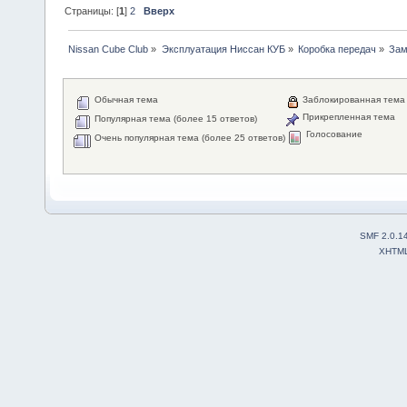
Страницы: [
1
]
2
Вверх
Nissan Cube Club
»
Эксплуатация Ниссан КУБ
»
Коробка передач
»
Зам
Обычная тема
Заблокированная тема
Прикрепленная тема
Популярная тема (более 15 ответов)
Голосование
Очень популярная тема (более 25 ответов)
SMF 2.0.1
XHTM