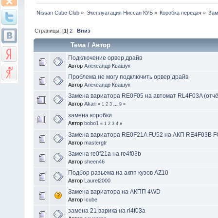
Nissan Cube Club
»
Эксплуатация Ниссан КУБ
»
Коробка передач
»
Зам
Страницы: [
1
]
2
Вниз
Тема
/
Автор
Подключение орвер драйв
Автор
Александр Квашук
Проблема не могу подключить орвер драйв
Автор
Александр Квашук
Замена вариатора RE0F05 на автомат RL4F03A (отчё
Автор
Akari
«
1
2
3
...
9
»
замена коробки
Автор
bobo1
«
1
2
3
4
»
Замена вариатора RE0F21A FU52 на АКП RE4F03B F
Автор
mastergtr
Замена re0f21a на re4f03b
Автор
sheen46
Подбор разьема на акпп кузов AZ10
Автор
Laurel2000
Замена вариатора на АКПП 4WD
Автор
Icube
замена 21 варика на rl4f03a