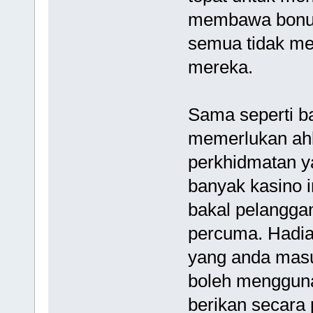
membawa bonus
semua tidak me
mereka.
Sama seperti b
memerlukan ahl
perkhidmatan ya
banyak kasino 
bakal pelangga
percuma. Hadia
yang anda mas
boleh mengguna
berikan secara