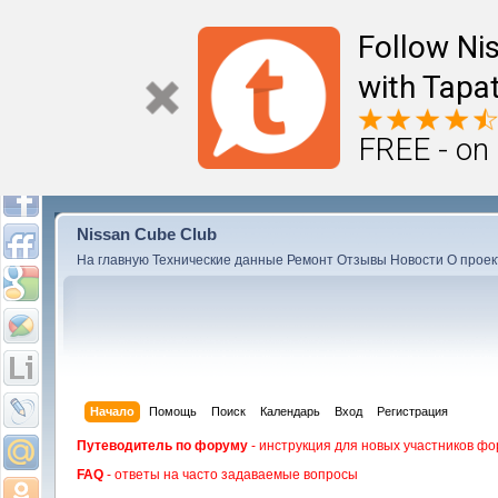
Follow Ni
with Tapat
FREE - on
Nissan Cube Club
На главную
Технические данные
Ремонт
Отзывы
Новости
О проек
Начало
Помощь
Поиск
Календарь
Вход
Регистрация
Путеводитель по форуму
- инструкция для новых участников фо
FAQ
- ответы на часто задаваемые вопросы