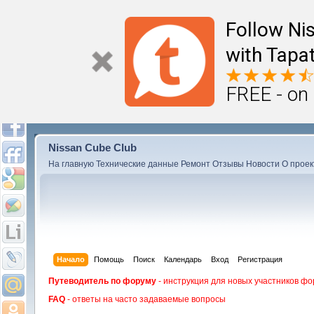
Follow Ni
with Tapat
FREE - on
Nissan Cube Club
На главную
Технические данные
Ремонт
Отзывы
Новости
О проек
Начало
Помощь
Поиск
Календарь
Вход
Регистрация
Путеводитель по форуму
- инструкция для новых участников фо
FAQ
- ответы на часто задаваемые вопросы