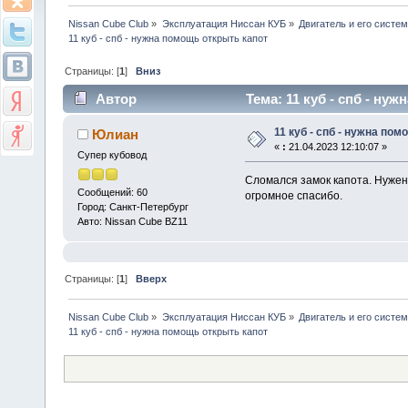
Nissan Cube Club
»
Эксплуатация Ниссан КУБ
»
Двигатель и его систе
11 куб - спб - нужна помощь открыть капот
Страницы: [
1
]
Вниз
Автор
Тема: 11 куб - спб - ну
11 куб - спб - нужна по
Юлиан
«
:
21.04.2023 12:10:07 »
Супер кубовод
Сломался замок капота. Нужен
Сообщений: 60
огромное спасибо.
Город: Санкт-Петербург
Авто: Nissan Cube BZ11
Страницы: [
1
]
Вверх
Nissan Cube Club
»
Эксплуатация Ниссан КУБ
»
Двигатель и его систе
11 куб - спб - нужна помощь открыть капот