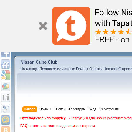
Follow Ni
with Tapat
FREE - on
Nissan Cube Club
На главную
Технические данные
Ремонт
Отзывы
Новости
О проек
Начало
Помощь
Поиск
Календарь
Вход
Регистрация
Путеводитель по форуму
- инструкция для новых участников фо
FAQ
- ответы на часто задаваемые вопросы