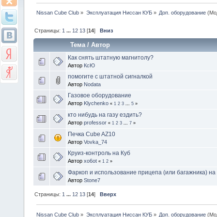
Nissan Cube Club
»
Эксплуатация Ниссан КУБ
»
Доп. оборудование
(Мо
Страницы:
1
...
12
13
[
14
]
Вниз
Тема
/
Автор
Как снять штатную магнитолу?
Автор
КсЮ
помогите с штатной сигналкой
Автор
Nodata
Газовое оборудование
Автор
Klychenko
«
1
2
3
...
5
»
кто нибудь на газу ездить?
Автор
professor
«
1
2
3
...
7
»
Печка Cube AZ10
Автор
Vovka_74
Круиз-контроль на Куб
Автор
xo6ot
«
1
2
»
Фаркоп и использование прицепа (или багажника) на
Автор
Stone7
Страницы:
1
...
12
13
[
14
]
Вверх
Nissan Cube Club
»
Эксплуатация Ниссан КУБ
»
Доп. оборудование
(Мо