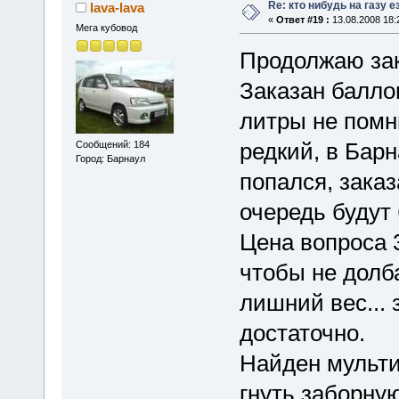
Re: кто нибудь на газу 
lava-lava
«
Ответ #19 :
13.08.2008 18:
Мега кубовод
Продолжаю зак
Заказан баллон
литры не помн
редкий, в Бар
Сообщений: 184
Город: Барнаул
попался, заказ
очередь будут 
Цена вопроса 
чтобы не долба
лишний вес... 
достаточно.
Найден мульти
гнуть заборную