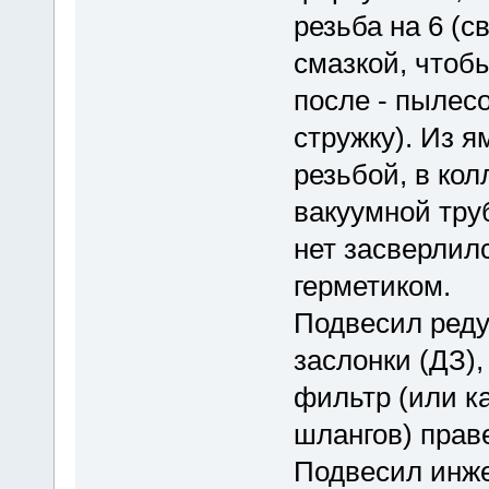
резьба на 6 (с
смазкой, чтобы
после - пыле
стружку). Из я
резьбой, в кол
вакуумной тру
нет засверлил
герметиком.
Подвесил реду
заслонки (ДЗ)
фильтр (или ка
шлангов) прав
Подвесил инже