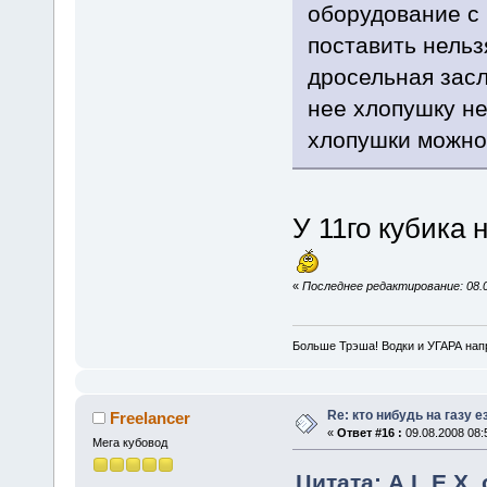
оборудование с
поставить нельзя
дросельная засл
нее хлопушку не
хлопушки можно
У 11го кубика 
«
Последнее редактирование: 08.08
Больше Трэша! Водки и УГАРА на
Re: кто нибудь на газу 
Freelancer
«
Ответ #16 :
09.08.2008 08:
Мега кубовод
Цитата: A.L.E.X. 