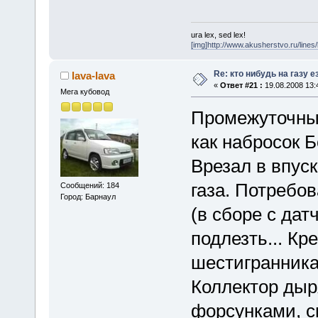
ura lex, sed lex!
[img]http://www.akusherstvo.ru/lines/l
Re: кто нибудь на газу 
lava-lava
«
Ответ #21 :
19.08.2008 13:
Мега кубовод
Промежуточный
как набросок Б
Врезал в впус
газа. Потребо
Сообщений: 184
Город: Барнаул
(в сборе с дат
подлезть... Кр
шестигранника
Коллектор дыр
форсунками, с