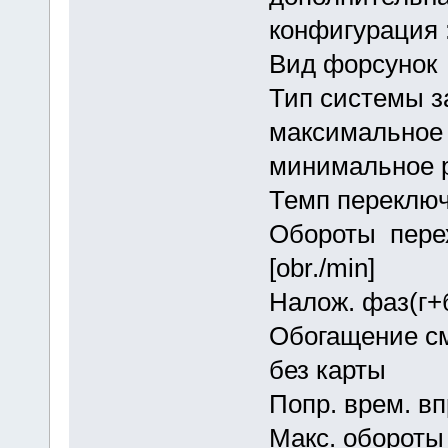
конфигурац
Вид форсуно
Тип системы 
максимальное 
минимальное р
Темп переключ
Обороты пере
[obr./min]
Налож. фаз(г+б
Обогащение с
без карты
Попр. врем. 
Макс. оборот