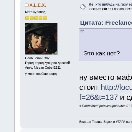
Re: кто нибудь на газу 
A.L.E.X.
«
Ответ #18 :
11.08.2008 23:
Мега кубовод
Цитата: Freelanc
Это как нет?
Сообщений: 382
Город: город Кунцево далекий
Авто: Nissan Cube BZ11
у меня вообще форд
ну вместо маф
стоит
http://lo
f=26&t=137
и с
«
Последнее редактирование: 01.06
Больше Трэша! Водки и УГАРА на