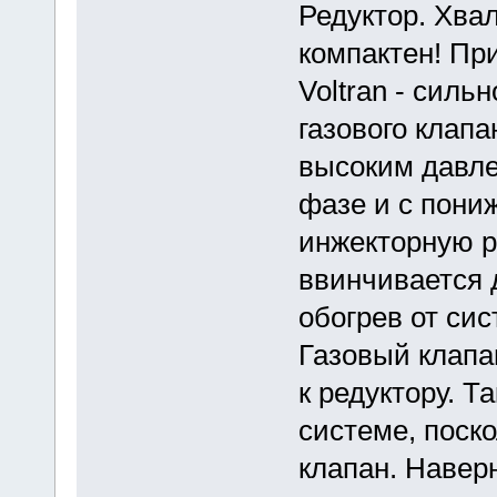
Редуктор. Хва
компактен! Пр
Voltran - силь
газового клап
высоким давле
фазе и с пони
инжекторную ре
ввинчивается 
обогрев от си
Газовый клапа
к редуктору. Т
системе, поско
клапан. Навер