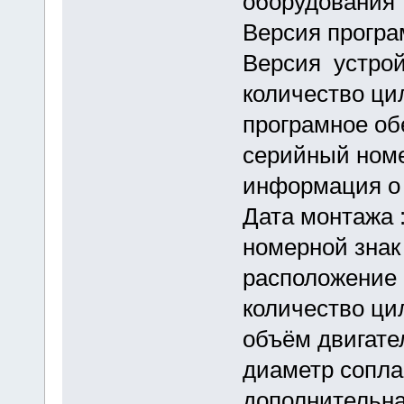
оборудования
Версия прог
Версия устр
количество ц
програмное об
серийный н
информация о
Дата монта
номерной з
расположени
количество 
объём двигат
диаметр сопл
дополнител