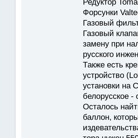
Редуктор Tomas
Форсунки Valt
Газовый фильт
Газовый клапа
замену при на
русского инже
Также есть кре
устройство (Lo
установки на С
белорусское -
Осталось найт
баллон, которы
издевательств
тора нужен 550