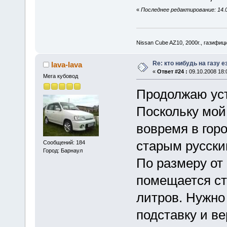
«
Последнее редактирование: 14.09
Nissan Cube AZ10, 2000г., газифи
Re: кто нибудь на газу 
lava-lava
«
Ответ #24 :
09.10.2008 18:
Мега кубовод
Продолжаю ус
Поскольку мой
вовремя в гор
старым русски
Сообщений: 184
Город: Барнаул
По размеру от 
помещается ст
литров. Нужно
подставку и в