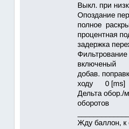
Выкл. при низк
Опоздание пер
полное раскр
процентная п
задержка перех
Фильтровани
включеный
добав. поправ
ходу 0 [ms]
Дельта обор
оборотов
____________
Жду баллон, к