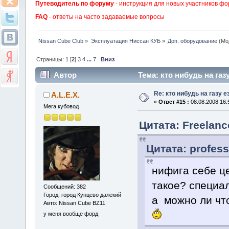
Путеводитель по форуму
- инструкция для новых участников фо
FAQ
- ответы на часто задаваемые вопросы
Nissan Cube Club
»
Эксплуатация Ниссан КУБ
»
Доп. оборудование
(Мо
Страницы:
1
[
2
]
3
4
...
7
Вниз
Автор
Тема: кто нибудь на газ
Re: кто нибудь на газу 
A.L.E.X.
«
Ответ #15 :
08.08.2008 16:
Мега кубовод
Цитата: Freelanc
Цитата: profess
нифига себе 
такое? специа
Сообщений: 382
Город: город Кунцево далекий
а можно ли что
Авто: Nissan Cube BZ11
у меня вообще форд