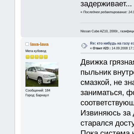
задерживает...
«
Последнее редактирование: 14.09
Nissan Cube AZ10, 2000г., газифи
Re: кто нибудь на газу 
lava-lava
«
Ответ #23 :
14.09.2008 17:
Мега кубовод
Движка грязная
пыльник внутр
смазкой, не з
заниматься, фо
Сообщений: 184
Город: Барнаул
соответствующ
Извиняюсь за 
старался дост
Пока система н