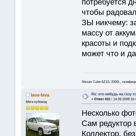
потребуется дн
чтобы радовал
ЗЫ никчему: з
массу от акку
красоты и под
может что и дас
Nissan Cube AZ10, 2000г., газифи
Re: кто нибудь на газу 
lava-lava
«
Ответ #22 :
14.09.2008 16:
Мега кубовод
Несколько фот
Сам редуктор в
Коллектор, бе