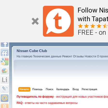
Follow Ni
with Tapat
FREE - on
Nissan Cube Club
На главную
Технические данные
Ремонт
Отзывы
Новости
О проек
Начало
Помощь
Поиск
Календарь
Вход
Регистрация
Путеводитель по форуму
- инструкция для новых участников фо
FAQ
- ответы на часто задаваемые вопросы