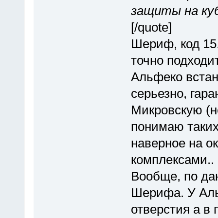
защиты на куб
[/quote]
Шериф, код 15.
точно подходит
Альфеко встане
серьезно, гара
Микровскую (н
понимаю таки
наверное на о
комплексами..
Вообще, по да
Шерифа. У Аль
отверстия а в 