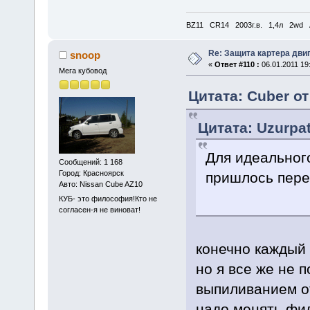
BZ11 CR14 2003г.в. 1,4л 2wd 
Re: Защита картера дви
snoop
«
Ответ #110 :
06.01.2011 19
Мега кубовод
Цитата: Cuber от
Цитата: Uzurpat
Для идеальног
Сообщений: 1 168
Город: Красноярск
пришлось пере
Авто: Nissan Cube AZ10
КУБ- это философия!Кто не
согласен-я не виноват!
конечно каждый 
но я все же не 
выпиливанием о
надо менять фил