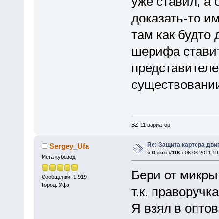
уже ставил, а
доказать-то им
там как будто
шерифа ставит
представителе
существовании
BZ-11 вариатор
Re: Защита картера дви
Sergey_Ufa
«
Ответ #116 :
06.06.2011 19
Мега кубовод
Бери от микры.
Сообщений: 1 919
Город: Уфа
т.к. праворучка
Я взял в оптов