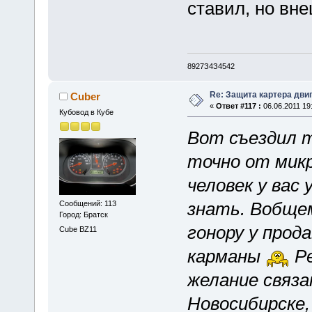
ставил, но вне
8927З4З4542
Re: Защита картера дви
Cuber
«
Ответ #117 :
06.06.2011 19
Кубовод в Кубе
Вот съездил т
точно от микр
человек у вас
знать. Вобщем
Сообщений: 113
Город: Братск
гонору у прод
Cube BZ11
карманы
Ре
желание связ
Новосибирске,