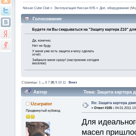
Nissan Cube Club
»
Эксплуатация Ниссан КУБ
»
Доп. оборудование
(Мо
Голосование
Будете ли Вы скидываться на "Защиту картера Z10" для
Да, конечно.
Нет не буду.
У меня уже есть защита и могу сделать
отчёт.
Забаньте меня сразу! (настроение сегодня
весёлое)
Страницы:
1
...
6
7
[
8
]
9
10
11
Вниз
Автор
Тема: Защита картера д
Re: Защита картера дви
Uzurpator
«
Ответ #105 :
04.01.2011 13
Продвинутый кубовод
Для идеальног
масел пришлос