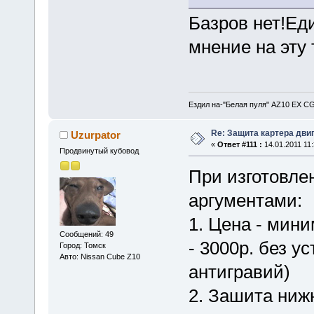
Базров нет!Ед
мнение на эту
Ездил на-"Белая пуля" AZ10 EX CG
Re: Защита картера дви
Uzurpator
«
Ответ #111 :
14.01.2011 11:
Продвинутый кубовод
При изготовле
аргументами:
1. Цена - мин
Сообщений: 49
- 3000р. без у
Город: Томск
Авто: Nissan Cube Z10
антигравий)
2. Зашита ниж