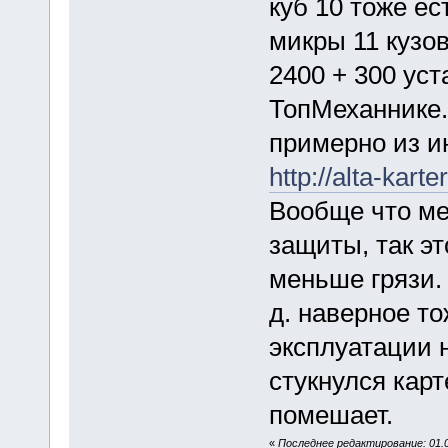
куб 10 тоже ес
микры 11 кузов
2400 + 300 уст
ТопМеханнике.
примерно из и
http://alta-kart
Вообще что ме
защиты, так эт
меньше грязи. 
д. наверное то
эксплуатации 
стукнулся кар
помешает.
«
Последнее редактирование: 01.0