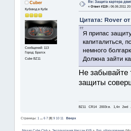
Re: Защита картера дви
Cuber
«
Ответ #119 :
06.06.2011 20
Кубовод в Кубе
Цитата: Rover от
Я припас защиту
капиталиться, п
Сообщений: 113
немного болгарк
Город: Братск
Должна зайти к
Cube BZ11
Не забывайте т
защиты совер
BZ11 CR14 2003г.в. 1,4л 2wd 
Страницы:
1
...
6
7
[
8
]
9
10
11
Вверх
Nissan Cube Club
»
Эксплуатация Ниссан КУБ
»
Доп. оборудование
(Мо