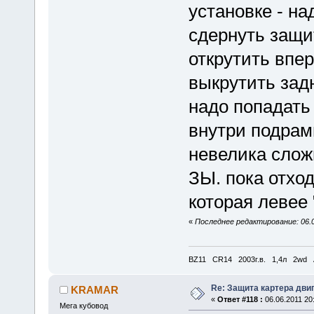
установке - на
сдернуть защи
открутить впе
выкрутить зад
надо попадать
внутри подрам
невелика сложн
ЗЫ. пока отход
которая левее
«
Последнее редактирование: 06.0
BZ11 CR14 2003г.в. 1,4л 2wd 
Re: Защита картера дви
KRAMAR
«
Ответ #118 :
06.06.2011 20
Мега кубовод