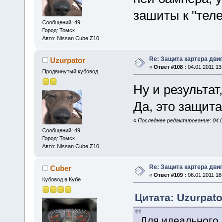
зашиты к "тел
Сообщений: 49
Город: Томск
Авто: Nissan Cube Z10
Re: Защита картера дви
Uzurpator
«
Ответ #108 :
04.01.2011 13
Продвинутый кубовод
Ну и результа
Да, это защита
«
Последнее редактирование: 04.0
Сообщений: 49
Город: Томск
Авто: Nissan Cube Z10
Re: Защита картера дви
Cuber
«
Ответ #109 :
06.01.2011 18
Кубовод в Кубе
Цитата: Uzurpato
Для идеального 