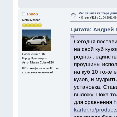
Re: Защита картера дви
snoop
«
Ответ #113 :
01.04.2011 09
Мега кубовод
Цитата: Андрей 
Сегодня постав
на свой куб кузо
Сообщений: 1 168
родная, единст
Город: Красноярск
Авто: Nissan Cube AZ10
проушины исполь
КУБ- это философия!Кто не
на куб 10 тоже 
согласен-я не виноват!
кузов, и мудрить
установка. Став
выложу. Пока то
для сравнения
h
karter.ru/product