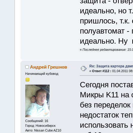
защита - отвер
идеально, но т
пришлось, т.к.
полуавтомат -
идеально. Ну 
«
Последнее редактирование: 15.0
Re: Защита картера дви
Андрей Грешнов
«
Ответ #112 :
01.04.2011 08
Начинающий кубовод
Сегодня поста
Микры K11 на с
без переделок
недостаток те
Сообщений: 16
использовать н
Город: Новосибирск
Авто: Nissan Cube AZ10