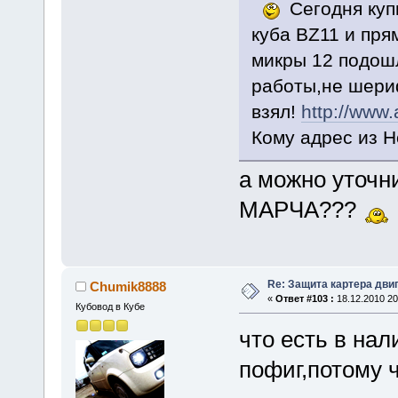
Сегодня куп
куба BZ11 и пря
микры 12 подош
работы,не шериф
взял!
http://www.
Кому адрес из Н
а можно уточн
МАРЧА???
Re: Защита картера дви
Chumik8888
«
Ответ #103 :
18.12.2010 20
Кубовод в Кубе
что есть в нал
пофиг,потому 