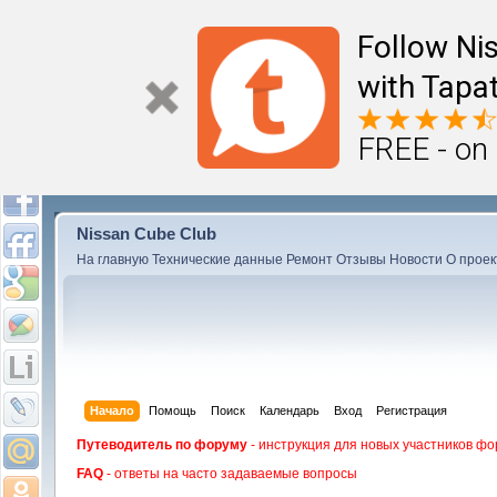
Follow Ni
with Tapat
FREE - on
Nissan Cube Club
На главную
Технические данные
Ремонт
Отзывы
Новости
О проек
Начало
Помощь
Поиск
Календарь
Вход
Регистрация
Путеводитель по форуму
- инструкция для новых участников фо
FAQ
- ответы на часто задаваемые вопросы