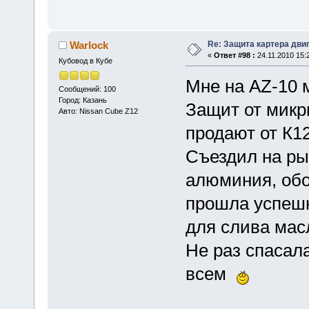
Re: Защита картера дви
Warlock
«
Ответ #98 :
24.11.2010 15:
Кубовод в Кубе
Мне на AZ-10 м
Сообщений: 100
Город: Казань
Защит от микр
Авто: Nissan Cube Z12
продают от К12
Съездил на ры
алюминия, обо
прошла успешн
для слива мас
Не раз спасал
всем