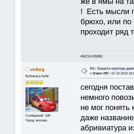
же в ямы на т
! Есть мысли 
брюхо, или по 
проходит ряд 
ANZ10-035882
Re: Защита картера дви
ve4arg
«
Ответ #97 :
07.10.2010 18:
Кубовод в Кубе
сегодня поста
немного повоз
не мог понять 
даже название
Сообщений: 108
Город: москва
абривиатура и