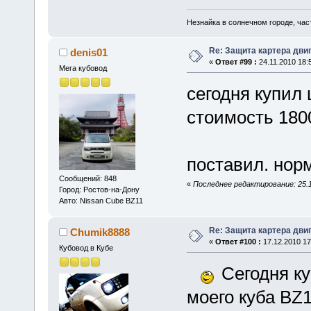
Незнайка в солнечном городе, ча
Re: Защита картера дви
denis01
«
Ответ #99 :
24.11.2010 18:
Мега кубовод
сегодня купил
стоимость 180
поставил. нор
Сообщений: 848
«
Последнее редактирование: 25.1
Город: Ростов-на-Дону
Авто: Nissan Cube BZ11
Re: Защита картера дви
Chumik8888
«
Ответ #100 :
17.12.2010 17
Кубовод в Кубе
Сегодня к
моего куба BZ