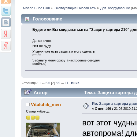
Nissan Cube Club
»
Эксплуатация Ниссан КУБ
»
Доп. оборудование
(Мо
Голосование
Будете ли Вы скидываться на "Защиту картера Z10" для
Да, конечно.
Нет не буду.
У меня уже есть защита и могу сделать
отчёт.
Забаньте меня сразу! (настроение сегодня
весёлое)
Страницы:
1
...
5
6
[
7
]
8
9
...
11
Вниз
Автор
Тема: Защита картера д
Re: Защита картера дви
Vitalchik_men
«
Ответ #90 :
21.08.2010 21:
Супер кубовод
вот этот чудны
автопрома! дл