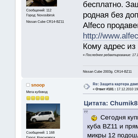
бесплатно. За
Сообщений: 112
родная без до
Город: Novosibirsk
Nissan Cube CR14-BZ11
Alfeco продаве
http://www.alfec
Кому адрес из
«
Последнее редактирование: 17.1
Nissan Cube 2003g. CR14-BZ11
Re: Защита картера дви
snoop
«
Ответ #101 :
17.12.2010 19
Мега кубовод
Цитата: Chumik88
Сегодня куп
куба BZ11 и пря
Сообщений: 1 168
микры 12 подош
Город: Красноярск