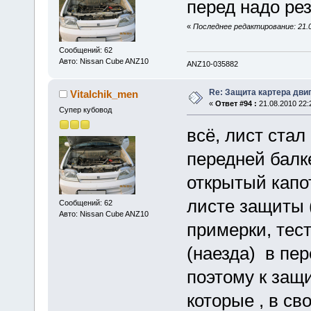
перед надо рез
«
Последнее редактирование: 21.08
Сообщений: 62
Авто: Nissan Cube ANZ10
ANZ10-035882
Re: Защита картера дви
Vitalchik_men
«
Ответ #94 :
21.08.2010 22:
Супер кубовод
всё, лист ста
передней балке
открытый капо
листе защиты 
Сообщений: 62
Авто: Nissan Cube ANZ10
примерки, тест
(наезда) в пер
поэтому к защ
которые , в св