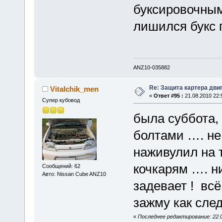
буксировочным
лишился букс 
ANZ10-035882
Re: Защита картера дви
Vitalchik_men
«
Ответ #95 :
21.08.2010 22:
Супер кубовод
была суббота, 
болтами …. не
наживулил на 
кочкарям …. ни
Сообщений: 62
Авто: Nissan Cube ANZ10
задевает ! вс
зажму как след
«
Последнее редактирование: 22.08