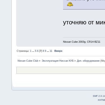
уточняю от мик
Nissan Cube 2003g. CR14-BZ11
Страницы:
1
...
5
6
[
7
]
8
9
...
11
Вверх
Nissan Cube Club
»
Эксплуатация Ниссан КУБ
»
Доп. оборудование
(Мо
SMF 2.0.1
XHTM