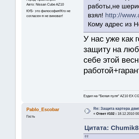
Авто: Nissan Cube AZ10
работы,не шериф
КУБ- это философия!Кто не
взял!
http://www.
согласен-я не виноват!
Кому адрес из Н
У нас уже как 
защиту на люб
себе этой весн
работой+гара
Ездил на-"Белая пуля" AZ10 EX CG
Re: Защита картера дви
Pablo_Escobar
«
Ответ #102 :
18.12.2010 00
Гость
Цитата: Chumik88