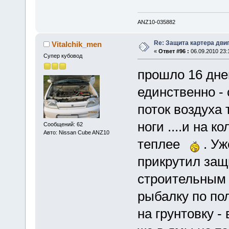
ANZ10-035882
Re: Защита картера дви
Vitalchik_men
«
Ответ #96 :
06.09.2010 23:
Супер кубовод
прошло 16 дне
единственно -
поток воздуха 
ноги ....и на к
Сообщений: 62
Авто: Nissan Cube ANZ10
теплее
. Уж
прикрутил защи
строительным 
рыбалку по по
на грунтовку -