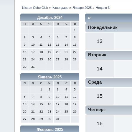
Nissan Cube Club
»
Календарь
»
Января 2025
»
Неделя 3
«
Декабрь 2024
П
В
С
Ч
П
С
В
Понедельник
1
2
3
4
5
6
7
8
13
9
10
11
12
13
14
15
16
17
18
19
20
21
22
Вторник
23
24
25
26
27
28
29
30
31
14
Январь 2025
Среда
П
В
С
Ч
П
С
В
1
2
3
4
5
15
6
7
8
9
10
11
12
13
14
15
16
17
18
19
Четверг
20
21
22
23
24
25
26
27
28
29
30
31
16
Февраль 2025