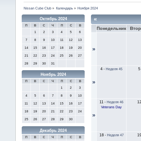
Nissan Cube Club
»
Календарь
»
Ноября 2024
«
Октябрь 2024
П
В
С
Ч
П
С
В
Понедельник
Втор
1
2
3
4
5
6
7
8
9
10
11
12
13
14
15
16
17
18
19
20
»
21
22
23
24
25
26
27
28
29
30
31
4
5
-
Неделя 45
Ноябрь 2024
»
П
В
С
Ч
П
С
В
1
2
3
4
5
6
7
8
9
10
11
1
-
Неделя 46
11
12
13
14
15
16
17
Veterans Day
18
19
20
21
22
23
24
»
25
26
27
28
29
30
Декабрь 2024
18
1
-
Неделя 47
П
В
С
Ч
П
С
В