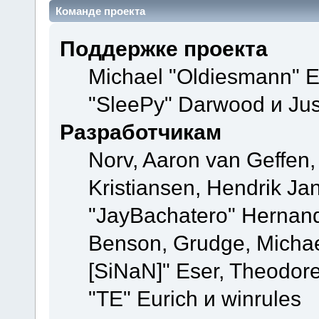
Команде проекта
Поддержке проекта
Michael "Oldiesmann" 
"SleePy" Darwood и Jus
Разработчикам
Norv, Aaron van Geffen,
Kristiansen, Hendrik Ja
"JayBachatero" Hernand
Benson, Grudge, Michael
[SiNaN]" Eser, Theodore
"TE" Eurich и winrules