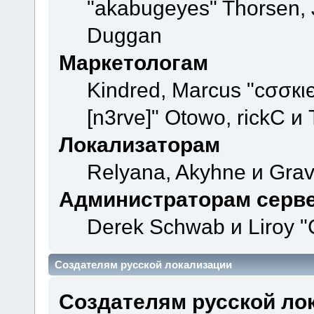
"akabugeyes" Thorsen, J
Duggan
Маркетологам
Kindred, Marcus "cσσкι
[n3rve]" Otowo, rickC и
Локализаторам
Relyana, Akyhne и Gra
Администраторам серв
Derek Schwab и Liroy "
Создателям русской локализации
Создателям русской ло