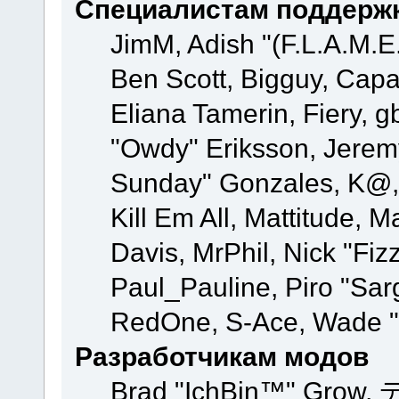
Специалистам поддерж
JimM, Adish "(F.L.A.M.E.
Ben Scott, Bigguy, Cap
Eliana Tamerin, Fiery, g
"Owdy" Eriksson, Jeremy 
Sunday" Gonzales, K@, 
Kill Em All, Mattitude, M
Davis, MrPhil, Nick "Fiz
Paul_Pauline, Piro "Sar
RedOne, S-Ace, Wade "
Разработчикам модов
Brad "IchBin™" Grow, 