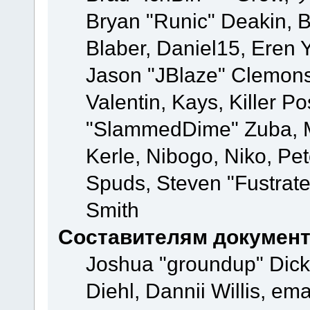
Bryan "Runic" Deakin, 
Blaber, Daniel15, Eren 
Jason "JBlaze" Clemons
Valentin, Kays, Killer P
"SlammedDime" Zuba, M
Kerle, Nibogo, Niko, Pet
Spuds, Steven "Fustrate
Smith
Составителям докумен
Joshua "groundup" Dicke
Diehl, Dannii Willis, e