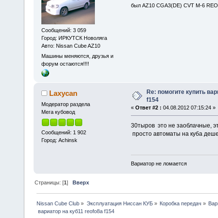
был AZ10 CGA3(DE) CVT M-6 REOF2
Сообщений: 3 059
Город: ИРКУТСК Новоляга
Авто: Nissan Cube AZ10
Машины меняются, друзья и
форум остаются!!!!
Re: помогите купить вар
Laxycan
f154
Модератор раздела
«
Ответ #2 :
04.08.2012 07:15:24 »
Мега кубовод
30тыров это не заоблачные, э
Сообщений: 1 902
просто автоматы на куба деше
Город: Achinsk
Вариатор не ломается
Страницы: [
1
]
Вверх
Nissan Cube Club
»
Эксплуатация Ниссан КУБ
»
Коробка передач
»
Вар
 вариатор на куб11 reofo8a f154