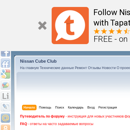
Follow Ni
with Tapat
FREE - on
Nissan Cube Club
На главную
Технические данные
Ремонт
Отзывы
Новости
О проек
Начало
Помощь
Поиск
Календарь
Вход
Регистрация
Путеводитель по форуму
- инструкция для новых участников фо
FAQ
- ответы на часто задаваемые вопросы