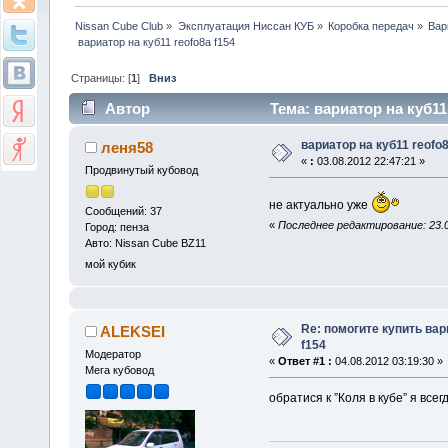
Nissan Cube Club
»
Эксплуатация Ниссан КУБ
»
Коробка передач
»
Вар
 вариатор на куб11 reofo8a f154
Страницы: [
1
]
Вниз
Автор
Тема: вариатор на куб11
вариатор на куб11 reofo8
леня58
«
:
03.08.2012 22:47:21 »
Продвинутый кубовод
не актуально уже
Сообщений: 37
«
Последнее редактирование: 23.0
Город: пенза
Авто: Nissan Cube BZ11
мой кубик
Re: помогите купить вар
ALEKSEI
f154
Модератор
«
Ответ #1 :
04.08.2012 03:19:30 »
Мега кубовод
обратися к ”Коля в кубе” я всег