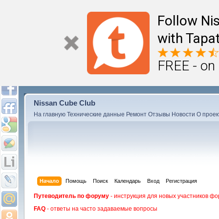
Follow Ni
with Tapat
FREE - on
Nissan Cube Club
На главную
Технические данные
Ремонт
Отзывы
Новости
О проек
Начало
Помощь
Поиск
Календарь
Вход
Регистрация
Путеводитель по форуму
- инструкция для новых участников фо
FAQ
- ответы на часто задаваемые вопросы