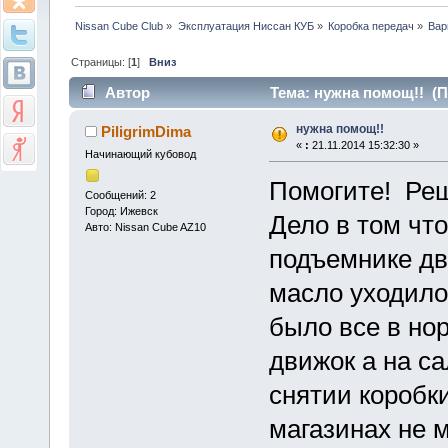
Nissan Cube Club
»
Эксплуатация Ниссан КУБ
»
Коробка передач
»
Вар
Страницы: [
1
]
Вниз
Автор
Тема: нужна помощ!! (П
нужна помощ!!
PiligrimDima
«
:
21.11.2014 15:32:30 »
Начинающий кубовод
Помогите! Реш
Сообщений: 2
Город: Ижевск
Дело в том чт
Авто: Nissan Cube AZ10
подъемнике дв
масло уходило
было все в но
движок а на са
снятии коробк
магазинах не м