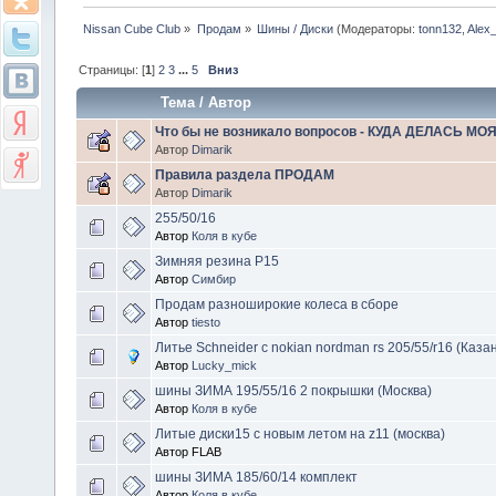
Nissan Cube Club
»
Продам
»
Шины / Диски
(Модераторы:
tonn132
,
Alex
Страницы: [
1
]
2
3
...
5
Вниз
Тема
/
Автор
Что бы не возникало вопросов - КУДА ДЕЛАСЬ МО
Автор
Dimarik
Правила раздела ПРОДАМ
Автор
Dimarik
255/50/16
Автор
Коля в кубе
Зимняя резина Р15
Автор
Симбир
Продам разноширокие колеса в сборе
Автор
tiesto
Литье Schneider c nokian nordman rs 205/55/r16 (Каза
Автор
Lucky_mick
шины ЗИМА 195/55/16 2 покрышки (Москва)
Автор
Коля в кубе
Литые диски15 с новым летом на z11 (москва)
Автор FLAB
шины ЗИМА 185/60/14 комплект
Автор
Коля в кубе