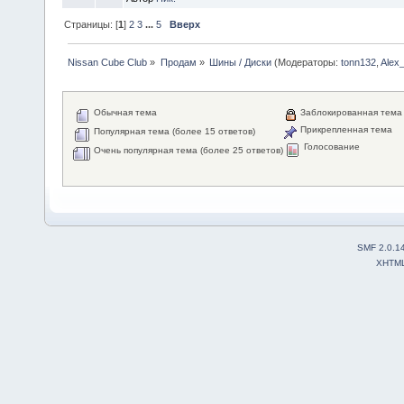
Страницы: [
1
]
2
3
...
5
Вверх
Nissan Cube Club
»
Продам
»
Шины / Диски
(Модераторы:
tonn132
,
Alex
Обычная тема
Заблокированная тема
Прикрепленная тема
Популярная тема (более 15 ответов)
Голосование
Очень популярная тема (более 25 ответов)
SMF 2.0.1
XHTM