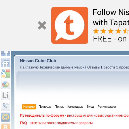
Follow Ni
with Tapat
FREE - on
Nissan Cube Club
На главную
Технические данные
Ремонт
Отзывы
Новости
О проек
Начало
Помощь
Поиск
Календарь
Вход
Регистрация
Путеводитель по форуму
- инструкция для новых участников фо
FAQ
- ответы на часто задаваемые вопросы