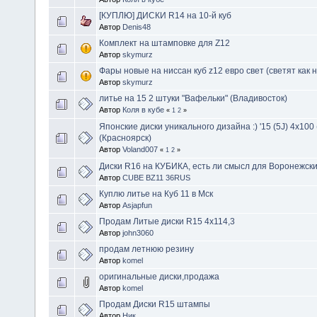
[КУПЛЮ] ДИСКИ R14 на 10-й куб
Автор
Denis48
Комплект на штамповке для Z12
Автор
skymurz
Фары новые на ниссан куб z12 евро свет (светят как 
Автор
skymurz
литье на 15 2 штуки "Вафельки" (Владивосток)
Автор
Коля в кубе
«
1
2
»
Японские диски уникального дизайна :) '15 (5J) 4x100 
(Красноярск)
Автор
Voland007
«
1
2
»
Диски R16 на КУБИКА, есть ли смысл для Воронежски
Автор
CUBE BZ11 36RUS
Куплю литье на Куб 11 в Мск
Автор
Asjapfun
Продам Литые диски R15 4x114,3
Автор
john3060
продам летнюю резину
Автор
komel
оригинальные диски,продажа
Автор
komel
Продам Диски R15 штампы
Автор
Ник.