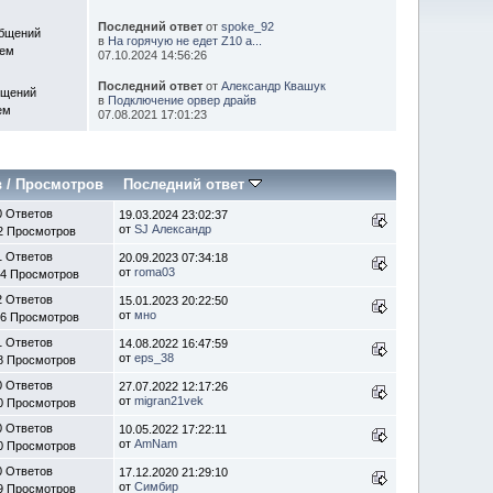
Последний ответ
от
spoke_92
общений
в
На горячую не едет Z10 а...
Тем
07.10.2024 14:56:26
Последний ответ
от
Александр Квашук
бщений
в
Подключение орвер драйв
ем
07.08.2021 17:01:23
в
/
Просмотров
Последний ответ
0 Ответов
19.03.2024 23:02:37
от
SJ Александр
2 Просмотров
1 Ответов
20.09.2023 07:34:18
от
roma03
64 Просмотров
2 Ответов
15.01.2023 20:22:50
от
мно
46 Просмотров
1 Ответов
14.08.2022 16:47:59
от
eps_38
8 Просмотров
0 Ответов
27.07.2022 12:17:26
от
migran21vek
0 Просмотров
0 Ответов
10.05.2022 17:22:11
от
AmNam
0 Просмотров
0 Ответов
17.12.2020 21:29:10
от
Симбир
9 Просмотров