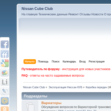
Nissan Cube Club
На главную
Технические данные
Ремонт
Отзывы
Новости
О пр
Начало
Помощь
Поиск
Календарь
Вход
Регистрация
Путеводитель по форуму
- инструкция для новых участников
FAQ
- ответы на часто задаваемые вопросы
Nissan Cube Club
»
Эксплуатация Ниссан КУБ
»
Коробка передач
(М
Подразделы
Вариаторы
Обсуждение вопросов по Вариаторной трансмис
Модераторы:
DAN
,
Laxycan
,
tonn132
,
Alex_22