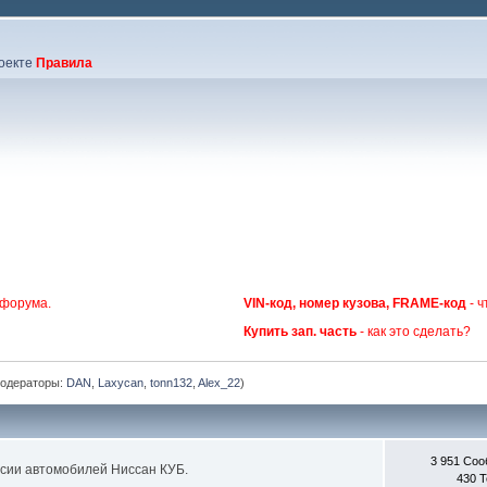
оекте
Правила
 форума.
VIN-код, номер кузова, FRAME-код
- ч
Купить зап. часть
- как это сделать?
одераторы:
DAN
,
Laxycan
,
tonn132
,
Alex_22
)
3 951 Со
сии автомобилей Ниссан КУБ.
430 