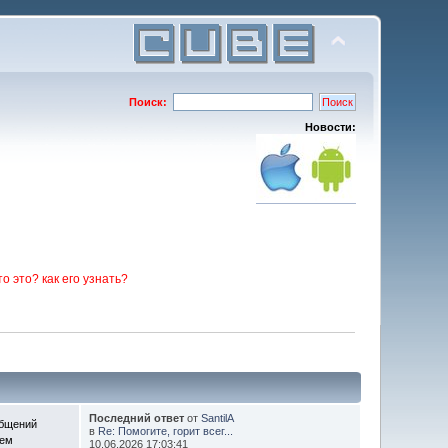
Поиск:
Новости:
то это? как его узнать?
Последний ответ
от
SantilA
общений
в
Re: Помогите, горит всег...
Тем
10.06.2026 17:03:41