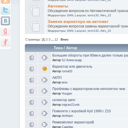
Автоматы
Обсуждение вопросов по Автоматической транс
Модераторы:
DAN
,
Laxycan
,
tonn132
,
Alex_22
Замена вариатора на автомат
Обсуждение вопросов замены вариаторной тран
Модераторы:
DAN
,
Laxycan
,
tonn132
,
Alex_22
Страницы: [
1
]
2
3
...
12
Вниз
Тема
/
Автор
Большие обороты при 80км и далее только рас
Автор
SJ Александр
Вариатор или двигатель
Автор
roma03
АКПП
Автор
мно
Проблемы с вариатором или непонятно чем.
Автор
Yougan
селектор акпп
Автор
migran21vek
Помогите с коробкой Куб 1999 г. Z10
Автор
AmNam
Ремкомплект вариатораВ
Автор
Симбир