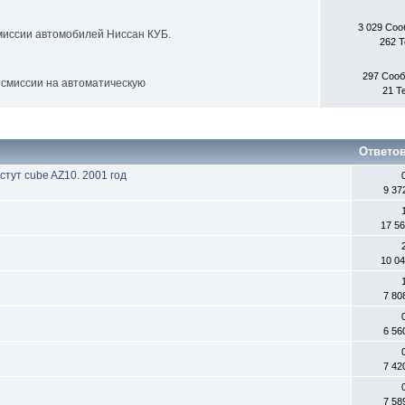
3 029 Со
миссии автомобилей Ниссан КУБ.
262 
297 Соо
смиссии на автоматическую
21 Т
Ответо
тут cube AZ10. 2001 год
9 37
17 5
10 0
7 80
6 56
7 42
7 58