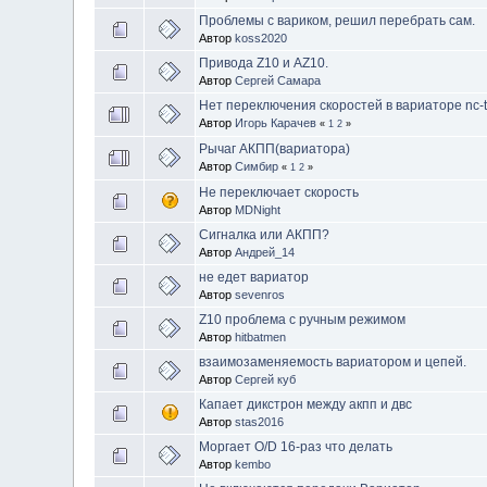
Проблемы с вариком, решил перебрать сам.
Автор
koss2020
Привода Z10 и AZ10.
Автор
Сергей Самара
Нет переключения скоростей в вариаторе nc-
Автор
Игорь Карачев
«
1
2
»
Рычаг АКПП(вариатора)
Автор
Симбир
«
1
2
»
Не переключает скорость
Автор
MDNight
Сигналка или АКПП?
Автор
Андрей_14
не едет вариатор
Автор
sevenros
Z10 проблема с ручным режимом
Автор
hitbatmen
взаимозаменяемость вариатором и цепей.
Автор
Сергей куб
Капает дикстрон между акпп и двс
Автор
stas2016
Моргает O/D 16-раз что делать
Автор
kembo