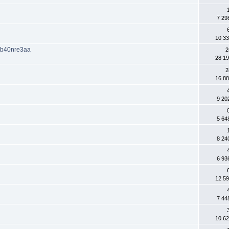
7 29
10 3
tb40nre3aa
2
28 1
2
16 8
9 20
5 64
8 24
6 93
12 5
7 44
10 6