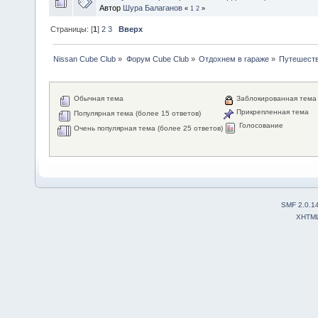
Автор
Шура Балаганов
«
1
2
»
Страницы: [
1
]
2
3
Вверх
Nissan Cube Club
»
Форум Cube Club
»
Отдохнем в гараже
»
Путешест
Обычная тема
Заблокированная тема
Прикрепленная тема
Популярная тема (более 15 ответов)
Голосование
Очень популярная тема (более 25 ответов)
SMF 2.0.1
XHTM