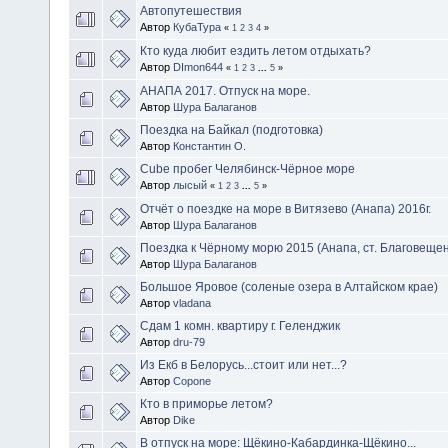
Автопутешествия
Автор
КубаТура
«
1
2
3
4
»
Кто куда любит ездить летом отдыхать?
Автор
DImon644
«
1
2
3
...
5
»
АНАПА 2017. Отпуск на море.
Автор
Шура Балаганов
Поездка на Байкал (подготовка)
Автор
Константин О.
Cube пробег Челябинск-Чёрное море
Автор
лысый
«
1
2
3
...
5
»
Отчёт о поездке на море в Витязево (Анапа) 2016г.
Автор
Шура Балаганов
Поездка к Чёрному морю 2015 (Анапа, ст. Благовеще
Автор
Шура Балаганов
Большое Яровое (соленые озера в Алтайском крае)
Автор
vladana
Сдам 1 комн. квартиру г. Геленджик
Автор
dru-79
Из Екб в Белорусь...стоит или нет...?
Автор
Copone
Кто в приморье летом?
Автор
Dike
В отпуск на море: Щёкино-Кабардинка-Щёкино...