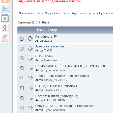
FAQ
- ответы на часто задаваемые вопросы
Nissan Cube Club
»
Форум Cube Club
»
Отдохнем в гараже
»
Путешест
Страницы: [
1
]
2
3
Вниз
Тема
/
Автор
Авиабилеты РФ
Автор
Lisana
Арендовать машину
Автор
Alla333
СПб-Берлин
Автор
Артём Kos
НА МАШИНЕ К ЧЁРНОМУ МОРЮ, ОТПУСК 2018
Автор
Шура Балаганов
Перегон - как способ провести отпуск
Автор
Andrey_19
«
1
2
3
»
ПОЕЗДКА В ПИТЕР УДАЛАСЬ
Автор
Dimarik
«
1
2
»
Поездка в Китай (Манчжурия)
Автор
АЛЕКС (38 RUS)
Отпуск 2012. Снова к морю в Веселовку!
Автор
Шура Балаганов