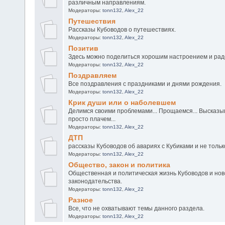
различным направлениям.
Модераторы:
tonn132
,
Alex_22
Путешествия
Рассказы Кубоводов о путешествиях.
Модераторы:
tonn132
,
Alex_22
Позитив
Здесь можно поделиться хорошим настроением и ра
Модераторы:
tonn132
,
Alex_22
Поздравляем
Все поздравления с праздниками и днями рождения.
Модераторы:
tonn132
,
Alex_22
Крик души или о наболевшем
Делимся своими проблемами... Прощаемся... Высказыв
просто плачем...
Модераторы:
tonn132
,
Alex_22
ДТП
рассказы Кубоводов об авариях с Кубиками и не тольк
Модераторы:
tonn132
,
Alex_22
Общество, закон и политика
Общественная и политическая жизнь Кубоводов и нов
законодательства.
Модераторы:
tonn132
,
Alex_22
Разное
Все, что не охватывают темы данного раздела.
Модераторы:
tonn132
,
Alex_22