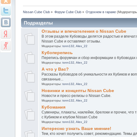
Nissan Cube Club
»
Форум Cube Club
»
Отдохнем в гараже
(Модератор
Подразделы
Отзывы и впечателения о Nissan Cube
В этом разделе Кубоводы делятся радостью и впечат
Nissan Cube и оставляют отзывы.
Модераторы:
tonn132
,
Alex_22
Кубоперепись
Перепись форумчан и сбор информации о Кубоводах 
Модераторы:
tonn132
,
Alex_22
А что у Вас?
Рассказы Кубоводов об уникальности их Кубиков и воп
связанные...
Модераторы:
tonn132
,
Alex_22
Новинки и концепты Nissan Cube
Новости и пресс-релизы о Nissan Cube.
Модераторы:
tonn132
,
Alex_22
Кубомания
Сувениры, плакаты, наклейки, брелоки и прочее, что 
с Кубиком и клубом Nissan Cube
Модераторы:
tonn132
,
Alex_22
Интересно узнать Ваше мнение!
Тем, кто хочет получить совет, рекомендацию. Темы д