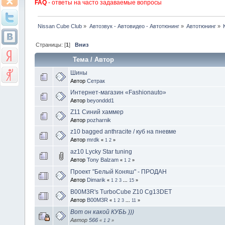
FAQ
- ответы на часто задаваемые вопросы
Nissan Cube Club
»
Автозвук - Автовидео - Автотюнинг
»
Автотюнинг
»
Страницы: [
1
]
Вниз
Тема
/
Автор
Шины
Автор
Сетрак
Интернет-магазин «Fashionauto»
Автор
beyonddd1
Z11 Синий хаммер
Автор
pozharnik
z10 bagged anthracite / куб на пневме
Автор
mrdk
«
1
2
»
az10 Lycky Star tuning
Автор
Tony Balzam
«
1
2
»
Проект "Белый Коняш" - ПРОДАН
Автор
Dimarik
«
1
2
3
...
15
»
B00M3R's TurboCube Z10 Cg13DET
Автор
B00M3R
«
1
2
3
...
11
»
Вот он какой КУБЬ )))
Автор
566
«
1
2
»