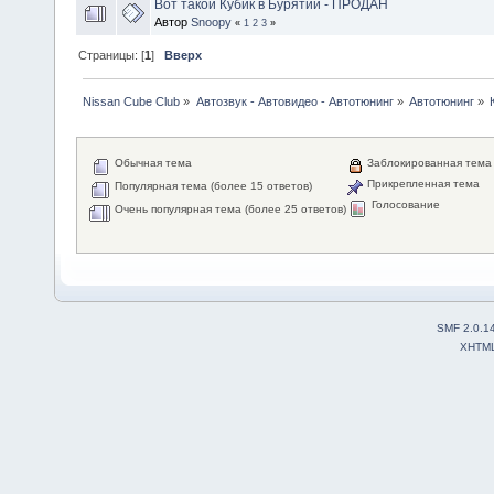
Вот такой Кубик в Бурятии - ПРОДАН
Автор
Snoopy
«
1
2
3
»
Страницы: [
1
]
Вверх
Nissan Cube Club
»
Автозвук - Автовидео - Автотюнинг
»
Автотюнинг
»
Обычная тема
Заблокированная тема
Прикрепленная тема
Популярная тема (более 15 ответов)
Голосование
Очень популярная тема (более 25 ответов)
SMF 2.0.1
XHTM