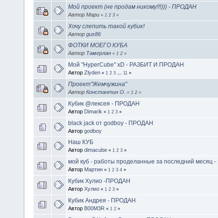
Мой проект (не продам никому!!!))) - ПРОДАН
Автор Мари
«
1
2
3
»
Хочу слепить такой кубик!
Автор
gus86
ФОТКИ МОЕГО КУБА
Автор
Тамерлан
«
1
2
»
Мой "HyperCube" xD - РАЗБИТ И ПРОДАН
Автор
Zlyden
«
1
2
3
...
11
»
Проект"Жемчужина"
Автор
Константин О.
«
1
2
»
Кубик @лексея - ПРОДАН
Автор
Dimarik
«
1
2
3
»
black jack от godboy - ПРОДАН
Автор
godboy
Наш КУБ
Автор
dimacube
«
1
2
3
»
мой куб - работы проделанные за последний месяц 
Автор
Мартин
«
1
2
3
4
»
Кубик Хулио -ПРОДАН
Автор
Хулио
«
1
2
3
»
Кубик Андрея - ПРОДАН
Автор
B00M3R
«
1
2
»