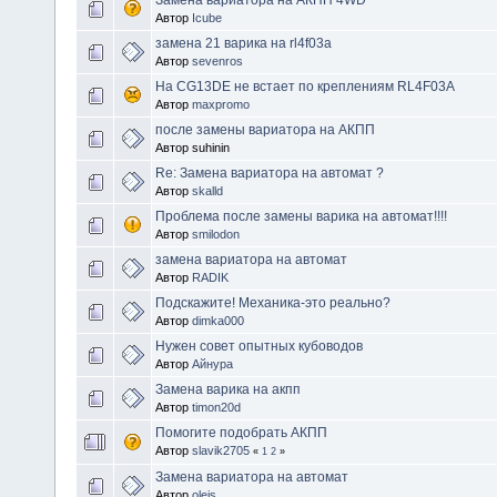
Автор
Icube
замена 21 варика на rl4f03a
Автор
sevenros
На CG13DE не встает по креплениям RL4F03A
Автор
maxpromo
после замены вариатора на АКПП
Автор suhinin
Re: Замена вариатора на автомат ?
Автор
skalld
Проблема после замены варика на автомат!!!!
Автор
smilodon
замена вариатора на автомат
Автор
RADIK
Подскажите! Механика-это реально?
Автор
dimka000
Нужен совет опытных кубоводов
Автор
Айнура
Замена варика на акпп
Автор
timon20d
Помогите подобрать АКПП
Автор
slavik2705
«
1
2
»
Замена вариатора на автомат
Автор
olejs