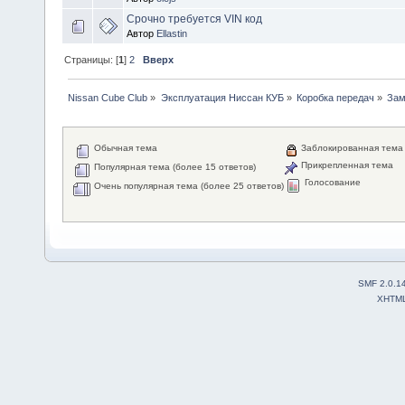
Срочно требуется VIN код
Автор
Ellastin
Страницы: [
1
]
2
Вверх
Nissan Cube Club
»
Эксплуатация Ниссан КУБ
»
Коробка передач
»
Зам
Обычная тема
Заблокированная тема
Прикрепленная тема
Популярная тема (более 15 ответов)
Голосование
Очень популярная тема (более 25 ответов)
SMF 2.0.1
XHTM