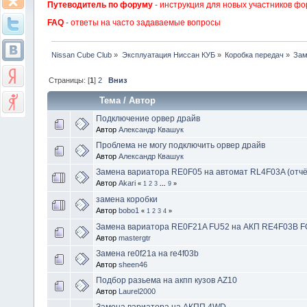
Путеводитель по форуму
- инструкция для новых участников фо
FAQ
- ответы на часто задаваемые вопросы
Nissan Cube Club
»
Эксплуатация Ниссан КУБ
»
Коробка передач
»
Зам
Страницы: [
1
]
2
Вниз
Тема
/
Автор
Подключение орвер драйв
Автор
Александр Квашук
Проблема не могу подключить орвер драйв
Автор
Александр Квашук
Замена вариатора RE0F05 на автомат RL4F03A (отчё
Автор
Akari
«
1
2
3
...
9
»
замена коробки
Автор
bobo1
«
1
2
3
4
»
Замена вариатора RE0F21A FU52 на АКП RE4F03B F
Автор
mastergtr
Замена re0f21a на re4f03b
Автор
sheen46
Подбор разьема на акпп кузов AZ10
Автор
Laurel2000
Замена вариатора на АКПП 4WD