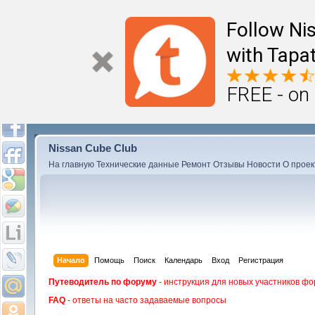
Follow Ni
with Tapat
FREE - on
Nissan Cube Club
На главную
Технические данные
Ремонт
Отзывы
Новости
О проек
Начало
Помощь
Поиск
Календарь
Вход
Регистрация
Путеводитель по форуму
- инструкция для новых участников фо
FAQ
- ответы на часто задаваемые вопросы