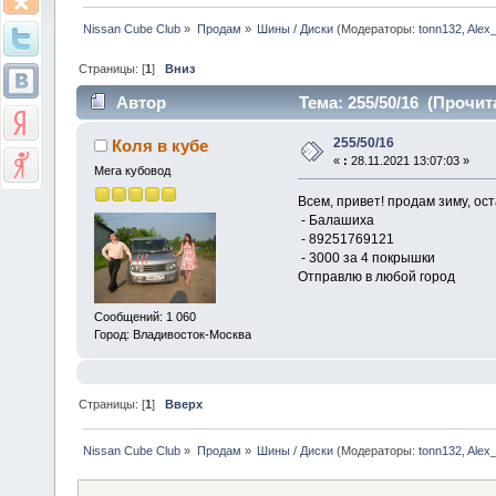
Nissan Cube Club
»
Продам
»
Шины / Диски
(Модераторы:
tonn132
,
Alex
Страницы: [
1
]
Вниз
Автор
Тема: 255/50/16 (Прочит
255/50/16
Коля в кубе
«
:
28.11.2021 13:07:03 »
Мега кубовод
Всем, привет! продам зиму, ос
- Балашиха
- 89251769121
- 3000 за 4 покрышки
Отправлю в любой город
Сообщений: 1 060
Город: Владивосток-Москва
Страницы: [
1
]
Вверх
Nissan Cube Club
»
Продам
»
Шины / Диски
(Модераторы:
tonn132
,
Alex