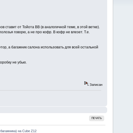
ов ставит от Тойота BB (в аналогичной теме, в этой ветке).
олозья говорю, а не про кофр. В кофр не влезет. Т.е.
тор, а багажник салона использовать для всей остальной
коробку не убью.
Записан
ПЕЧАТЬ
 багажника) на Cube Z12