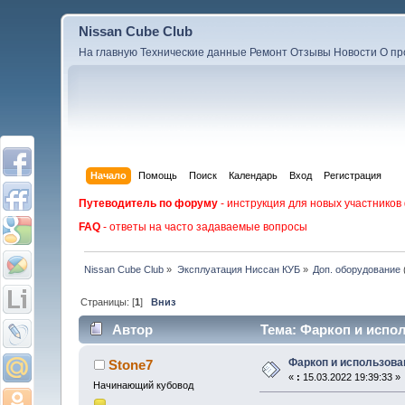
Nissan Cube Club
На главную
Технические данные
Ремонт
Отзывы
Новости
О пр
Начало
Помощь
Поиск
Календарь
Вход
Регистрация
Путеводитель по форуму
- инструкция для новых участников
FAQ
- ответы на часто задаваемые вопросы
Nissan Cube Club
»
Эксплуатация Ниссан КУБ
»
Доп. оборудование
Страницы: [
1
]
Вниз
Автор
Тема: Фаркоп и испол
Фаркоп и использован
Stone7
«
:
15.03.2022 19:39:33 »
Начинающий кубовод