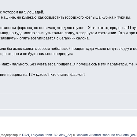
 с мотором на 5 лошадей.
 машине, но кумекаю, как совместить городского крепыша Кубика и туризм.
тановки фаркопа, но понимаю, что дело глухое... Хотя кто-то, вроде, на 11 куз
шу, но туда можно закинуть только лодку, в свернутом состоянии. Это я про п
закинуть и опять всё упирается с багажник салона.
ло бы использовать совсем небольшой прицеп, куда можно кинуть лодку и мо
 просторно и не будет сильного перегруза.
о максимального. Без учета веса прицепа, я помещаюсь в эти параметры, т.е. 
ания прицепа на 12м кузове? Кто ставил фаркоп?
(Модераторы:
DAN
,
Laxycan
,
tonn132
,
Alex_22
) »
Фаркоп и использование прицепа (или