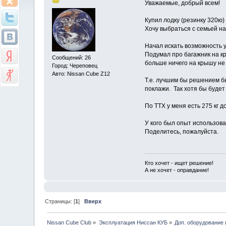
Уважаемые, добрый всем!
Купил лодку (резинку 320ю)
Хочу выбраться с семьей на
Начал искать возможность ус
Подумал про багажник на кры
Сообщений: 26
больше ничего на крышу не 
Город: Череповец
Авто: Nissan Cube Z12
Т.е. лучшим бы решением бы
поклажи. Так хотя бы будет
По ТТХ у меня есть 275 кг д
У кого был опыт использов
Поделитесь, пожалуйста.
Кто хочет - ищет решение!
А не хочет - оправдание!
Страницы: [
1
]
Вверх
Nissan Cube Club
»
Эксплуатация Ниссан КУБ
»
Доп. оборудование