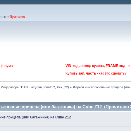
оекте
Правила
 форума.
VIN-код, номер кузова, FRAME-код
- ч
Купить зап. часть
- как это сделать?
(Модераторы:
DAN
,
Laxycan
,
tonn132
,
Alex_22
) »
Фаркоп и использование прицепа (или
ьзование прицепа (или багажника) на Cube Z12 (Прочитано 2
ие прицепа (или багажника) на Cube Z12