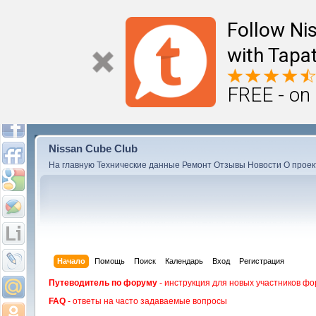
Follow Ni
with Tapat
FREE - on
Nissan Cube Club
На главную
Технические данные
Ремонт
Отзывы
Новости
О проек
Начало
Помощь
Поиск
Календарь
Вход
Регистрация
Путеводитель по форуму
- инструкция для новых участников фо
FAQ
- ответы на часто задаваемые вопросы