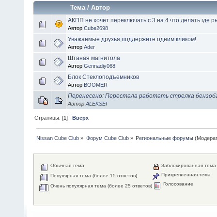
Тема
/
Автор
АКПП не хочет переключать с 3 на 4 что делать где р
Автор
Cube2698
Уважаемые друзья,поддержите одним кликом!
Автор
Ader
Штаная магнитола
Автор
Gennadiy068
Блок Стеклоподъемников
Автор
BOOMER
Перенесено: Перестала работать стрелка бензоб
Автор
ALEKSEI
Страницы: [
1
]
Вверх
Nissan Cube Club
»
Форум Cube Club
»
Региональные форумы
(Модера
Обычная тема
Заблокированная тема
Прикрепленная тема
Популярная тема (более 15 ответов)
Голосование
Очень популярная тема (более 25 ответов)