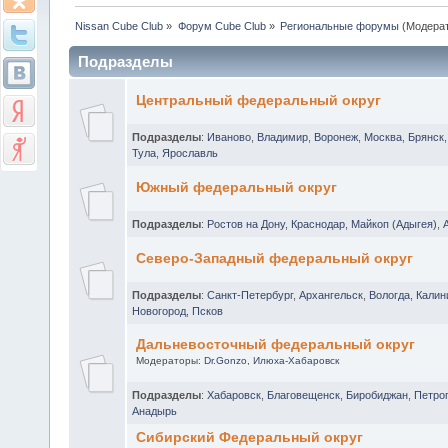
Nissan Cube Club
»
Форум Cube Club
»
Региональные форумы
(Модера
Подразделы
Центральный федеральный округ
Подразделы
:
Иваново
,
Владимир
,
Воронеж
,
Москва
,
Брянск
Тула
,
Ярославль
Южный федеральный округ
Подразделы
:
Ростов на Дону
,
Краснодар
,
Майкоп (Адыгея)
,
Северо-Западный федеральный округ
Подразделы
:
Санкт-Петербург
,
Архангельск
,
Вологда
,
Калин
Новогород
,
Псков
Дальневосточный федеральный округ
Модераторы:
Dr.Gonzo
,
Илюха-Хабаровск
Подразделы
:
Хабаровск
,
Благовещенск
,
Биробиджан
,
Петро
Анадырь
Сибирский Федеральный округ