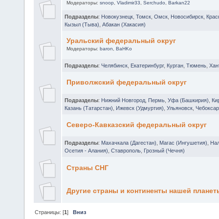
Модераторы:
snoop
,
Vladimir33
,
Serchudo
,
Barkan22
Подразделы
:
Новокузнецк
,
Томск
,
Омск
,
Новосибирск
,
Крас
Кызыл (Тыва)
,
Абакан (Хакасия)
Уральский федеральный округ
Модераторы:
baron
,
BaHKo
Подразделы
:
Челябинск
,
Екатеринбург
,
Курган
,
Тюмень
,
Хан
Приволжский федеральный округ
Подразделы
:
Нижний Новгород
,
Пермь
,
Уфа (Башкирия)
,
Ки
Казань (Татарстан)
,
Ижевск (Удмуртия)
,
Ульяновск
,
Чебоксар
Северо-Кавказский федеральный округ
Подразделы
:
Махачкала (Дагестан)
,
Магас (Ингушетия)
,
Нал
Осетия - Алания)
,
Ставрополь
,
Грозный (Чечня)
Страны СНГ
Другие страны и континенты нашей планет
Страницы: [
1
]
Вниз