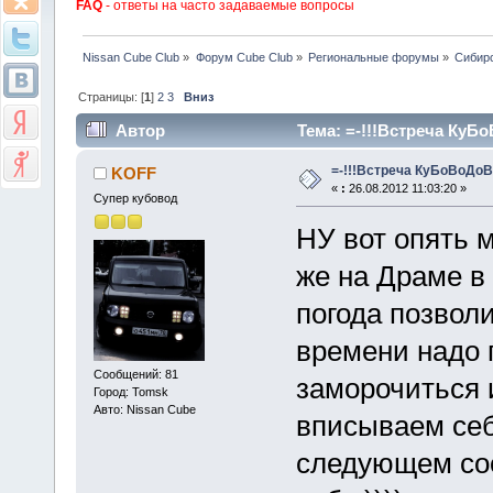
FAQ
- ответы на часто задаваемые вопросы
Nissan Cube Club
»
Форум Cube Club
»
Региональные форумы
»
Сибир
Страницы: [
1
]
2
3
Вниз
Автор
Тема: =-!!!Встреча КуБоВ
=-!!!Встреча КуБоВоДоВ!!
KOFF
«
:
26.08.2012 11:03:20 »
Супер кубовод
НУ вот опять 
же на Драме в
погода позвол
времени надо 
Сообщений: 81
заморочиться и
Город: Tomsk
Авто: Nissan Cube
вписываем себ
следующем со