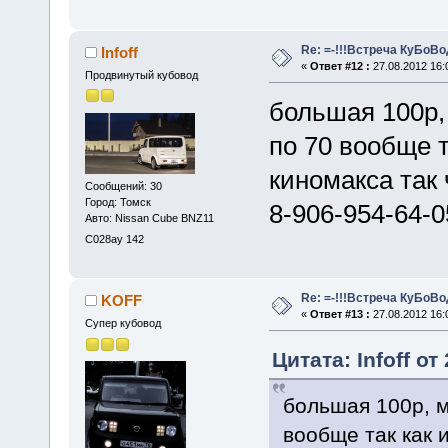
Re: =-!!!Встреча КуБоВоД
Infoff
«
Ответ #12 :
27.08.2012 16:
Продвинутый кубовод
большая 100р, 
по 70 вообще т
киномакса так 
Сообщений: 30
Город: Томск
8-906-954-64-0
Авто: Nissan Cube BNZ11
С028ау 142
Re: =-!!!Встреча КуБоВоД
KOFF
«
Ответ #13 :
27.08.2012 16:
Супер кубовод
Цитата: Infoff от
большая 100р, ма
вообще так как 