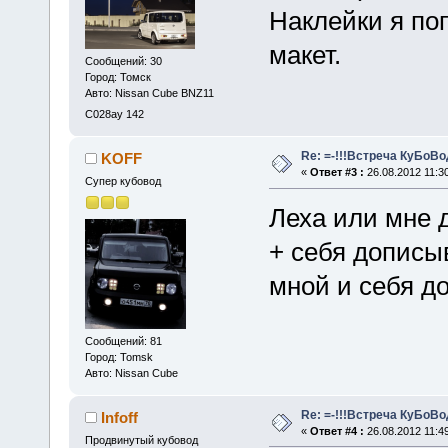
Наклейки я по
макет.
Сообщений: 30
Город: Томск
Авто: Nissan Cube BNZ11
С028ау 142
Re: =-!!!Встреча КуБоВоД
KOFF
«
Ответ #3 :
26.08.2012 11:30
Супер кубовод
Леха или мне 
+ себя дописы
мной и себя д
Сообщений: 81
Город: Tomsk
Авто: Nissan Cube
Re: =-!!!Встреча КуБоВоД
Infoff
«
Ответ #4 :
26.08.2012 11:49
Продвинутый кубовод