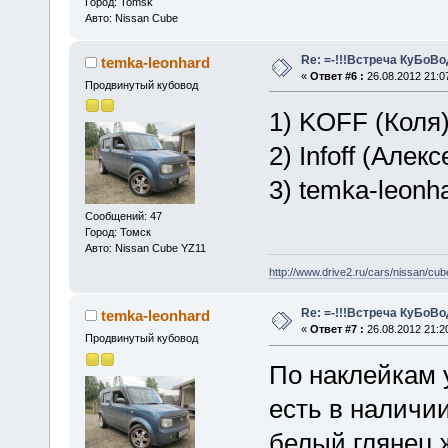
Город: Tomsk
Авто: Nissan Cube
Re: =-!!!Встреча КуБоВоД
temka-leonhard
«
Ответ #6 :
26.08.2012 21:0
Продвинутый кубовод
1) KOFF (Коля)
2) Infoff (Алек
3) temka-leonh
Сообщений: 47
Город: Томск
Авто: Nissan Cube YZ11
http://www.drive2.ru/cars/nissan/cub
Re: =-!!!Встреча КуБоВоД
temka-leonhard
«
Ответ #7 :
26.08.2012 21:2
Продвинутый кубовод
По наклейкам у
есть в наличии
белый глянец,