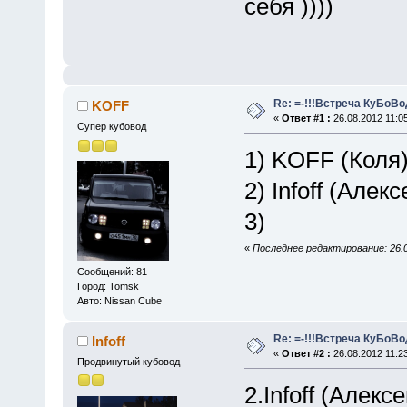
себя ))))
Re: =-!!!Встреча КуБоВоД
KOFF
«
Ответ #1 :
26.08.2012 11:05
Супер кубовод
1) KOFF (Коля)
2) Infoff (Алек
3)
«
Последнее редактирование: 26.0
Сообщений: 81
Город: Tomsk
Авто: Nissan Cube
Re: =-!!!Встреча КуБоВоД
Infoff
«
Ответ #2 :
26.08.2012 11:23
Продвинутый кубовод
2.Infoff (Алекс