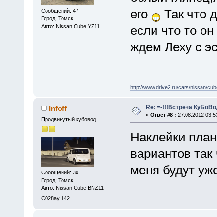
его
Так что 
Сообщений: 47
Город: Томск
Авто: Nissan Cube YZ11
если что то о
ждем Леху с э
http://www.drive2.ru/cars/nissan/cub
Re: =-!!!Встреча КуБоВоД
Infoff
«
Ответ #8 :
27.08.2012 03:5
Продвинутый кубовод
Наклейки план
вариантов так 
меня будут уже
Сообщений: 30
Город: Томск
Авто: Nissan Cube BNZ11
С028ау 142