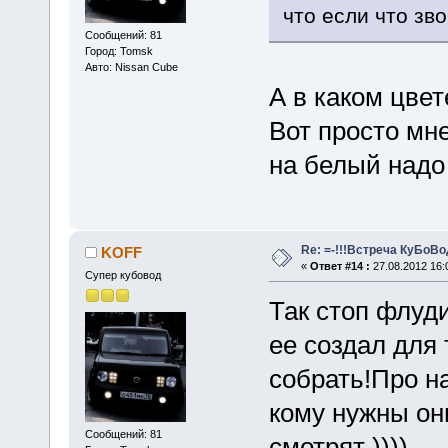
что если что зв
Сообщений: 81
Город: Tomsk
Авто: Nissan Cube
А в каком цве
Вот просто мн
на белый надо 
Re: =-!!!Встреча КуБоВоД
KOFF
«
Ответ #14 :
27.08.2012 16:
Супер кубовод
Так стоп флуд
ее создал для 
собрать!Про н
кому нужны они
Сообщений: 81
смотрят ))))