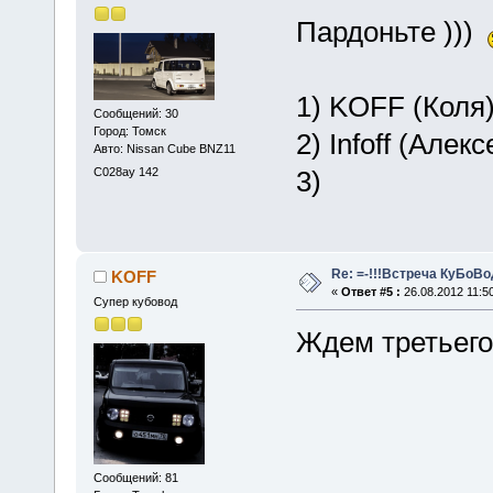
Пардоньте )))
1) KOFF (Коля)
Сообщений: 30
Город: Томск
2) Infoff (Алек
Авто: Nissan Cube BNZ11
С028ау 142
3)
Re: =-!!!Встреча КуБоВоД
KOFF
«
Ответ #5 :
26.08.2012 11:50
Супер кубовод
Ждем третьего 
Сообщений: 81