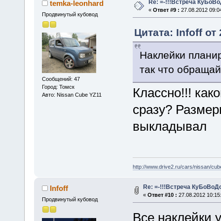
Re: =-!!!Встреча КуБоВоД
temka-leonhard
«
Ответ #9 :
27.08.2012 09:0
Продвинутый кубовод
Цитата: Infoff от
Наклейки планир
так что обращай
Сообщений: 47
Город: Томск
Классно!!! как
Авто: Nissan Cube YZ11
сразу? Размер
выкладывал
http://www.drive2.ru/cars/nissan/cub
Re: =-!!!Встреча КуБоВоДоВ
Infoff
«
Ответ #10 :
27.08.2012 10:15
Продвинутый кубовод
Все наклейки 