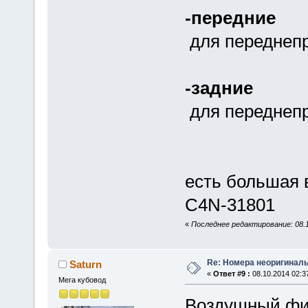
-передние
для переднеп
-задние
для переднеп
4W
есть большая в
C4N-31801
«
Последнее редактирование: 08.1
Re: Номера неоригиналь
Saturn
«
Ответ #9 :
08.10.2014 02:3
Мега кубовод
Воздушный фи