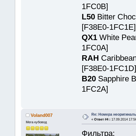
1FC0B]
L50
Bitter Choc
[F38E0-1FC1E]
QX1
White Pear
1FC0A]
RAH
Caribbean 
[F38E0-1FC1D
B20
Sapphire B
1FC2A]
Re: Номера неоригиналь
Voland007
«
Ответ #4 :
17.09.2014 17:5
Мега кубовод
Фильтра: