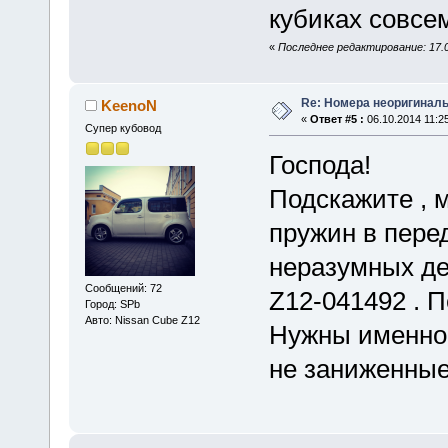
кубиках совсем
«
Последнее редактирование: 17.0
Re: Номера неоригиналь
KeenoN
«
Ответ #5 :
06.10.2014 11:25
Супер кубовод
Господа!
Подскажите , 
пружин в пере
неразумных де
Сообщений: 72
Z12-041492 . 
Город: SPb
Авто: Nissan Cube Z12
Нужны именно 
не заниженные,