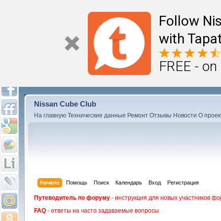
Follow Ni
with Tapat
FREE - on
Nissan Cube Club
На главную
Технические данные
Ремонт
Отзывы
Новости
О проек
Начало
Помощь
Поиск
Календарь
Вход
Регистрация
Путеводитель по форуму
- инструкция для новых участников фо
FAQ
- ответы на часто задаваемые вопросы