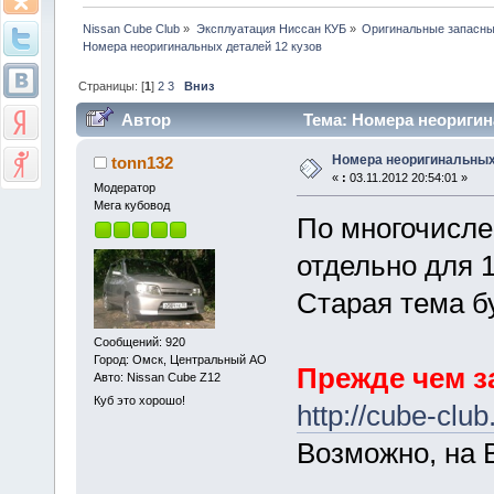
Nissan Cube Club
»
Эксплуатация Ниссан КУБ
»
Оригинальные запасные
Номера неоригинальных деталей 12 кузов 
Страницы: [
1
]
2
3
Вниз
Автор
Тема: Номера неоригин
Номера неоригинальных
tonn132
«
:
03.11.2012 20:54:01 »
Модератор
Мега кубовод
По многочисле
отдельно для 1
Старая тема бу
Сообщений: 920
Город: Омск, Центральный АО
Прежде чем з
Авто: Nissan Cube Z12
Куб это хорошо!
http://cube-club
Возможно, на В