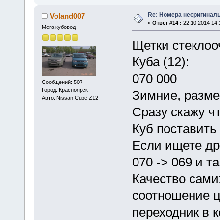
Re: Номера неоригиналь
Voland007
«
Ответ #14 :
22.10.2014 14:
Мега кубовод
Щетки стеклоо
Куба (12):
070 000
Сообщений: 507
Город: Красноярск
Зимние, разме
Авто: Nissan Cube Z12
Сразу скажу ч
Куб поставить
Если ищете др
070 -> 069 и та
Качество сами
соотношение ц
переходник в к