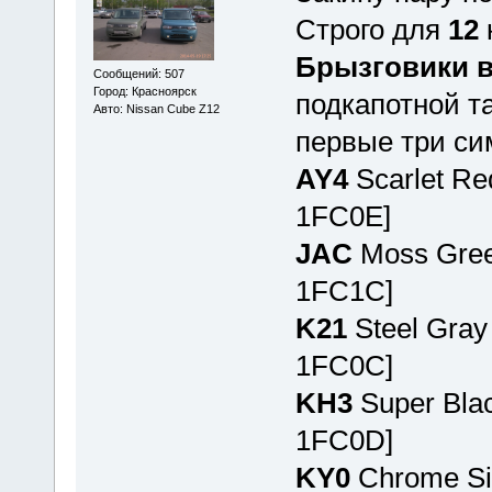
Строго для
12
Брызговики в
Сообщений: 507
Город: Красноярск
подкапотной т
Авто: Nissan Cube Z12
первые три си
AY4
Scarlet Re
1FC0E]
JAC
Moss Green
1FC1C]
K21
Steel Gray
1FC0C]
KH3
Super Blac
1FC0D]
KY0
Chrome Sil