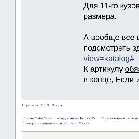
Для 11-го кузо
размера.
А вообще все 
подсмотреть з
view=katalog#
К артикулу
обя
в конце
, Если 
Страницы: [
1
]
2
3
Вверх
Nissan Cube Club
»
Эксплуатация Ниссан КУБ
»
Оригинальные запасные
Номера неоригинальных деталей 12 кузов 