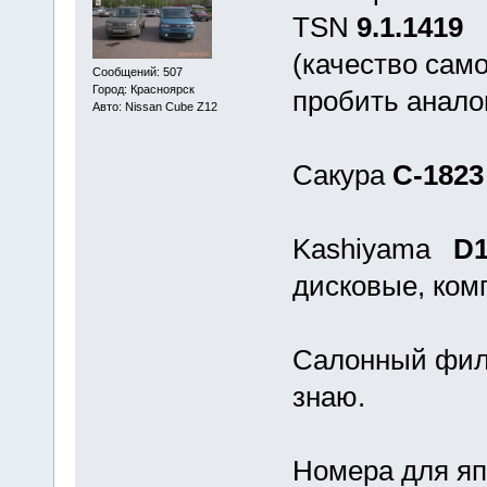
TSN
9.1.1419
Ф
(качество само
Сообщений: 507
Город: Красноярск
пробить аналог
Авто: Nissan Cube Z12
Сакура
C-1823
Kashiyama
D
дисковые, комп
Салонный филь
знаю.
Номера для яп