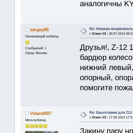
аналогичны KY
Re: Номера неоригиналь
sergey55
«
Ответ #2 :
30.07.2014 09:3
Начинающий кубовод
Друзья!, Z-12 
Сообщений: 1
Город: Москва
бардюр колесо
нижний левый,
опорный, опор
помогите пожа
Re: Брызговики для Z12
Voland007
«
Ответ #3 :
17.09.2014 17:5
Мега кубовод
Закину пару н