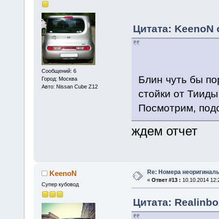
Цитата: KeenoN о
Сообщений: 6
Блин чуть бы по
Город: Москва
Авто: Nissan Cube Z12
стойки от Тииды
Посмотрим, подо
ждем отчет
Re: Номера неоригиналь
KeenoN
«
Ответ #13 :
10.10.2014 12:
Супер кубовод
Цитата: Realinbo