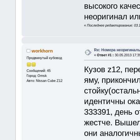
высокого качес
неоригинал ил
«
Последнее редактирование: 03.1
Re: Номера неоригиналь
workhorn
«
Ответ #1 :
30.05.2013 17:3
Продвинутый кубовод
Кузов z12, пер
Сообщений: 45
Город: Omsk
яму, прикончи
Авто: Nissan Cube Z12
стойку(осталь
идентичны ока
333391, день о
жестче. Вышел
они аналогичн