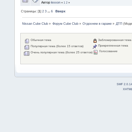
Автор
lexxon
«
1
2
»
Страницы: [
1
]
2
3
...
6
Вверх
Nissan Cube Club
»
Форум Cube Club
»
Отдохнем в гараже
»
ДТП
(Моде
Обычная тема
Заблокированная тема
Прикрепленная тема
Популярная тема (более 15 ответов)
Голосование
Очень популярная тема (более 25 ответов)
SMF 2.0.1
XHTM