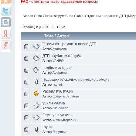
FAQ
- ответы на часто задаваемые вопросы
Nissan Cube Club
»
Форум Cube Club
»
Отдохнем в гараже
»
ДТП
(Моде
Страницы: [
1
]
2
3
...
6
Вниз
Тема
/
Автор
Стоимость ремонта после ДТП
Автор
asmolovik
ДТП с кубиком с ютуба
Автор
VANES*
подбили злодеи!
Автор
Adekamer
Подскажите сколько примерно ремонт
Автор
ray_nt
Разбил Куб Кубик
Автор
бродяга 69 Тверь
убили кубика
Автор
alla-nissan
Стукнул и уехал...
Автор
АнтонИгоревич
грусть
Автор
Лапушка