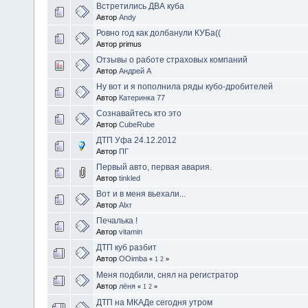
Встретились ДВА куба
Автор
Andy
Ровно год как долбанули КУБа((
Автор primus
Отзывы о работе страховых компаний
Автор
Андрей А
Ну вот и я пополнила ряды кубо-дробителей
Автор
Катеринка 77
Сознавайтесь кто это
Автор
CubeRube
ДТП Уфа 24.12.2012
Автор
ПГ
Первый авто, первая авария.
Автор
tinkled
Вот и в меня вьехали...
Автор
Alxr
Печалька !
Автор
vitamin
ДТП куб разбит
Автор
OOimba
«
1
2
»
Меня подбили, снял на регистратор
Автор
лёня
«
1
2
»
ДТП на МКАДе сегодня утром