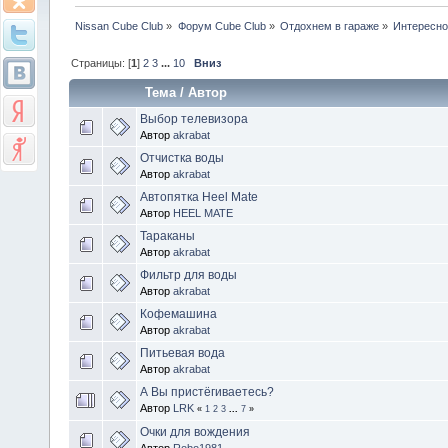
Nissan Cube Club
»
Форум Cube Club
»
Отдохнем в гараже
»
Интересно
Страницы: [
1
]
2
3
...
10
Вниз
Тема
/
Автор
Выбор телевизора
Автор
akrabat
Отчистка воды
Автор
akrabat
Автопятка Heel Mate
Автор
HEEL MATE
Тараканы
Автор
akrabat
Фильтр для воды
Автор
akrabat
Кофемашина
Автор
akrabat
Питьевая вода
Автор
akrabat
А Вы пристёгиваетесь?
Автор
LRK
«
1
2
3
...
7
»
Очки для вождения
Автор
Robo1981