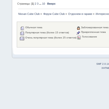
Страницы: [
1
]
2
3
...
10
Вверх
Nissan Cube Club
»
Форум Cube Club
»
Отдохнем в гараже
»
Интересно
Обычная тема
Заблокированная тема
Прикрепленная тема
Популярная тема (более 15 ответов)
Голосование
Очень популярная тема (более 25 ответов)
SMF 2.0.1
XHTM