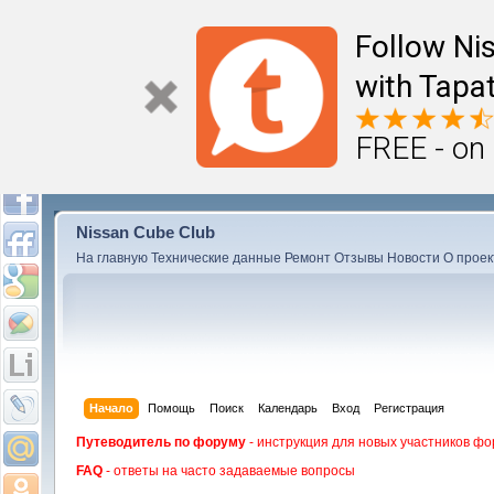
Follow Ni
with Tapat
FREE - on
Nissan Cube Club
На главную
Технические данные
Ремонт
Отзывы
Новости
О проек
Начало
Помощь
Поиск
Календарь
Вход
Регистрация
Путеводитель по форуму
- инструкция для новых участников фо
FAQ
- ответы на часто задаваемые вопросы