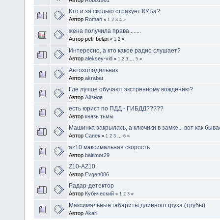
Кто и за сколько страхует КУБа?
Автор
Roman
«
1
2
3
4
»
жена получила права........
Автор petr belan
«
1
2
»
Интересно, а кто какое радио слушает?
Автор
aleksey-vid
«
1
2
3
...
5
»
Автохолодильник
Автор
akrabat
Где лучше обучают экстренному вождению?
Автор
Айзиля
есть юрист по ПДД - ГИБДД?????
Автор
князь тьмы
Машинка закрылась, а ключики в замке... вот как бывае
Автор
Санек
«
1
2
3
...
6
»
az10 максимальная скорость
Автор
baltimor29
Z10-AZ10
Автор
Evgen086
Радар-детектор
Автор
Кубический
«
1
2
3
»
Максимальные габариты длинного груза (трубы)
Автор
Akari