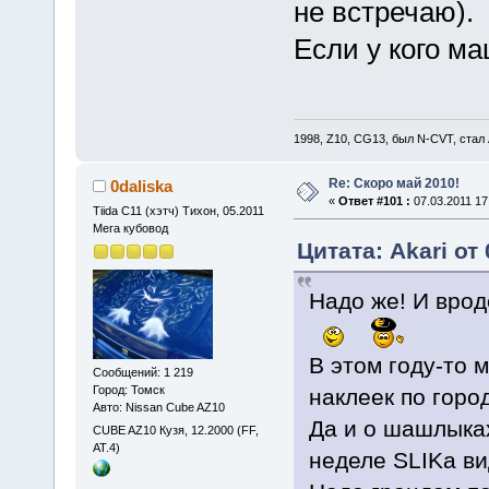
не встречаю).
Если у кого ма
1998, Z10, CG13, был N-CVT, стал
Re: Скоро май 2010!
0daliska
«
Ответ #101 :
07.03.2011 17
Tiida C11 (хэтч) Тихон, 05.2011
Мега кубовод
Цитата: Akari от 
Надо же! И врод
В этом году-то 
Сообщений: 1 219
Город: Томск
наклеек по горо
Авто: Nissan Cube AZ10
Да и о шашлыках
CUBE AZ10 Кузя, 12.2000 (FF,
АТ.4)
неделе SLIKa в