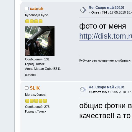
Re: Скоро май 2010!
cabich
«
Ответ #94 :
17.05.2010 18:
Кубовод в Кубе
фото от меня
http://disk.tom.
Сообщений: 131
Кубись- это лучше чем клубиться
Город: Томск
Авто: Nissan Cube BZ11
о038нн
Re: Скоро май 2010!
SLIK
«
Ответ #95 :
18.05.2010 06:
Мега кубовод
общие фотки в
Сообщений: 276
Город: г.Томск
качестве!! а то