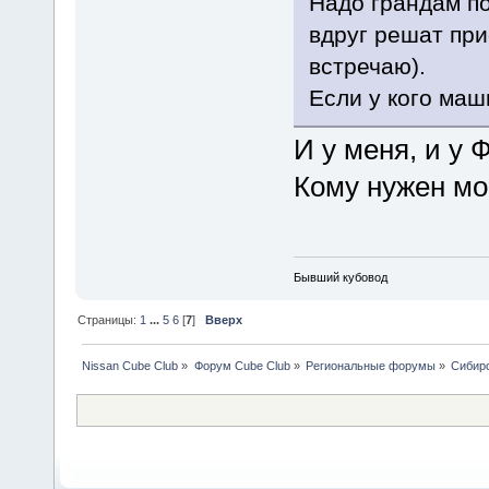
Надо грандам по
вдруг решат прие
встречаю).
Если у кого маш
И у меня, и 
Кому нужен мо
Бывший кубовод
Страницы:
1
...
5
6
[
7
]
Вверх
Nissan Cube Club
»
Форум Cube Club
»
Региональные форумы
»
Сибир