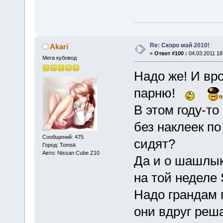
Re: Скоро май 2010!
Akari
«
Ответ #100 :
04.03.2011 18
Мега кубовод
Надо же! И вр
парню!
В этом году-то
без наклеек по
Сообщений: 475
сидят?
Город: Tomsk
Авто: Nissan Cube Z10
Да и о шашлык
на той неделе
Надо грандам 
они вдруг реша