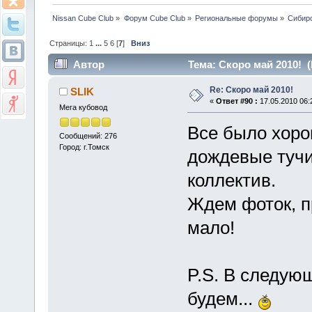
Nissan Cube Club
»
Форум Cube Club
»
Региональные форумы
»
Сибир
Страницы:
1
...
5
6
[
7
]
Вниз
Автор
Тема: Скоро май 2010! (
Re: Скоро май 2010!
SLIK
«
Ответ #90 :
17.05.2010 06:
Мега кубовод
Все было хоро
Сообщений: 276
Город: г.Томск
дождевые тучи
коллектив.
Ждем фоток, п
мало!
P.S. В следую
будем...