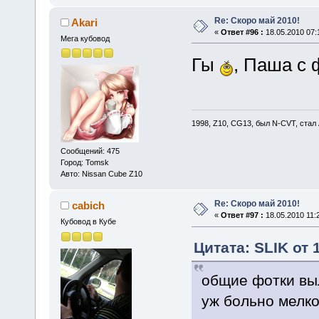
Re: Скоро май 2010!
Akari
«
Ответ #96 :
18.05.2010 07:
Мега кубовод
Гы
, Паша с 
1998, Z10, CG13, был N-CVT, стал
Сообщений: 475
Город: Tomsk
Авто: Nissan Cube Z10
Re: Скоро май 2010!
cabich
«
Ответ #97 :
18.05.2010 11:
Кубовод в Кубе
Цитата: SLIK от 
общие фотки выл
уж больно мелко.