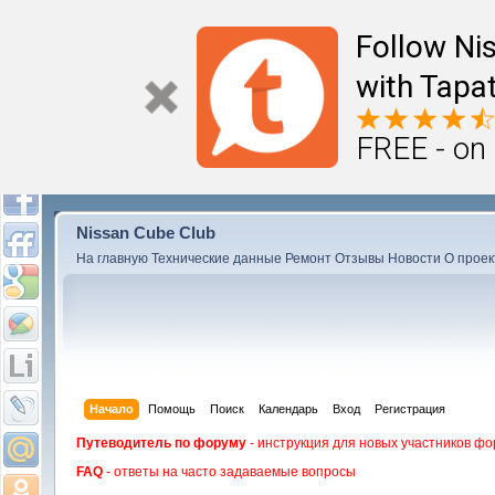
Follow Ni
with Tapat
FREE - on
Nissan Cube Club
На главную
Технические данные
Ремонт
Отзывы
Новости
О проек
Начало
Помощь
Поиск
Календарь
Вход
Регистрация
Путеводитель по форуму
- инструкция для новых участников фо
FAQ
- ответы на часто задаваемые вопросы