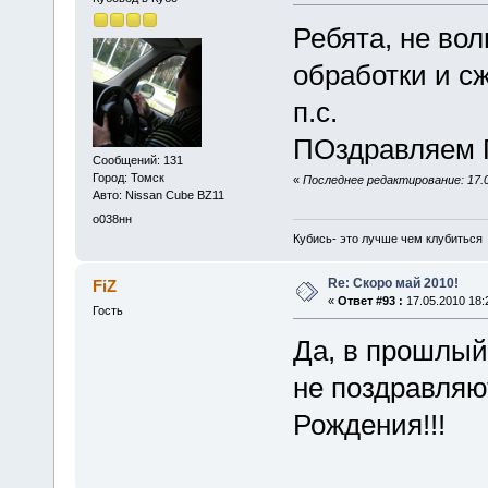
Ребята, не во
обработки и сж
п.с.
ПОздравляем 
Сообщений: 131
Город: Томск
«
Последнее редактирование: 17.0
Авто: Nissan Cube BZ11
о038нн
Кубись- это лучше чем клубиться
Re: Скоро май 2010!
FiZ
«
Ответ #93 :
17.05.2010 18:
Гость
Да, в прошлый
не поздравляю
Рождения!!!