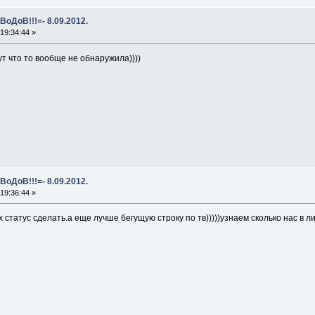
ВоДоВ!!!=- 8.09.2012.
19:34:44 »
ут что то вообще не обнаружила))))
ВоДоВ!!!=- 8.09.2012.
19:36:44 »
статус сделать.а еще лучше бегущую строку по тв)))))узнаем сколько нас в лицо