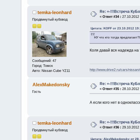
Re: =-!!!Встреча КуБо
temka-leonhard
«
Ответ #34 :
27.10.2012 
Продвинутый кубовод
Цитата: KOFF от 23.10.2012 19:
НУ что кто тогда предлагает?
Коля давай вся надежда на
Сообщений: 47
Город: Томск
http://www.drive2.ru/cars/nissan
Авто: Nissan Cube YZ11
Re: =-!!!Встреча КуБо
AlexMakedonsky
«
Ответ #35 :
28.10.2012 
Гость
А если кого нет в одноклас
Re: =-!!!Встреча КуБо
temka-leonhard
«
Ответ #36 :
29.10.2012 
Продвинутый кубовод
Цитата: AlexMakedonsky от 28.