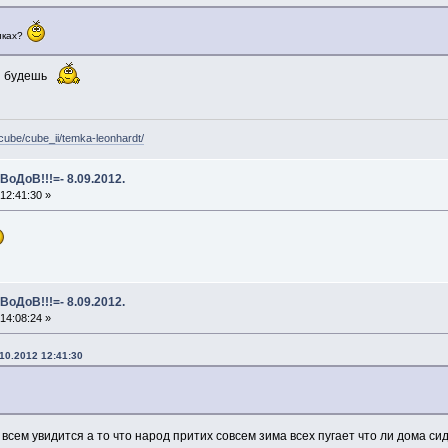
иках?
 будешь
/cube/cube_ii/temka-leonhardt/
ВоДоВ!!!=- 8.09.2012.
12:41:30 »
ВоДоВ!!!=- 8.09.2012.
14:08:24 »
10.2012 12:41:30
всем увидится а то что народ притих совсем зима всех пугает что ли дома си