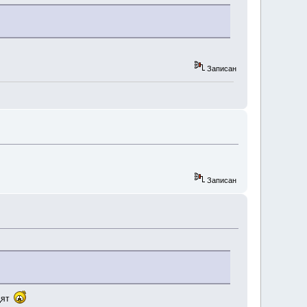
Записан
Записан
дят