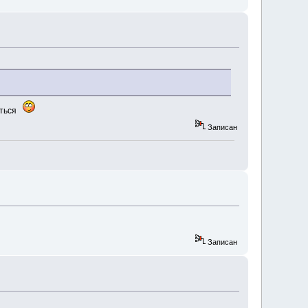
аться
Записан
Записан