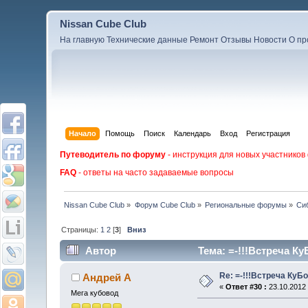
Nissan Cube Club
На главную
Технические данные
Ремонт
Отзывы
Новости
О пр
Начало
Помощь
Поиск
Календарь
Вход
Регистрация
Путеводитель по форуму
- инструкция для новых участников
FAQ
- ответы на часто задаваемые вопросы
Nissan Cube Club
»
Форум Cube Club
»
Региональные форумы
»
Си
Страницы:
1
2
[
3
]
Вниз
Автор
Тема: =-!!!Встреча Ку
Re: =-!!!Встреча КуБо
Андрей А
«
Ответ #30 :
23.10.2012 
Мега кубовод