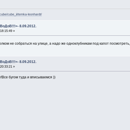
/cube/cube_ii/temka-leonhardt/
ВоДоВ!!!=- 8.09.2012.
18:15:49 »
 толком не собраться на улице, а надо же одноклубникам под капот посмотрет
ВоДоВ!!!=- 8.09.2012.
20:33:21 »
му!Все бугом туда и вписываемся ))