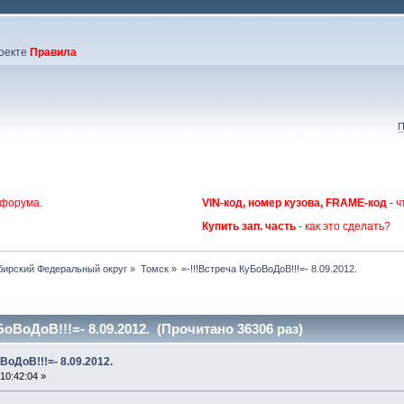
оекте
Правила
П
 форума.
VIN-код, номер кузова, FRAME-код
- ч
Купить зап. часть
- как это сделать?
бирский Федеральный округ
»
Томск
»
=-!!!Встреча КуБоВоДоВ!!!=- 8.09.2012.
БоВоДоВ!!!=- 8.09.2012. (Прочитано 36306 раз)
ВоДоВ!!!=- 8.09.2012.
10:42:04 »