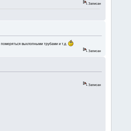
Записан
ь, померяться выхлопными трубами и т.д.
Записан
Записан