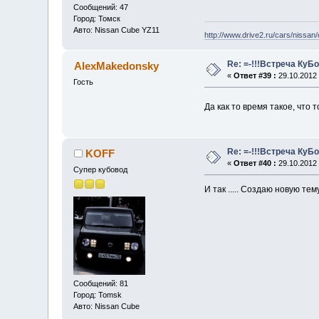
Сообщений: 47
Город: Томск
Авто: Nissan Cube YZ11
http://www.drive2.ru/cars/nissan
Re: =-!!!Встреча КуБо
AlexMakedonsky
«
Ответ #39 :
29.10.2012 
Гость
Да как то время такое, что
Re: =-!!!Встреча КуБо
KOFF
«
Ответ #40 :
29.10.2012 
Супер кубовод
И так ..... Создаю новую те
Сообщений: 81
Город: Tomsk
Авто: Nissan Cube