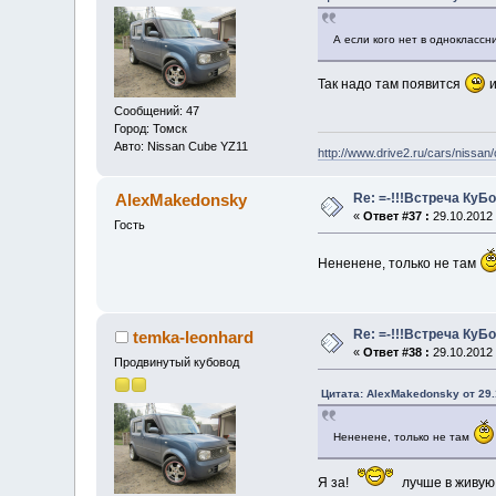
А если кого нет в одноклассн
Так надо там появится
и
Сообщений: 47
Город: Томск
Авто: Nissan Cube YZ11
http://www.drive2.ru/cars/nissan
Re: =-!!!Встреча КуБо
AlexMakedonsky
«
Ответ #37 :
29.10.2012 
Гость
Нененене, только не там
Re: =-!!!Встреча КуБо
temka-leonhard
«
Ответ #38 :
29.10.2012 
Продвинутый кубовод
Цитата: AlexMakedonsky от 29.
Нененене, только не там
Я за!
лучше в живую 