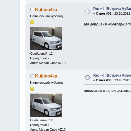
Re: =-!!!Встреча КуБо
Kubino4ka
«
Ответ #32 :
23.10.2012 
Начинающий кубовод
ага девушек в кубоводах я т
Сообщений: 12
Город: томск
Авто: Nissan Cube AZ10
Re: =-!!!Встреча КуБо
Kubino4ka
«
Ответ #33 :
23.10.2012 
Начинающий кубовод
предлагаю в одноклассниках 
Сообщений: 12
Город: томск
Авто: Nissan Cube AZ10