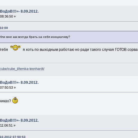
ВоДоВ!!!=- 8.09.2012.
08:36:50 »
10:00
Или мне как всегда брать на себя инициативу?
 тебя
я хоть по выходным работаю но ради такого случая ГОТОВ сорв
/cube/cube_ii/temka-leonhardt/
ВоДоВ!!!=- 8.09.2012.
07:50:53 »
сниках?
ВоДоВ!!!=- 8.09.2012.
11:06:51 »
10.2012 07:50:53