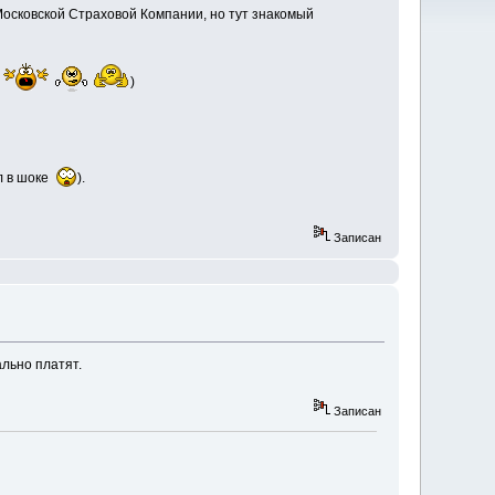
осковской Страховой Компании, но тут знакомый
т
)
ыл в шоке
).
Записан
ально платят.
Записан