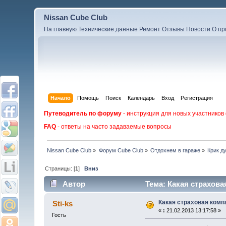
Nissan Cube Club
На главную
Технические данные
Ремонт
Отзывы
Новости
О пр
Начало
Помощь
Поиск
Календарь
Вход
Регистрация
Путеводитель по форуму
- инструкция для новых участников
FAQ
- ответы на часто задаваемые вопросы
Nissan Cube Club
»
Форум Cube Club
»
Отдохнем в гараже
»
Крик д
Страницы: [
1
]
Вниз
Автор
Тема: Какая страхова
Какая страховая ком
Sti-ks
«
:
21.02.2013 13:17:58 »
Гость