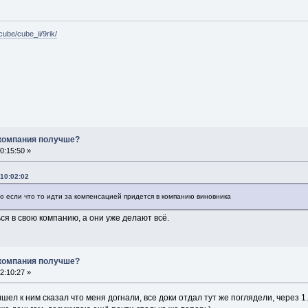
cube/cube_ii/9rik/
 компания получше?
0:15:50 »
10:02:02
аю если что то идти за компенсацией придется в компанию виновника
ся в свою компанию, а они уже делают всё.
 компания получше?
2:10:27 »
ел к ним сказал что меня догнали, все доки отдал тут же поглядели, через 1.