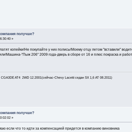
 компания получше?
6:30:40 »
латят копейки!Не покупайте у них полисы!Моему отцу летом "вставили" водит
или!Машина-"Пыж 206" 2009 года-дверь в сборе от 16 и плюс покраска и работа
 CGA3DE AT4 2WD 12.2001(сейчас-Chevy Lacetti седан SX 1,6 АТ 08.2011)
 компания получше?
0:02:02 »
имаю если что то идти за компенсацией придется в компанию виновника