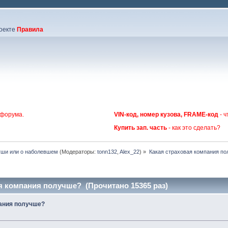
оекте
Правила
 форума.
VIN-код, номер кузова, FRAME-код
- ч
Купить зап. часть
- как это сделать?
уши или о наболевшем
(Модераторы:
tonn132
,
Alex_22
) »
Какая страховая компания п
я компания получше? (Прочитано 15365 раз)
пания получше?