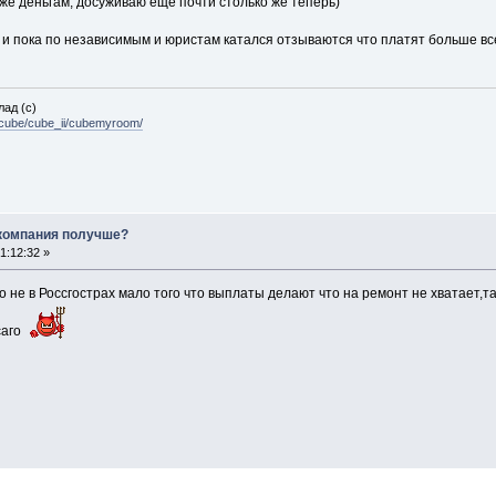
же деньгам, досуживаю ещё почти столько же теперь)
а и пока по независимым и юристам катался отзываются что платят больше в
лад (с)
n/cube/cube_ii/cubemyroom/
 компания получше?
1:12:32 »
 не в Россгострах мало того что выплаты делают что на ремонт не хватает,
саго