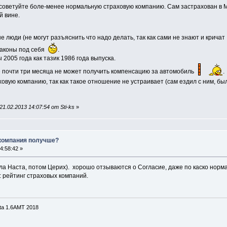
оветуйте боле-менее нормальную страховую компанию. Сам застрахован в М
й вине.
 люди (не могут разъяснить что надо делать, так как сами не знают и крича
законы под себя
.
 2005 года как тазик 1986 года выпуска.
уже почти три месяца не может получить компенсацию за автомобиль
.
ховую компанию, так как такое отношение не устраивает (сам ездил с ним, б
1.02.2013 14:07:54 от Sti-ks
»
 компания получше?
4:58:42 »
ла Наста, потом Церих). хорошо отзываются о Согласие, даже по каско норм
: рейтинг страховых компаний.
ta 1.6AMT 2018