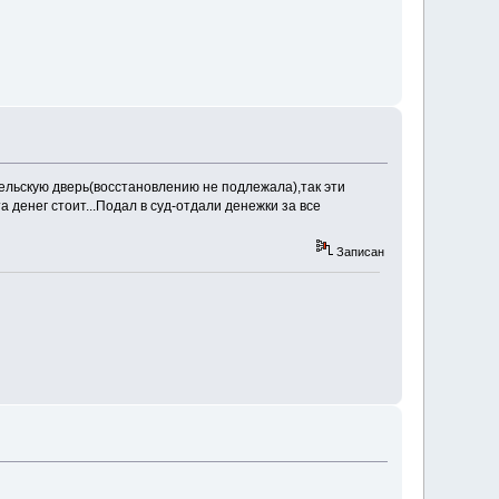
ельскую дверь(восстановлению не подлежала),так эти
 денег стоит...Подал в суд-отдали денежки за все
Записан