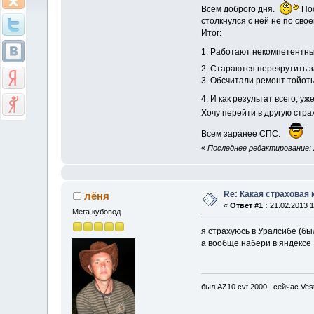
Всем доброго дня.
Пос
столкнулся с ней не по свое
Итог:
1. Работают некомпетентные
2. Стараются перекрутить 
3. Обсчитали ремонт тойоты
4. И как результат всего, 
Хочу перейти в другую стра
Всем заранее СПС.
«
Последнее редактирование: 2
Re: Какая страховая
лёня
«
Ответ #1 :
21.02.2013 1
Мега кубовод
я страхуюсь в Уралсибе (бы
а вообще набери в яндексе 
был AZ10 cvt 2000. сейчас Ves