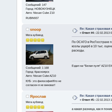
Сообщений: 147
Город: НОВОКУЗНЕЦК
Авто: Nissan Cube Z10
RUBIN937
Re: Какая страховая
snoop
«
Ответ #4 :
22.02.2013 0
Мега кубовод
По ОСАГО в РосГосстрахе п
козлы ущерб в 10 тыс. оцен
расходы.
Ездил на-"Белая пуля" AZ10 EX
Сообщений: 1 168
Город: Красноярск
Авто: Nissan Cube AZ10
КУБ- это философия!Кто не
согласен-я не виноват!
Re: Какая страховая
Ярослав
«
Ответ #5 :
22.02.2013 1
Мега кубовод
а какая разница, как я пон