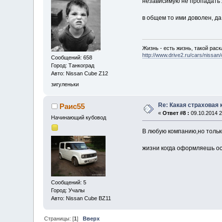
независимую не пропадать 
в общем то ими доволен, д
Жизнь - есть жизнь, такой раск
http://www.drive2.ru/cars/nissa
Сообщений: 658
Город: Танкоград
Авто: Nissan Cube Z12
зигуленьки
Re: Какая страховая
Раис55
«
Ответ #8 :
09.10.2014 2
Начинающий кубовод
В любую компанию,но только
жизни когда оформляешь о
Сообщений: 5
Город: Учалы
Авто: Nissan Cube BZ11
Страницы: [
1
]
Вверх