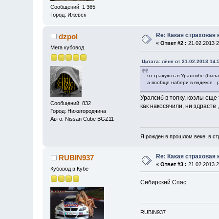
Сообщений: 1 365
Город: Ижевск
Re: Какая страховая
dzpol
«
Ответ #2 :
21.02.2013 2
Мега кубовод
Цитата: лёня от 21.02.2013 14:
я страхуюсь в Уралсибе (была
а вообще набери в яндексе : 
Уралсиб в топку, козлы еще 
Сообщений: 832
как накосячили, ни здрасте 
Город: Нижегородчина
Авто: Nissan Cube BGZ11
Я рожден в прошлом веке, в стр
Re: Какая страховая
RUBIN937
«
Ответ #3 :
21.02.2013 2
Кубовод в Кубе
Сибирский Спас
RUBIN937