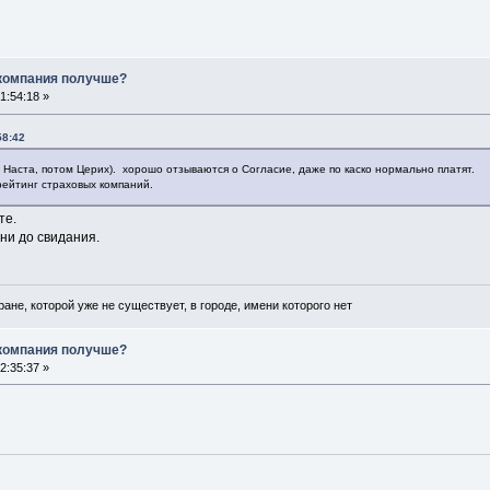
 компания получше?
1:54:18 »
58:42
 Наста, потом Церих). хорошо отзываются о Согласие, даже по каско нормально платят.
рейтинг страховых компаний.
те.
,ни до свидания.
ане, которой уже не существует, в городе, имени которого нет
 компания получше?
2:35:37 »