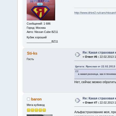
http://www.drive2.ru/cars/nissan/
Сообщений: 1 686
Город: Москва
Авто: Nissan Cube BZ11
Кубик хороший
________________BZ11
Re: Какая страховая
Sti-ks
«
Ответ #6 :
22.02.2013 1
Гость
Цитата: Ярослав от 22.02.2013 
а какая разница, как я поним
Нет, сейчас можно обратить
Re: Какая страховая
baron
«
Ответ #7 :
22.02.2013 1
Мега кубовод
Альфастрахование моя, приш