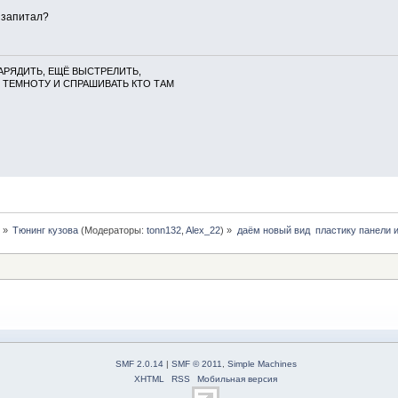
 запитал?
АРЯДИТЬ, ЕЩЁ ВЫСТРЕЛИТЬ,
 ТЕМНОТУ И СПРАШИВАТЬ КТО ТАМ
г
»
Тюнинг кузова
(Модераторы:
tonn132
,
Alex_22
) »
даём новый вид  пластику панели и
SMF 2.0.14
|
SMF © 2011
,
Simple Machines
XHTML
RSS
Мобильная версия