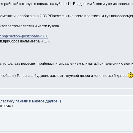
ся работай которую я сделал на кубе bz11. Владею им 3 мес и уже испровляю
менять неработаюший ЭУР.После снятие всего пластика -и тут понеслось(с).
итопластом пластик и части кузова.
dex.php?action=post;board=58.0
оп.приборов вольтметра и ОЖ.
начил делать пересвет приборки и управлением климата.Припаяв синию ленту
ё собрал:) Теперь на будушие заклеить шумкой двери и конечно же 5 дверь
ластику панели и многое другое :)
0:05:44 »