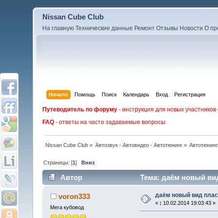
Nissan Cube Club
На главную
Технические данные
Ремонт
Отзывы
Новости
О пр
Начало
Помощь
Поиск
Календарь
Вход
Регистрация
Путеводитель по форуму
- инструкция для новых участников
FAQ
- ответы на часто задаваемые вопросы
Nissan Cube Club
»
Автозвук - Автовидео - Автотюнинг
»
Автотюнин
Страницы: [
1
]
Вниз
Автор
Тема: даём новый вид
даём новый вид пласт
voron333
«
:
10.02.2014 19:03:43 »
Мега кубовод