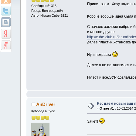
Привет всем . Хочу поделит
Сообщений: 316
Город: Белгород.обл
Авто: Nissan Cube BZ11
Короче вообше идея была по
С начало заклеил вибро и б
и многое другое.
http://cube-club.ru/forum/in
далее пластик.Установка д
Ну и покраска
Далее я не остановился и 
Ну вот и всё.ЭУР сделал,вс
Re: даём новый вид п
AnDriver
«
Ответ #1 :
10.02.2014 2
Кубовод в Кубе
Зачет!