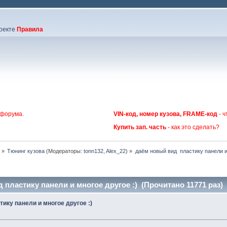
оекте
Правила
 форума.
VIN-код, номер кузова, FRAME-код
- ч
Купить зап. часть
- как это сделать?
г
»
Тюнинг кузова
(Модераторы:
tonn132
,
Alex_22
) »
даём новый вид  пластику панели и
 пластику панели и многое другое :) (Прочитано 11771 раз)
ику панели и многое другое :)