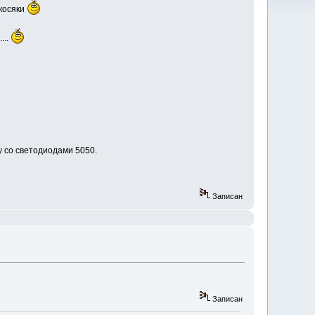
 косяки
...
 со светодиодами 5050.
Записан
Записан