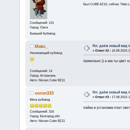
Был CUBE AZ10, сейчас Tiida La
Сообщений: 131
Город: Омск
Бывший Кубовод
Re: даём новый вид п
Makc_
«
Ответ #2 :
16.08.2015 2
Начинающий кубовод
прикольно )) а как ты цвет 
Сообщений: 14
Город: Астрахань
Авто: Nissan Cube BZ11
Re: даём новый вид п
voron333
«
Ответ #3 :
17.08.2015 1
Мега кубовод
пайка и установка плат све
Сообщений: 316
Город: Белгород.обл
Авто: Nissan Cube BZ11