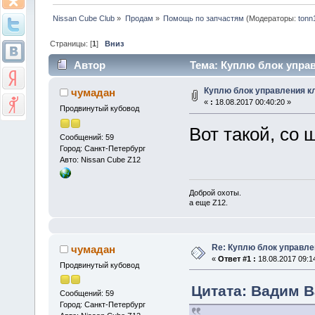
Nissan Cube Club
»
Продам
»
Помощь по запчастям
(Модераторы:
tonn
Страницы: [
1
]
Вниз
Автор
Тема: Куплю блок управ
Куплю блок управления к
чумадан
«
:
18.08.2017 00:40:20 »
Продвинутый кубовод
Вот такой, со 
Сообщений: 59
Город: Санкт-Петербург
Авто: Nissan Cube Z12
Доброй охоты.
а еще Z12.
Re: Куплю блок управле
чумадан
«
Ответ #1 :
18.08.2017 09:1
Продвинутый кубовод
Цитата: Вадим В
Сообщений: 59
Город: Санкт-Петербург