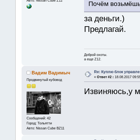
Авто: Nissan Cube Z12
Почём возьмёш
за деньги.)
Предлагай.
Доброй охоты.
а еще Z12.
Re: Куплю блок управле
Вадим Вадимыч
«
Ответ #2 :
18.08.2017 09:5
Продвинутый кубовод
Извиняюсь,у м
Сообщений: 42
Город: Тольятти
Авто: Nissan Cube BZ11