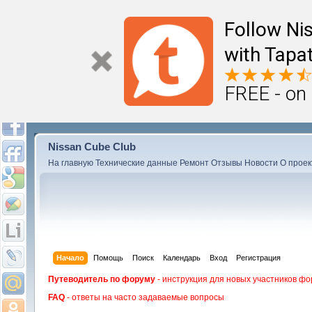
Follow Ni
with Tapat
FREE - on
Nissan Cube Club
На главную
Технические данные
Ремонт
Отзывы
Новости
О проек
Начало
Помощь
Поиск
Календарь
Вход
Регистрация
Путеводитель по форуму
- инструкция для новых участников фо
FAQ
- ответы на часто задаваемые вопросы