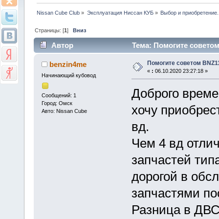
Nissan Cube Club
»
Эксплуатация Ниссан КУБ
»
Выбор и приобретение.
Страницы: [
1
]
Вниз
Автор
Тема: Помогите советом
Помогите советом BNZ1
benzin4me
«
:
06.10.2020 23:27:18 »
Начинающий кубовод
Доброго време
Сообщений: 1
Город: Омск
хочу приобрест
Авто: Nissan Cube
вд.
Чем 4 вд отли
запчастей типа
дорогой в обс
запчастями пос
Разница в ДВС