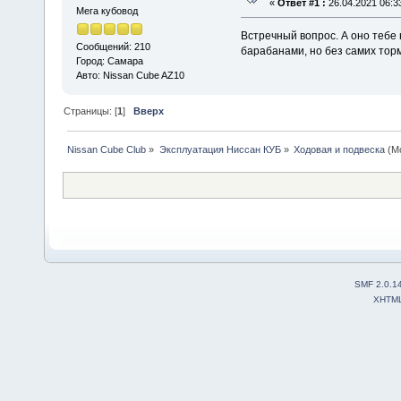
«
Ответ #1 :
26.04.2021 06:3
Мега кубовод
Встречный вопрос. А оно тебе 
Сообщений: 210
барабанами, но без самих тор
Город: Самара
Авто: Nissan Cube AZ10
Страницы: [
1
]
Вверх
Nissan Cube Club
»
Эксплуатация Ниссан КУБ
»
Ходовая и подвеска
(М
SMF 2.0.1
XHTM