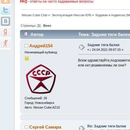
FAQ
- ответы на часто задаваемые вопросы
Nissan Cube Club
»
Эксплуатация Ниссан КУБ
»
Ходовая и подвеска
(М
Страницы: [
1
]
Вниз
Автор
Тема: Задние тяги балки
Задние тяги балки
Андрей154
«
:
24.04.2021 09:07:15 »
Начинающий кубовод
Всем здравствуйте,подскажите
или нет,взаменяемы ли они?
Сообщений: 26
Город: Новосибирск
Авто: Nissan Cube AZ10
Re: Задние тяги балки
Сергей Самара