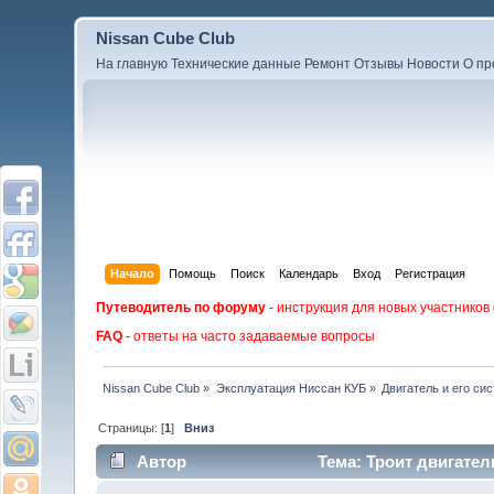
Nissan Cube Club
На главную
Технические данные
Ремонт
Отзывы
Новости
О пр
Начало
Помощь
Поиск
Календарь
Вход
Регистрация
Путеводитель по форуму
- инструкция для новых участников
FAQ
- ответы на часто задаваемые вопросы
Nissan Cube Club
»
Эксплуатация Ниссан КУБ
»
Двигатель и его си
Страницы: [
1
]
Вниз
Автор
Тема: Троит двигател