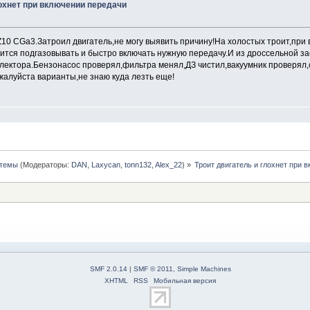
лохнет при включении передачи
Z10 CGa3.Затроил двигатель,не могу выявить причину!На холостых троит,при
ится подгазовывать и быстро включать нужную передачу.И из дроссельной за
оллектора.Бензонасос проверял,фильтра менял,ДЗ чистил,вакуумник проверял
жалуйста варианты,не знаю куда лезть еще!
стемы
(Модераторы:
DAN
,
Laxycan
,
tonn132
,
Alex_22
) »
Троит двигатель и глохнет при 
SMF 2.0.14
|
SMF © 2011
,
Simple Machines
XHTML
RSS
Мобильная версия