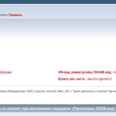
оекте
Правила
 форума.
VIN-код, номер кузова, FRAME-код
- ч
Купить зап. часть
- как это сделать?
стемы
(Модераторы:
DAN
,
Laxycan
,
tonn132
,
Alex_22
) »
Троит двигатель и глохнет при 
ь и глохнет при включении передачи (Прочитано 10328 раз)