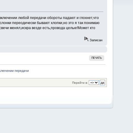
 включении любой передачи обороты падают и глохнет,что
слонки переодически бывают хлопки,но это я так понимаю
,свечи менял,искра везде есть,провода целые!Может кто
Записан
ПЕЧАТЬ
включении передачи
Перейти в: