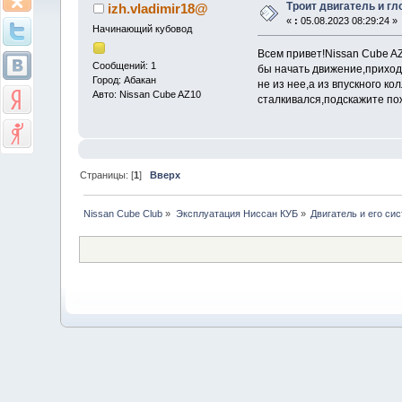
Троит двигатель и г
izh.vladimir18@
«
:
05.08.2023 08:29:24 »
Начинающий кубовод
Всем привет!Nissan Cube A
Сообщений: 1
бы начать движение,приход
Город: Абакан
не из нее,а из впускного к
Авто: Nissan Cube AZ10
сталкивался,подскажите по
Страницы: [
1
]
Вверх
Nissan Cube Club
»
Эксплуатация Ниссан КУБ
»
Двигатель и его си