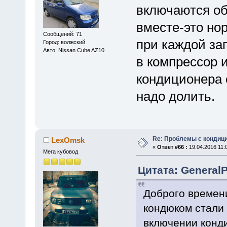
включаются об
вместе-это но
Сообщений: 71
при каждой за
Город: волжский
Авто: Nissan Cube AZ10
в компрессор 
кондиционера 
надо долить.
Re: Проблемы с кондици
LexOmsk
«
Ответ #66 :
19.04.2016 11:
Мега кубовод
Цитата: GeneralP
Доброго времен
кондюком стали
включении конд