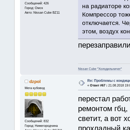
Сообщений: 426
на радиаторе к
Город: Омск
Авто: Nissan Cube BZ11
Компрессор тоже
отключается. Че
этом, воздух ко
перезаправили
Nissan Cube "Холодильничег"
Re: Проблемы с кондици
dzpol
«
Ответ #67 :
21.08.2018 19:
Мега кубовод
перестал рабо
ремонтом гбц,
светит, а вот х
Сообщений: 832
Город: Нижегородчина
прохладный ка