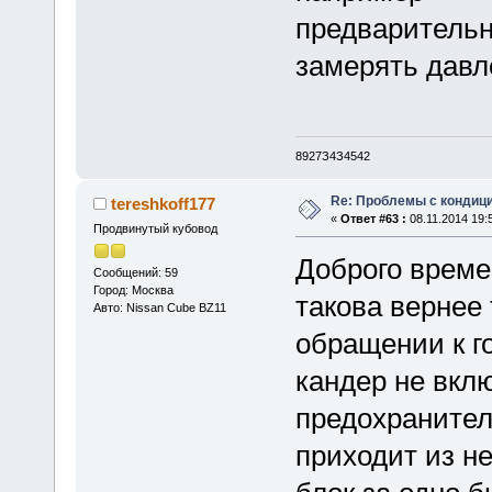
предваритель
замерять давл
8927З4З4542
Re: Проблемы с кондици
tereshkoff177
«
Ответ #63 :
08.11.2014 19:
Продвинутый кубовод
Доброго време
Сообщений: 59
Город: Москва
такова вернее
Авто: Nissan Cube BZ11
обращении к г
кандер не вкл
предохранителе
приходит из не