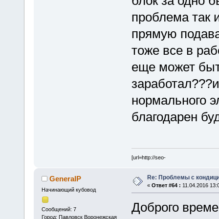
блок за одно 
проблема так 
прямую подава
тоже все в ра
еще может быт
заработал???и
нормального э
благодарен буд
[url=http://seo-
Re: Проблемы с кондици
GeneralP
«
Ответ #64 :
11.04.2016 13:
Начинающий кубовод
Доброго време
Сообщений: 7
Город: Павловск Воронежская