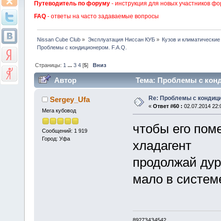
Путеводитель по форуму
- инструкция для новых участников фо
FAQ
- ответы на часто задаваемые вопросы
Nissan Cube Club
»
Эксплуатация Ниссан КУБ
»
Кузов и климатически
Проблемы с кондиционером. F.A.Q. 
Страницы:
1
...
3
4
[
5
]
Вниз
Автор
Тема: Проблемы с конди
Re: Проблемы с кондици
Sergey_Ufa
«
Ответ #60 :
02.07.2014 22:
Мега кубовод
чтобы его пом
Сообщений: 1 919
Город: Уфа
хладагент
продолжай дури
мало в систем
8927З4З4542