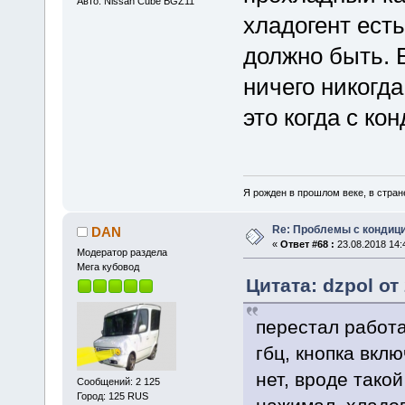
Авто: Nissan Cube BGZ11
хладогент есть
должно быть. 
ничего никогда
это когда с ко
Я рожден в прошлом веке, в стране
Re: Проблемы с кондици
DAN
«
Ответ #68 :
23.08.2018 14:
Модератор раздела
Мега кубовод
Цитата: dzpol от
перестал работа
гбц, кнопка вклю
нет, вроде тако
Сообщений: 2 125
Город: 125 RUS