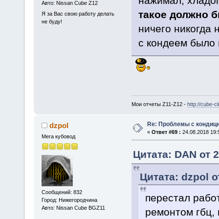
нажимал, хладог
Авто: Nissan Cube Z12
такое должно 
Я за Вас свою работу делать
не буду!
ничего никогда 
с кондеем было 
Мои отчеты Z11-Z12 -
http://cube-
Re: Проблемы с кондици
dzpol
«
Ответ #69 :
24.08.2018 19:
Мега кубовод
Цитата: DAN от 2
Цитата: dzpol о
Сообщений: 832
перестал работ
Город: Нижегородчина
Авто: Nissan Cube BGZ11
ремонтом гбц, 