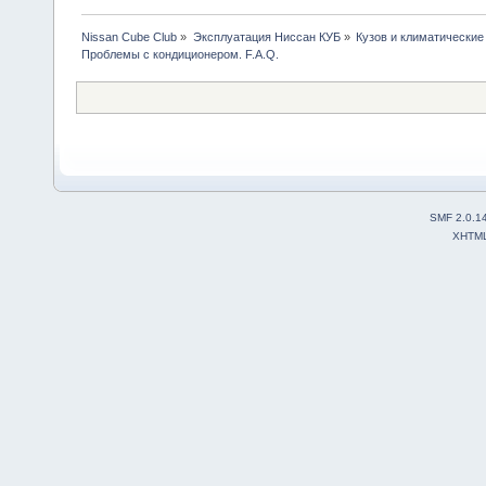
Nissan Cube Club
»
Эксплуатация Ниссан КУБ
»
Кузов и климатически
Проблемы с кондиционером. F.A.Q. 
SMF 2.0.1
XHTM