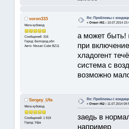
Re: Проблемы с кондици
voron333
«
Ответ #61 :
10.07.2014 23:
Мега кубовод
а может быть! 
Сообщений: 316
Город: Белгород.обл
при включение
Авто: Nissan Cube BZ11
хладогент теч
система с возд
возможно мало
Re: Проблемы с кондици
Sergey_Ufa
«
Ответ #62 :
11.07.2014 09:
Мега кубовод
заедь в норма
Сообщений: 1 919
Город: Уфа
например