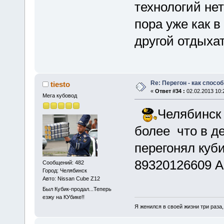
технологий не
пора уже как в
другой отдыха
Re: Перегон - как спосо
tiesto
«
Ответ #34 :
02.02.2013 10:
Мега кубовод
Челябинск 
более что в д
перегонял куби
89320126609 А
Сообщений: 482
Город: Челябинск
Авто: Nissan Cube Z12
Был Кубик-продал...Теперь
езжу на КУбике!!
Я женился в своей жизни три раза