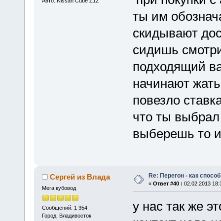
Авто: Nissan Cube Z12
ты им обознач
скидывают дос
сидишь смотр
подходящий в
начинают жать
повезло ставк
что ты выбрал 
выберешь то и
Re: Перегон - как спосо
Сергей из Влада
«
Ответ #40 :
02.02.2013 18:
Мега кубовод
у нас так же э
Сообщений: 1 354
Город: Владивосток