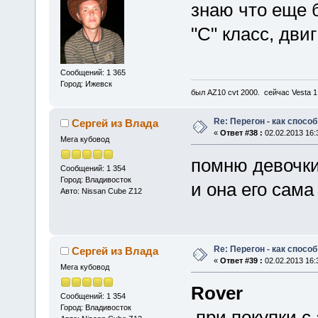
знаю что еще 
"С" класс, дви
Сообщений: 1 365
Город: Ижевск
был AZ10 cvt 2000. сейчас Vesta 
Re: Перегон - как спосо
Сергей из Влада
«
Ответ #38 :
02.02.2013 16:
Мега кубовод
помню девочки
Сообщений: 1 354
Город: Владивосток
и она его сама
Авто: Nissan Cube Z12
Re: Перегон - как спосо
Сергей из Влада
«
Ответ #39 :
02.02.2013 16:
Мега кубовод
Rover
Сообщений: 1 354
Город: Владивосток
при покупки с 