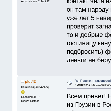
контакт чела н
Авто: Nissan Cube Z12
он там народу
уже лет 5 наве
проверит загна
то и добрые ф
гостиницу кину
подбросить) ф
деньги не беру
Re: Перегон - как спосо
plut42
«
Ответ #41 :
21.12.2018 00:
Начинающий кубовод
Всем привет! 
Сообщений: 18
Город: Тамбов
из Грузии в Ро