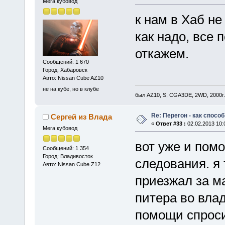
Мега кубовод
к нам в Хаб не
как надо, все 
откажем.
Сообщений: 1 670
Город: Хабаровск
Авто: Nissan Cube AZ10
не на кубе, но в клубе
был AZ10, S, CGA3DE, 2WD, 2000г.
Re: Перегон - как спосо
Сергей из Влада
«
Ответ #33 :
02.02.2013 10:
Мега кубовод
вот уже и пом
Сообщений: 1 354
Город: Владивосток
следования. я 
Авто: Nissan Cube Z12
приезжал за м
питера во влад
помощи спроси