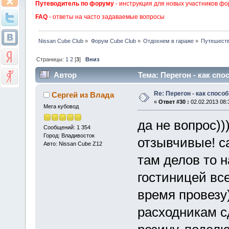
Путеводитель по форуму
- инструкция для новых участников фо
FAQ
- ответы на часто задаваемые вопросы
Nissan Cube Club
»
Форум Cube Club
»
Отдохнем в гараже
»
Путешест
Страницы:
1
2
[
3
]
Вниз
Автор
Тема: Перегон - как спо
Re: Перегон - как спосо
Сергей из Влада
«
Ответ #30 :
02.02.2013 08:
Мега кубовод
да не вопрос)
Сообщений: 1 354
Город: Владивосток
отзывчивые! с
Авто: Nissan Cube Z12
там делов то н
гостиницей вс
время провезу)
расходникам с