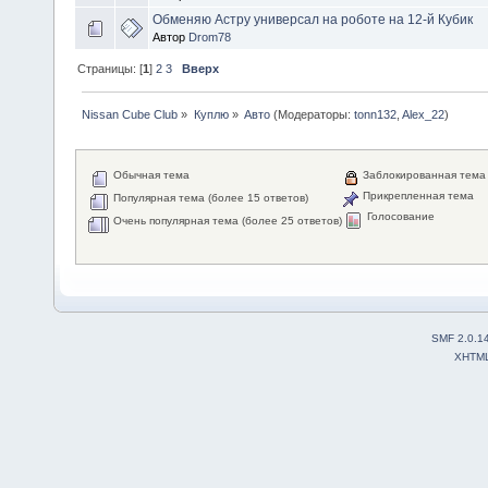
Обменяю Астру универсал на роботе на 12-й Кубик
Автор
Drom78
Страницы: [
1
]
2
3
Вверх
Nissan Cube Club
»
Куплю
»
Авто
(Модераторы:
tonn132
,
Alex_22
)
Обычная тема
Заблокированная тема
Прикрепленная тема
Популярная тема (более 15 ответов)
Голосование
Очень популярная тема (более 25 ответов)
SMF 2.0.1
XHTM