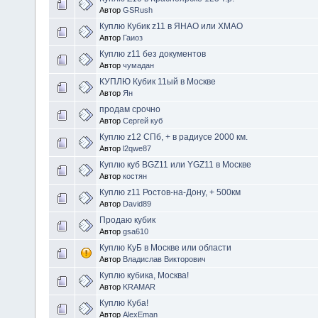
Автор
GSRush
Куплю Кубик z11 в ЯНАО или ХМАО
Автор
Гаиоз
Куплю z11 без документов
Автор
чумадан
КУПЛЮ Кубик 11ый в Москве
Автор
Ян
продам срочно
Автор
Сергей куб
Куплю z12 СПб, + в радиусе 2000 км.
Автор
l2qwe87
Куплю куб BGZ11 или YGZ11 в Москве
Автор
костян
Куплю z11 Ростов-на-Дону, + 500км
Автор
David89
Продаю кубик
Автор
gsa610
Куплю КуБ в Москве или области
Автор
Владислав Викторович
Куплю кубика, Москва!
Автор
KRAMAR
Куплю Куба!
Автор
AlexEman