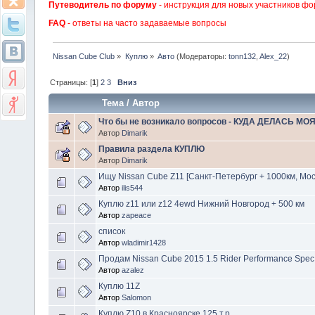
Путеводитель по форуму
- инструкция для новых участников фо
FAQ
- ответы на часто задаваемые вопросы
Nissan Cube Club
»
Куплю
»
Авто
(Модераторы:
tonn132
,
Alex_22
)
Страницы: [
1
]
2
3
Вниз
Тема
/
Автор
Что бы не возникало вопросов - КУДА ДЕЛАСЬ МО
Автор
Dimarik
Правила раздела КУПЛЮ
Автор
Dimarik
Ищу Nissan Cube Z11 [Санкт-Петербург + 1000км, Мос
Автор
ilis544
Куплю z11 или z12 4ewd Нижний Новгород + 500 км
Автор
zapeace
список
Автор
wladimir1428
Продам Nissan Cube 2015 1.5 Rider Performance Spec
Автор
azalez
Куплю 11Z
Автор
Salomon
Куплю Z10 в Красноярске 125 т.р.