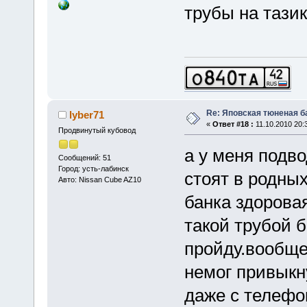
трубы на тазик
Re: Яповская тюненая б
lyber71
«
Ответ #18 :
11.10.2010 20:
Продвинутый кубовод
а у меня подв
Сообщений: 51
Город: усть-лабинск
стоят в родны
Авто: Nissan Cube AZ10
банка здорова
такой трубой 
пройду.вообще
немог привыкн
даже с телефо