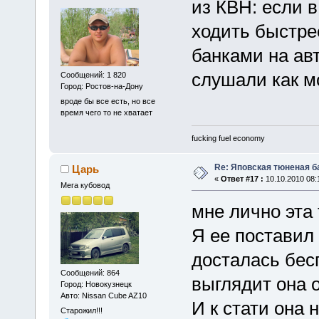
из КВН: если 
ходить быстр
банками на авт
слушали как м
Сообщений: 1 820
Город: Ростов-на-Дону
вроде бы все есть, но все
время чего то не хватает
fucking fuel economy
Re: Яповская тюненая б
Царь
«
Ответ #17 :
10.10.2010 08:
Мега кубовод
мне лично эта 
Я ее поставил 
досталась бесп
Сообщений: 864
выглядит она 
Город: Новокузнецк
Авто: Nissan Cube AZ10
И к стати она 
Старожил!!!