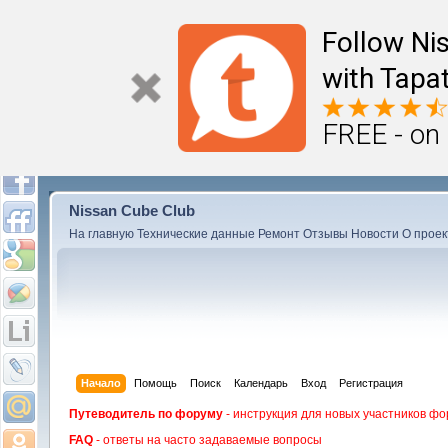
Follow Ni
with Tapat
FREE - on
Nissan Cube Club
На главную
Технические данные
Ремонт
Отзывы
Новости
О проек
Начало
Помощь
Поиск
Календарь
Вход
Регистрация
Путеводитель по форуму
- инструкция для новых участников фо
FAQ
- ответы на часто задаваемые вопросы