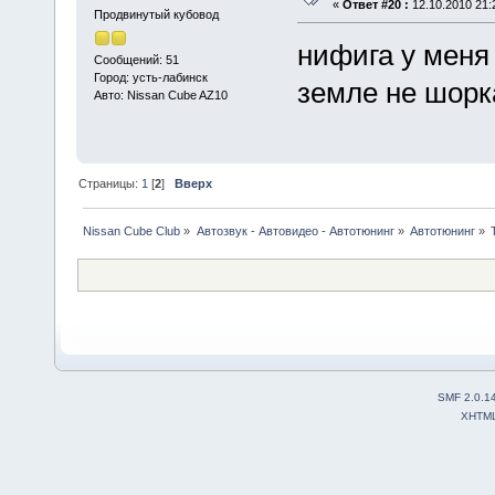
«
Ответ #20 :
12.10.2010 21:
Продвинутый кубовод
нифига у меня
Сообщений: 51
Город: усть-лабинск
земле не шорка
Авто: Nissan Cube AZ10
Страницы:
1
[
2
]
Вверх
Nissan Cube Club
»
Автозвук - Автовидео - Автотюнинг
»
Автотюнинг
»
SMF 2.0.1
XHTM