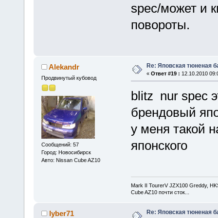
spec/может и 
повороты.
Re: Яповская тюненая б
Alekandr
«
Ответ #19 :
12.10.2010 09:
Продвинутый кубовод
blitz nur spec
брендовый япо
у меня такой н
японского
Сообщений: 57
Город: Новосибирск
Авто: Nissan Cube AZ10
Mark II TourerV JZX100 Greddy, HKS,
Cube AZ10 почти сток...
Re: Яповская тюненая б
lyber71