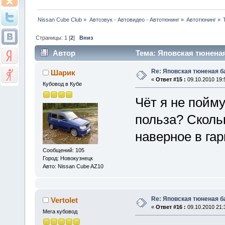
Nissan Cube Club
»
Автозвук - Автовидео - Автотюнинг
»
Автотюнинг
»
Страницы:
1
[
2
]
Вниз
Автор
Тема: Яповская тюненая
Re: Яповская тюненая б
Шарик
«
Ответ #15 :
09.10.2010 19:
Кубовод в Кубе
Чёт я не пойму
польза? Сколь
наверное в га
Сообщений: 105
Город: Новокузнецк
Авто: Nissan Cube AZ10
Re: Яповская тюненая б
Vertolet
«
Ответ #16 :
09.10.2010 21:
Мега кубовод