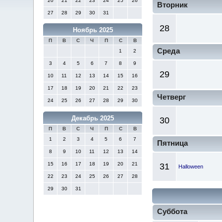
20
21
22
23
24
25
26
Вторник
27
28
29
30
31
28
Ноябрь 2025
П
В
С
Ч
П
С
В
Среда
1
2
3
4
5
6
7
8
9
29
10
11
12
13
14
15
16
17
18
19
20
21
22
23
Четверг
24
25
26
27
28
29
30
Декабрь 2025
30
П
В
С
Ч
П
С
В
1
2
3
4
5
6
7
Пятница
8
9
10
11
12
13
14
15
16
17
18
19
20
21
31
Halloween
22
23
24
25
26
27
28
29
30
31
Суббота