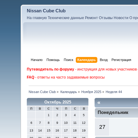
Nissan Cube Club
На главную
Технические данные
Ремонт
Отзывы
Новости
О пр
Начало
Помощь
Поиск
Календарь
Вход
Регистрация
Путеводитель по форуму
- инструкция для новых участников
FAQ
- ответы на часто задаваемые вопросы
Nissan Cube Club
»
Календарь
»
Ноября 2025
»
Неделя 44
«
Октябрь 2025
П
В
С
Ч
П
С
В
Понедельник
1
2
3
4
5
6
7
8
9
10
11
12
27
13
14
15
16
17
18
19