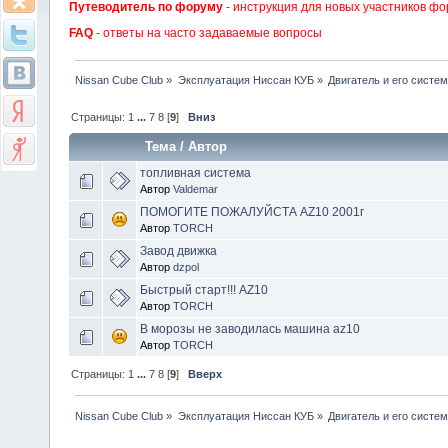
Путеводитель по форуму
- инструкция для новых участников фо
FAQ
- ответы на часто задаваемые вопросы
Nissan Cube Club
»
Эксплуатация Ниссан КУБ
»
Двигатель и его систе
Страницы:
1
...
7
8
[
9
]
Вниз
Тема
/
Автор
топливная система
Автор
Valdemar
ПОМОГИТЕ ПОЖАЛУЙСТА AZ10 2001г
Автор
TORCH
Завод движка
Автор
dzpol
Быстрый старт!!! AZ10
Автор
TORCH
В морозы не заводилась машина az10
Автор
TORCH
Страницы:
1
...
7
8
[
9
]
Вверх
Nissan Cube Club
»
Эксплуатация Ниссан КУБ
»
Двигатель и его систе